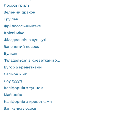
Лосось гриль
Зелений дракон
Тру лав
Фрі лосось-шиїтаке
Кріспі мікс
Філадельфія в кунжуті
Запечений лосось
Вулкан
Філадельфія з креветками XL
Вугор з креветками
Салмон кінг
Соу гуууд
Каліфорнія з тунцем
Май чойс
Каліфорнія з креветками
Запіканка лосось