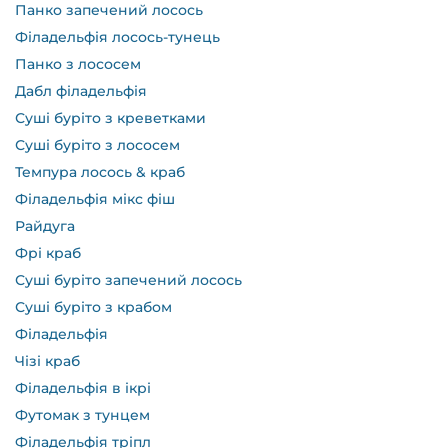
Панко запечений лосось
Філадельфія лосось-тунець
Панко з лососем
Дабл філадельфія
Суші буріто з креветками
Суші буріто з лососем
Темпура лосось & краб
Філадельфія мікс фіш
Райдуга
Фрі краб
Суші буріто запечений лосось
Суші буріто з крабом
Філадельфія
Чізі краб
Філадельфія в ікрі
Футомак з тунцем
Філадельфія тріпл