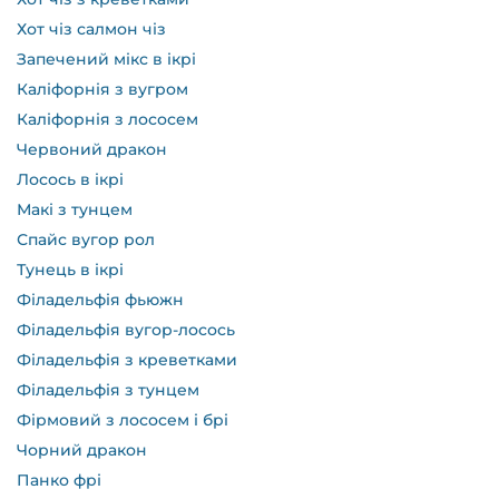
Хот чіз салмон чіз
Запечений мікс в ікрі
Каліфорнія з вугром
Каліфорнія з лососем
Червоний дракон
Лосось в ікрі
Макі з тунцем
Спайс вугор рол
Тунець в ікрі
Філадельфія фьюжн
Філадельфія вугор-лосось
Філадельфія з креветками
Філадельфія з тунцем
Фірмовий з лососем і брі
Чорний дракон
Панко фрі