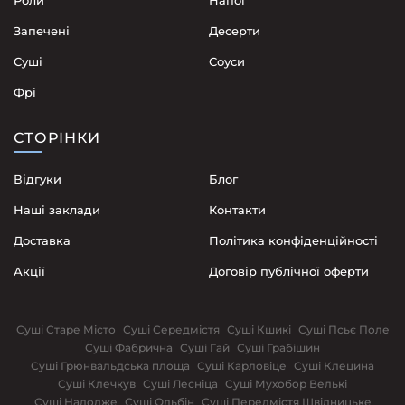
Роли
Напої
Запечені
Десерти
Суші
Соуси
Фрі
СТОРІНКИ
Відгуки
Блог
Наші заклади
Контакти
Доставка
Політика конфіденційності
Акції
Договір публічної оферти
Суші Старе Місто
Суші Середмістя
Суші Кшикі
Суші Псьє Поле
Суші Фабрична
Суші Гай
Суші Грабішин
Суші Грюнвальдська площа
Суші Карловіце
Суші Клецина
Суші Клечкув
Суші Лесніца
Суші Мухобор Велькі
Суші Надодже
Суші Ольбін
Суші Передмістя Швідницьке