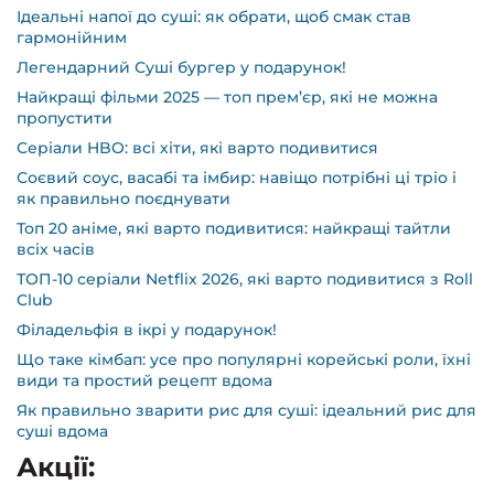
Ідеальні напої до суші: як обрати, щоб смак став
гармонійним
Легендарний Суші бургер у подарунок!
Найкращі фільми 2025 — топ прем’єр, які не можна
пропустити
Серіали HBO: всі хіти, які варто подивитися
Соєвий соус, васабі та імбир: навіщо потрібні ці тріо і
як правильно поєднувати
Топ 20 аніме, які варто подивитися: найкращі тайтли
всіх часів
ТОП-10 серіали Netflix 2026, які варто подивитися з Roll
Club
Філадельфія в ікрі у подарунок!
Що таке кімбап: усе про популярні корейські роли, їхні
види та простий рецепт вдома
Як правильно зварити рис для суші: ідеальний рис для
суші вдома
Акції: