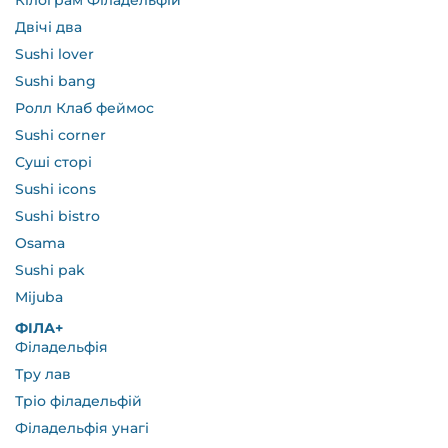
Кілограм Філадельфій
Двічі два
Sushi lover
Sushi bang
Ролл Клаб феймос
Sushi corner
Суші сторі
Sushi icons
Sushi bistro
Osama
Sushi pak
Mijuba
ФІЛА+
Філадельфія
Тру лав
Тріо філадельфій
Філадельфія унагі