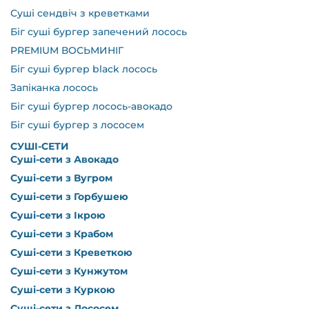
Суші сендвіч з креветками
Біг суші бургер запечений лосось
PREMIUM ВОСЬМИНІГ
Біг суші бургер black лосось
Запіканка лосось
Біг суші бургер лосось-авокадо
Біг суші бургер з лососем
СУШІ-СЕТИ
Суші-сети з Авокадо
Суші-сети з Вугром
Суші-сети з Горбушею
Суші-сети з Ікрою
Суші-сети з Крабом
Суші-сети з Креветкою
Суші-сети з Кунжутом
Суші-сети з Куркою
Суші-сети з Лососем