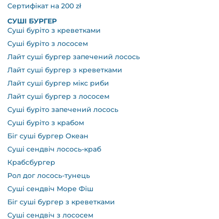
Сертифікат на 200 zł
СУШІ БУРГЕР
Суші буріто з креветками
Суші буріто з лососем
Лайт суші бургер запечений лосось
Лайт суші бургер з креветками
Лайт суші бургер мікс риби
Лайт суші бургер з лососем
Суші буріто запечений лосось
Суші буріто з крабом
Біг суші бургер Океан
Суші сендвіч лосось-краб
Крабсбургер
Рол дог лосось-тунець
Суші сендвіч Море Фіш
Біг суші бургер з креветками
Суші сендвіч з лососем