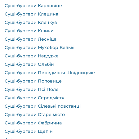
Cуші-бургери Карловіце
Cуші-бургери Клецина
Cуші-бургери Клечкув
Cуші-бургери Кшики
Cуші-бургери Лесніца
Cуші-бургери Мухобор Велькі
Cуші-бургери Надодже
Cуші-бургери Ольбін
Cуші-бургери Передмістя Швідницьке
Cуші-бургери Поповице
Cуші-бургери Псі Поле
Cуші-бургери Середмістя
Cуші-бургери Сілезькі повстанці
Cуші-бургери Старе місто
Cуші-бургери Фабрична
Cуші-бургери Щепін