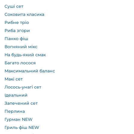
Суші сет
Соковита класика
Рибне тріо
Риба згори
Панко фіш
Вогняний мікс
На будь-який смак
Багато лосося
Максимальний баланс
Макі сет
Лосось-унагі сет
Ідеальний
Запечений сет
Перлина
Гурман NEW
Гриль фіш NEW