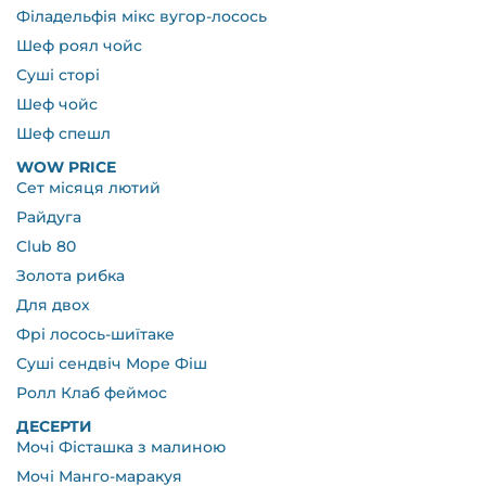
Філадельфія мікс вугор-лосось
Шеф роял чойс
Суші сторі
Шеф чойс
Шеф спешл
WOW PRICE
Сет місяця лютий
Райдуга
Club 80
Золота рибка
Для двох
Фрі лосось-шиїтаке
Суші сендвіч Море Фіш
Ролл Клаб феймос
ДЕСЕРТИ
Мочі Фісташка з малиною
Мочі Манго-маракуя