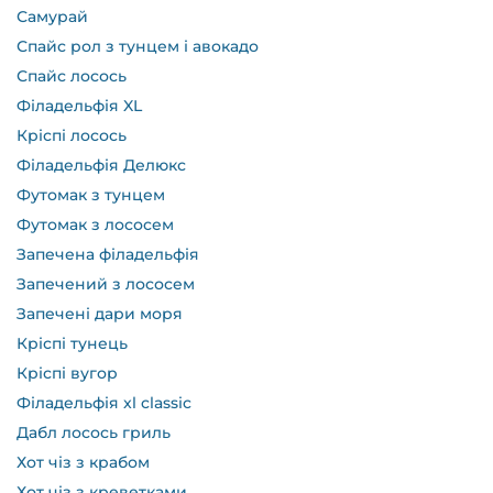
Самурай
Спайс рол з тунцем і авокадо
Спайс лосось
Філадельфія XL
Кріспі лосось
Філадельфія Делюкс
Футомак з тунцем
Футомак з лососем
Запечена філадельфія
Запечений з лососем
Запечені дари моря
Кріспі тунець
Кріспі вугор
Філадельфія xl classic
Дабл лосось гриль
Хот чіз з крабом
Хот чіз з креветками