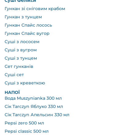
Суші Фелікси
Гункан зі сніговим крабом
Гункан з тунцем
Гункан Спайс лосось
Гункан Спайс вугор
Суші з лососем
Суші з вугром
Суші з тунцем
Сет гунканів
Суші сет
Суші з креветкою
НАПОЇ
Вода Muszynianka 300 мл
Сік Tarczyn Яблуко 330 мл
Сік Tarczyn Апельсин 330 мл
Pepsi zero 500 мл
Pepsi classic 500 мл