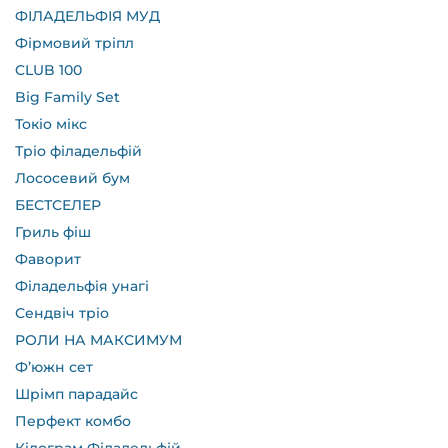
ФІЛАДЕЛЬФІЯ МУД
Фірмовий тріпл
CLUB 100
Big Family Set
Токіо мікс
Тріо філадельфій
Лососевий бум
БЕСТСЕЛЕР
Гриль фіш
Фаворит
Філадельфія унагі
Сендвіч тріо
РОЛИ НА МАКСИМУМ
Ф’южн сет
Шрімп парадайс
Перфект комбо