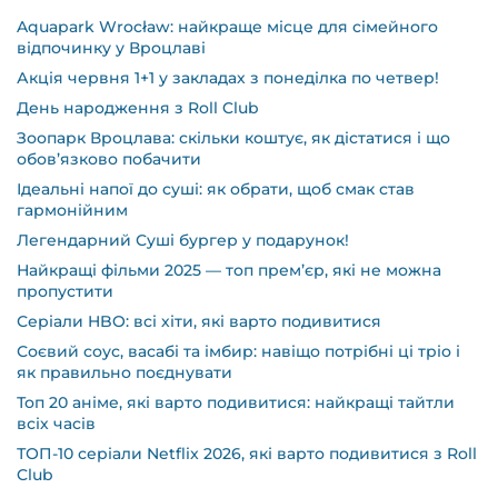
Aquapark Wrocław: найкраще місце для сімейного
відпочинку у Вроцлаві
Акція червня 1+1 у закладах з понеділка по четвер!
День народження з Roll Club
Зоопарк Вроцлава: скільки коштує, як дістатися і що
обов’язково побачити
Ідеальні напої до суші: як обрати, щоб смак став
гармонійним
Легендарний Суші бургер у подарунок!
Найкращі фільми 2025 — топ прем’єр, які не можна
пропустити
Серіали HBO: всі хіти, які варто подивитися
Соєвий соус, васабі та імбир: навіщо потрібні ці тріо і
як правильно поєднувати
Топ 20 аніме, які варто подивитися: найкращі тайтли
всіх часів
ТОП-10 серіали Netflix 2026, які варто подивитися з Roll
Club