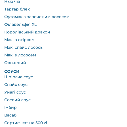
Нью чіз
Тартар блек
Футомак з запеченим лососем
Філадельфія XL
Королівський дракон
Макі з огірком
Макі спайс лосось
Макі з лососем
Овочевий
СОУСИ
Шрірача соус
Спайс соус
Унагі соус
Соєвий соус
Імбир
Васабі
Сертифікат на 500 zł