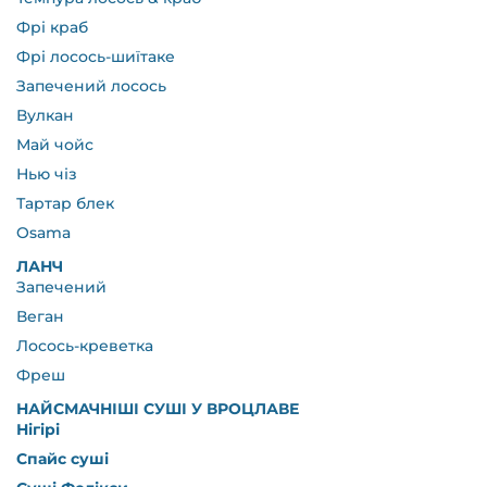
Фрі краб
Фрі лосось-шиїтаке
Запечений лосось
Вулкан
Май чойс
Нью чіз
Тартар блек
Osama
ЛАНЧ
Запечений
Веган
Лосось-креветка
Фреш
НАЙСМАЧНІШІ СУШІ У ВРОЦЛАВЕ
Нігірі
Спайс суші