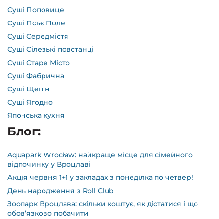
Суші Поповице
Суші Псьє Поле
Суші Середмістя
Суші Сілезькі повстанці
Суші Старе Місто
Суші Фабрична
Суші Щепін
Суші Ягодно
Японська кухня
Блог:
Aquapark Wrocław: найкраще місце для сімейного
відпочинку у Вроцлаві
Акція червня 1+1 у закладах з понеділка по четвер!
День народження з Roll Club
Зоопарк Вроцлава: скільки коштує, як дістатися і що
обов’язково побачити