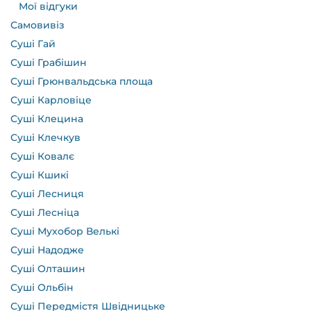
Мої відгуки
Самовивіз
Суші Гай
Суші Грабішин
Суші Грюнвальдська площа
Суші Карловіце
Суші Клецина
Суші Клечкув
Суші Ковалє
Суші Кшикі
Суші Лесниця
Суші Лесніца
Суші Мухобор Велькі
Суші Надодже
Суші Олташин
Суші Ольбін
Суші Передмістя Швідницьке