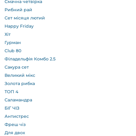
Смачна четвірка
Рибний рай
Сет місяця лютий
Happy Friday
Хіт
Гурман
Club 80
Філадельфія Комбо 2.5
Сакура сет
Великий мікс
Золота рибка
ТОП 4
Саламандра
БІГ ЧІЗ
Антистрес
Фреш чіз
Для двох