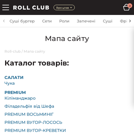
0
Вроцлав
Суші бургер
Сети
Роли
Запечені
Суші
Фрі
Мапа сайту
Roll-club
/
Мапа сайту
Каталог товарів:
CАЛАТИ
Чука
PREMIUM
Кіліманджаро
Філадельфія від Шефа
PREMIUM ВОСЬМИНІГ
PREMIUM ВУГОР-ЛОСОСЬ
PREMIUM ВУГОР-КРЕВЕТКИ