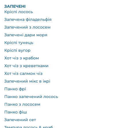
ЗАПЕЧЕНІ
Кріспі лосось
Запечена філадельфія
Запечений з лососем
Запечені дари моря
Кріспі тунець
Кріспі вугор
Хот чіз з крабом
Хот чіз з креветками
Хот чіз салмон чіз
Запечений мікс в ікрі
Панко фрі
Панко запечений лосось
Панко з лососем
Панко фіш
Запечений сет
Темпура лосось & краб