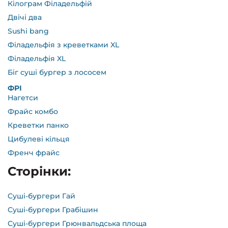
Кілограм Філадельфій
Двічі два
Sushi bang
Філадельфія з креветками XL
Філадельфія XL
Біг суші бургер з лососем
ФРІ
Нагетси
Фрайс комбо
Креветки панко
Цибулеві кільця
Френч фрайс
Сторінки:
Cуші-бургери Гай
Cуші-бургери Грабішин
Cуші-бургери Грюнвальдська площа