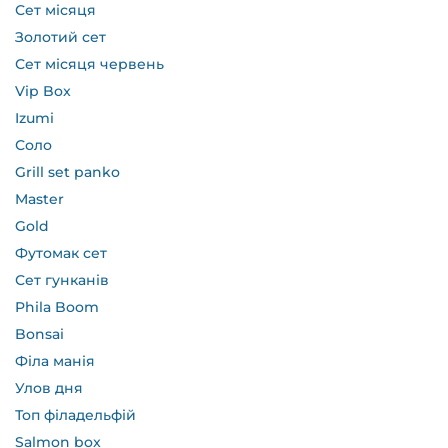
Сет місяця
Золотий сет
Сет місяця червень
Vip Box
Izumi
Соло
Grill set panko
Master
Gold
Футомак сет
Сет гунканів
Phila Boom
Bonsai
Філа манія
Улов дня
Топ філадельфій
Salmon box