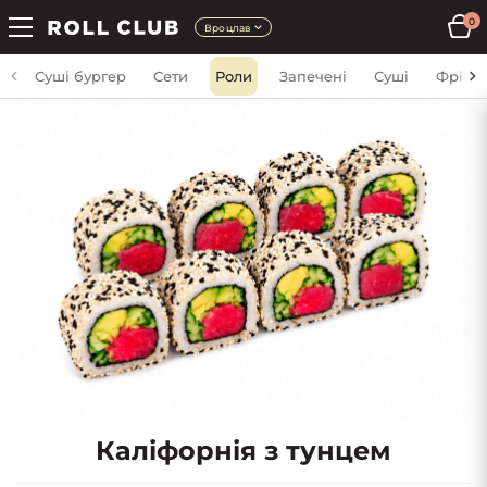
0
Вроцлав
Суші бургер
Сети
Роли
Запечені
Суші
Фрі
Каліфорнія з тунцем