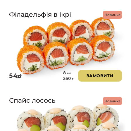
Філадельфія в ікрі
Новинка
8
шт
54
zł
ЗАМОВИТИ
260
г
Спайс лосось
Новинка