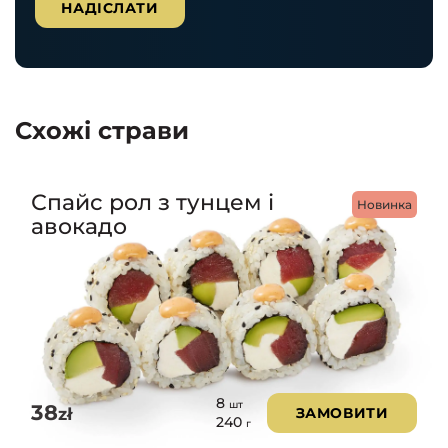
Схожі страви
Спайс рол з тунцем і
Новинка
авокадо
8
шт
38
zł
ЗАМОВИТИ
240
г