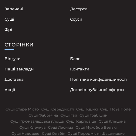
Запечені
Десерти
Суші
Соуси
Фрі
СТОРІНКИ
Відгуки
Блог
Наші заклади
Контакти
Доставка
Політика конфіденційності
Акції
Договір публічної оферти
Суші Старе Місто
Суші Середмістя
Суші Кшикі
Суші Псьє Поле
Суші Фабрична
Суші Гай
Суші Грабішин
Суші Грюнвальдська площа
Суші Карловіце
Суші Клецина
Суші Клечкув
Суші Лесніца
Суші Мухобор Велькі
Суші Надодже
Суші Ольбін
Суші Передмістя Швідницьке