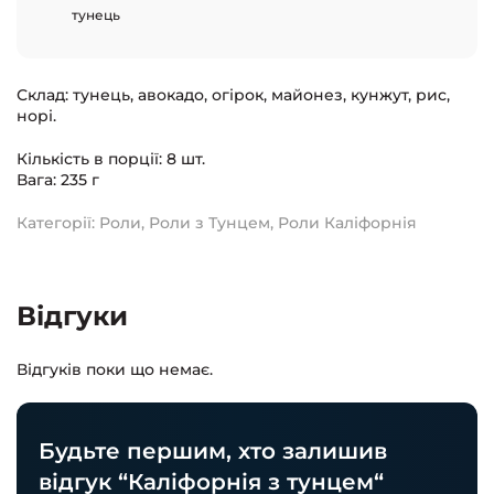
тунець
Склад
: тунець, авокадо, огірок, майонез, кунжут, рис,
норі.
Кількість в порції
: 8 шт.
Вага
: 235 г
Категорії:
Роли
,
Роли з Тунцем
,
Роли Каліфорнія
Відгуки
Відгуків поки що немає.
Будьте першим, хто залишив
відгук “Каліфорнія з тунцем“