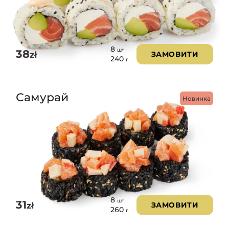
8
шт
38
zł
ЗАМОВИТИ
240
г
Самурай
Новинка
8
шт
31
zł
ЗАМОВИТИ
260
г