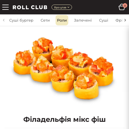
0
Вроцлав
Суші бургер
Сети
Роли
Запечені
Суші
Фрі
Філадельфія мікс фіш