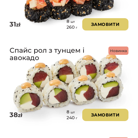
8
шт
31
zł
ЗАМОВИТИ
260
г
Спайс рол з тунцем і
Новинка
авокадо
8
шт
38
zł
ЗАМОВИТИ
240
г