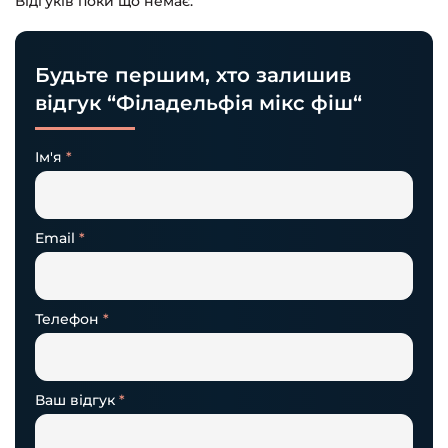
Відгуків поки що немає.
Будьте першим, хто залишив
відгук “Філадельфія мікс фіш“
Ім'я
*
Email
*
Телефон
*
Ваш відгук
*