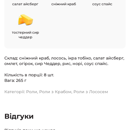
салат айсберг
сніжний краб
соус спайс
тостерний сир
чеддер
Склад
: сніжний краб, лосось, ікра тобіко, салат айсберг,
омлет, огірок, сир Чеддер, рис, норі, соус спайс.
Кількість в порції
: 8 шт.
Вага
: 265 г
Категорії:
Роли
,
Роли з Крабом
,
Роли з Лососем
Відгуки