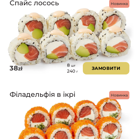
Спайс лосось
Новинка
8
шт
38
zł
ЗАМОВИТИ
240
г
Філадельфія в ікрі
Новинка