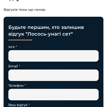
Відгуків поки що немає.
Будьте першим, хто залишив
відгук “Лосось-унагі сет“
Ім'я
*
Email
*
Телефон
*
Ваш відгук
*