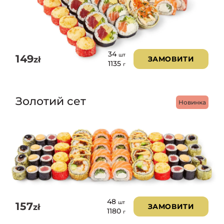
34
шт
149
zł
ЗАМОВИТИ
1135
г
Золотий сет
Новинка
48
шт
157
zł
ЗАМОВИТИ
1180
г