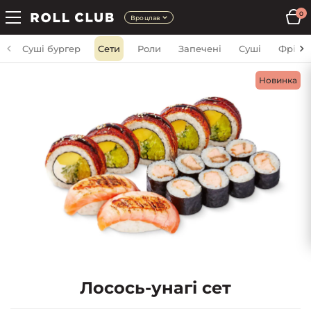
0
Вроцлав
Суші бургер
Сети
Роли
Запечені
Суші
Фрі
Новинка
Лосось-унагі сет