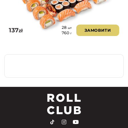
28
шт
137
zł
ЗАМОВИТИ
760
г