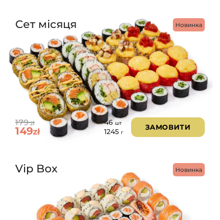
Сет місяця
Новинка
179
46
zł
шт
ЗАМОВИТИ
149
zł
1245
г
Vip Box
Новинка