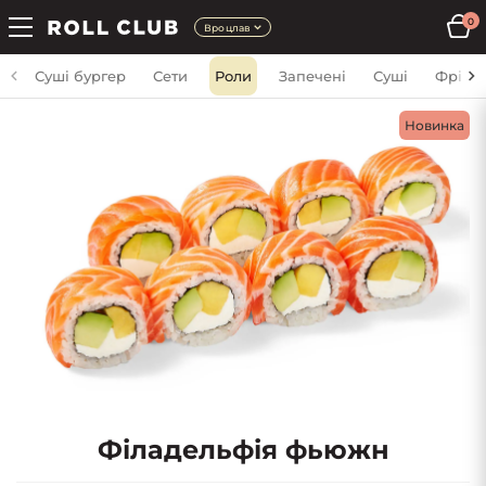
0
Вроцлав
Суші бургер
Сети
Роли
Запечені
Суші
Фрі
Новинка
Філадельфія фьюжн