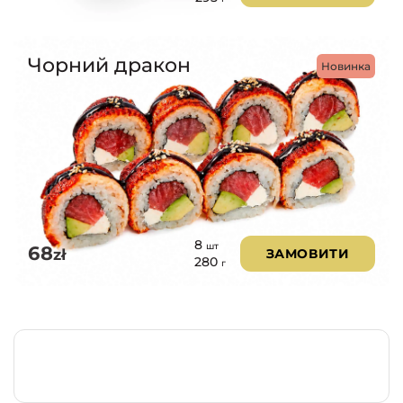
Чорний дракон
Новинка
8
шт
68
zł
ЗАМОВИТИ
280
г