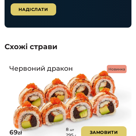
Схожі страви
Червоний дракон
Новинка
8
шт
69
zł
ЗАМОВИТИ
295
г