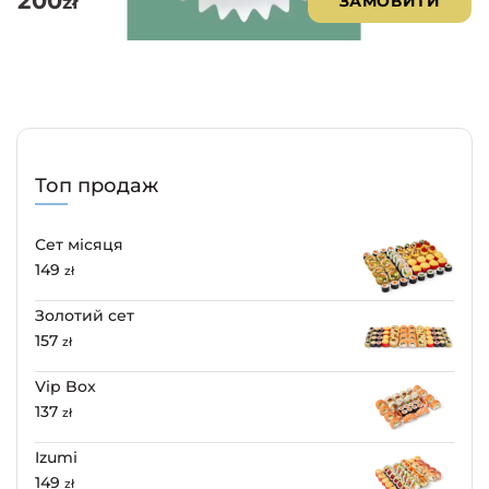
200
zł
ЗАМОВИТИ
Топ продаж
Сет місяця
149
zł
Золотий сет
157
zł
Vip Box
137
zł
Izumi
149
zł