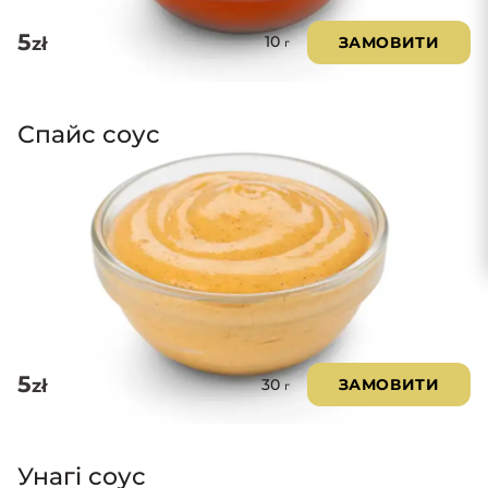
5
zł
ЗАМОВИТИ
10
г
Спайс соус
5
zł
ЗАМОВИТИ
30
г
Унагі соус