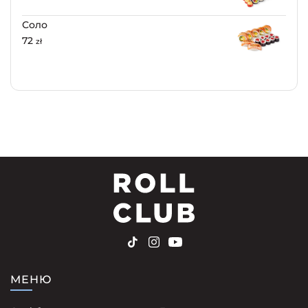
Соло
72
zł
МЕНЮ