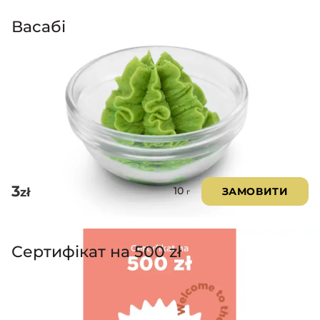
Васабі
3
zł
ЗАМОВИТИ
10
г
Сертифікат на 500 zł