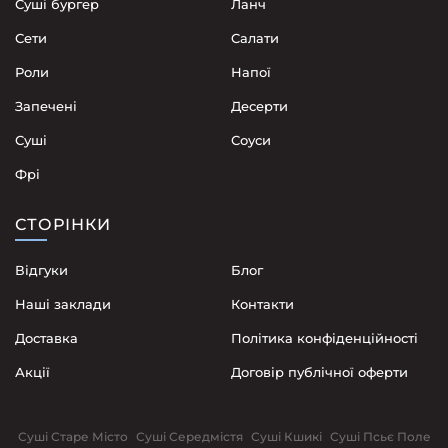
Суші бургер
Ланч
Сети
Cалати
Роли
Напої
Запечені
Десерти
Суші
Соуси
Фрі
СТОРІНКИ
Відгуки
Блог
Наші заклади
Контакти
Доставка
Політика конфіденційності
Акції
Договір публічної оферти
Суші Старе Місто
Суші Середмістя
Суші Кшикі
Суші Псьє Поле