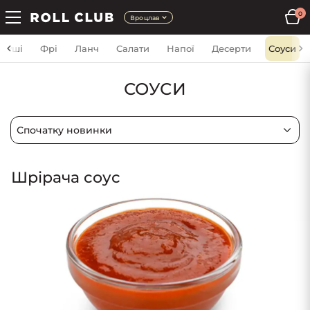
0
Вроцлав
Суші
Фрі
Ланч
Cалати
Напої
Десерти
Соуси
СОУСИ
Шрірача соус