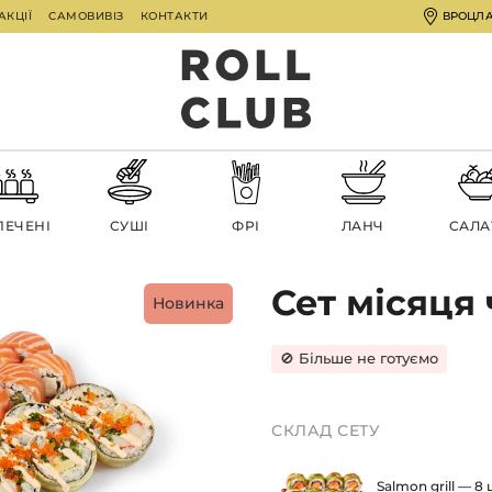
АКЦІЇ
САМОВИВІЗ
КОНТАКТИ
ВРОЦЛ
ПЕЧЕНІ
СУШІ
ФРІ
ЛАНЧ
CАЛА
Сет місяця
Новинка
🚫 Більше не готуємо
СКЛАД СЕТУ
Salmon grill — 8 