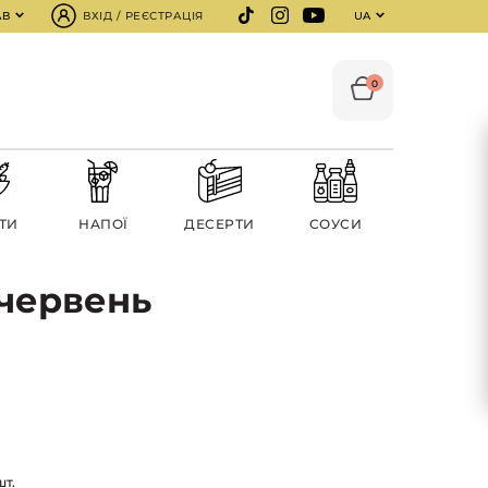
АВ
ВХІД / РЕЄСТРАЦІЯ
UA
0
ТИ
НАПОЇ
ДЕСЕРТИ
СОУСИ
 червень
шт.