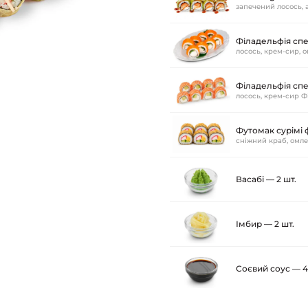
запечений лосось, а
Філадельфія спе
лосось, крем-сир, о
Філадельфія спе
лосось, крем-сир Фі
Футомак сурімі ф
сніжний краб, омлет
Васабі — 2 шт.
Імбир — 2 шт.
Соєвий соус — 4