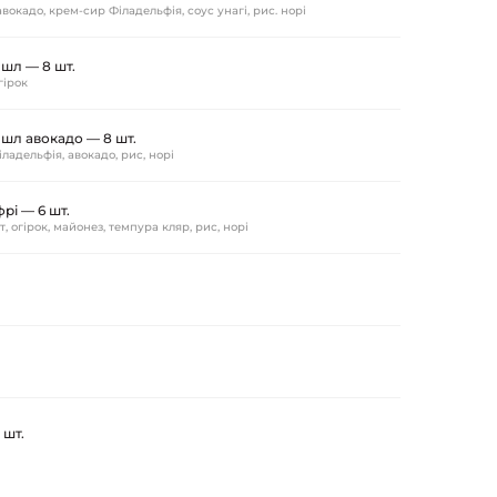
вокадо, крем-сир Філадельфія, соус унагі, рис. норі
шл — 8 шт.
гірок
шл авокадо — 8 шт.
ладельфія, авокадо, рис, норі
рі — 6 шт.
, огірок, майонез, темпура кляр, рис, норі
 шт.