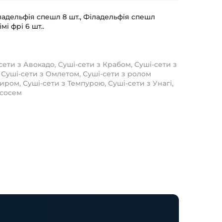
Філадельфія спешл 8 шт., Філадельфія спешл
мі фрі 6 шт..
сети з Авокадо
,
Суші-сети з Крабом
,
Суші-сети з
,
Суші-сети з Омлетом
,
Суші-сети з ролом
Сиром
,
Суші-сети з Темпурою
,
Суші-сети з Унагі
,
ососем