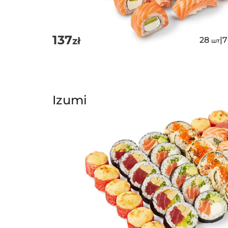
137
zł
28
|
шт
Izumi