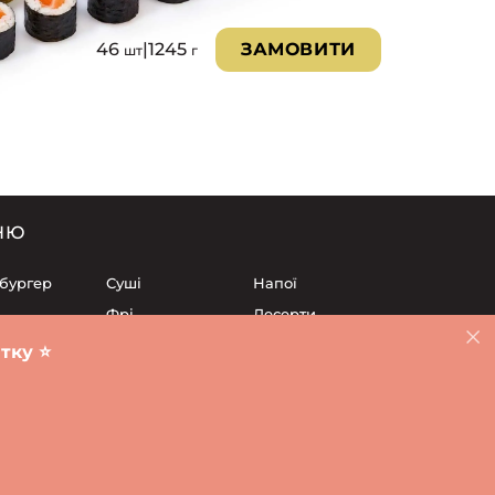
46
|
1245
ЗАМОВИТИ
шт
г
НЮ
 бургер
Суші
Напої
Фрі
Десерти
Ланч
Соуси
ку ⭐️
чені
Cалати
ька площа
Суші Карловіце
Суші Клецина
Суші Клечкув