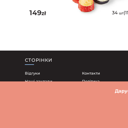
149
zł
34
|
1
шт
СТОРІНКИ
Відгуки
Контакти
Наші заклади
Політика
конфіденційності
Доставка
Дару
Договір публічної офе
Акції
Блог
Суші Старе Місто
Суші Середмістя
Суші Кшикі
Суші П