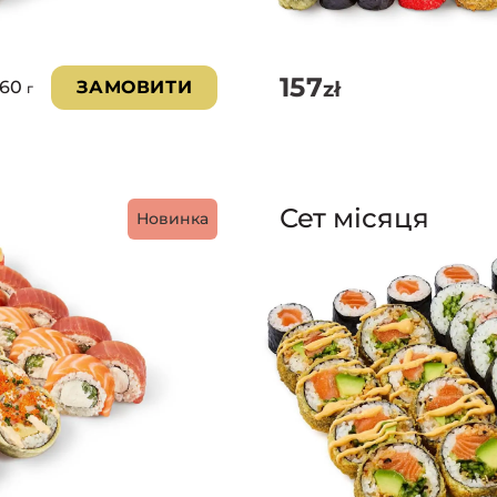
157
zł
760
ЗАМОВИТИ
г
Сет місяця
Новинка