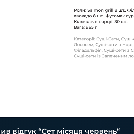
Роли: Salmon grill 8 шт., 
авокадо 8 шт., Футомак сурі
Кількість в порції: 30 шт.
Вага: 965 г
Категорії:
Суші-Сети
,
Суші-
Лососем
,
Суші-сети з Норі
Філадельфія
,
Суші-сети з 
Суші-сети із Запеченим л
ив відгук “Сет місяця червень“