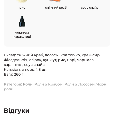
рис
сніжний краб
соус спайс
чорнила
каракатиці
Склад: сніжний краб, лосось, ікра тобіко, крем-сир
Філадельфія, огірок, кунжут, рис, норі, чорнила
карактиці, соус спайс.
Кількість в порції: 8 шт.
Вага: 260 г
Категорії:
Роли
,
Роли з Крабом
,
Роли з Лососем
,
Чорні
роли
Відгуки