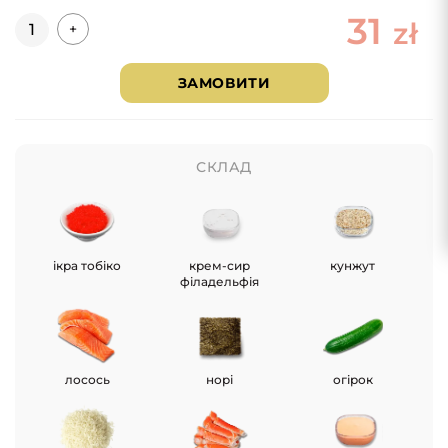
31
Кількість
zł
+
ЗАМОВИТИ
СКЛАД
ікра тобіко
крем-сир
кунжут
філадельфія
лосось
норі
огірок