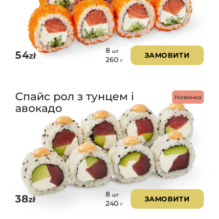
8
шт
54
zł
ЗАМОВИТИ
260
г
Спайс рол з тунцем і
Новинка
авокадо
8
шт
38
zł
ЗАМОВИТИ
240
г