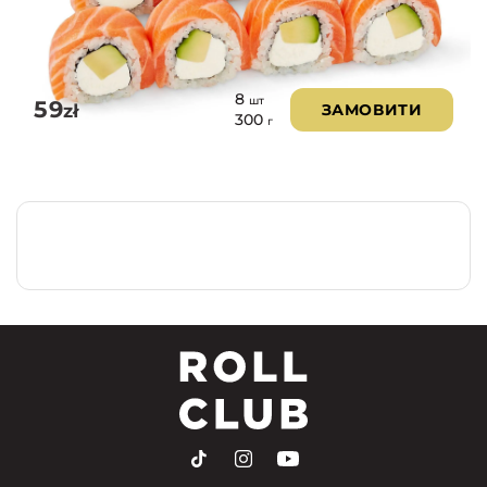
8
шт
59
zł
ЗАМОВИТИ
300
г