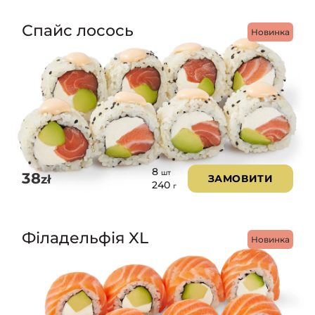
Спайс лосось
Новинка
8
шт
38
zł
ЗАМОВИТИ
240
г
Філадельфія XL
Новинка