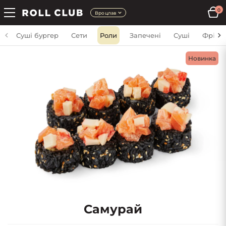
0
Вроцлав
Суші бургер
Сети
Роли
Запечені
Суші
Фрі
Новинка
Самурай