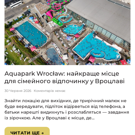
Aquapark Wrocław: найкраще місце
для сімейного відпочинку у Вроцлаві
30 Червня 2026
Коментарів немає
Знайти локацію для вихідних, де трирічний малюк не
буде вередувати, підліток відірветься від телефона, а
батьки нарешті видихнуть і розслабляться — завдання
із зірочкою. Але у Вроцлаві є місце, де…
ЧИТАТИ ЩЕ →