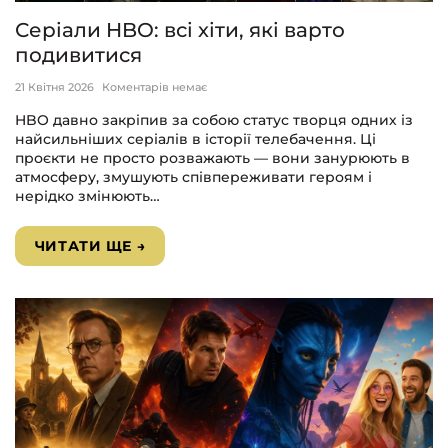
Серіали HBO: всі хіти, які варто
подивитися
21 Квітня 2026
Коментарів немає
HBO давно закріпив за собою статус творця одних із
найсильніших серіалів в історії телебачення. Ці
проєкти не просто розважають — вони занурюють в
атмосферу, змушують співпереживати героям і
нерідко змінюють…
ЧИТАТИ ЩЕ →