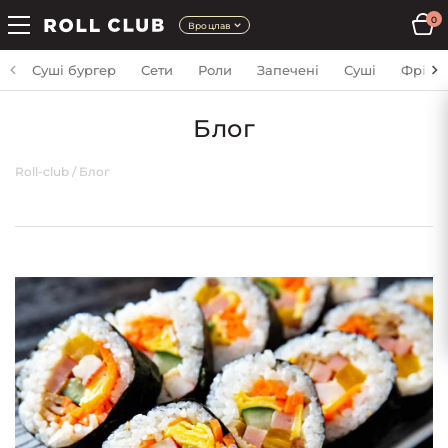
0
Вроцлав
Суші бургер
Сети
Роли
Запечені
Суші
Фрі
Блог
Roll-club
/
Блог