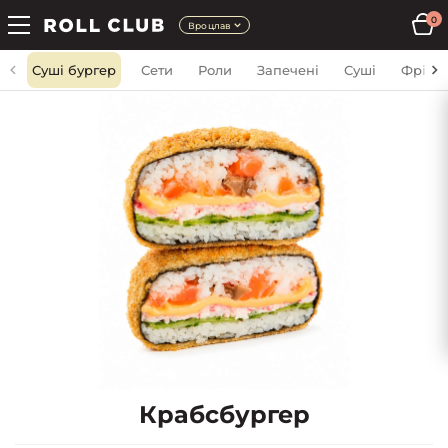
0
Вроцлав
Суші бургер
Сети
Роли
Запечені
Суші
Фрі
Крабсбургер