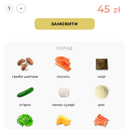
45
Кількість
zł
+
ЗАМОВИТИ
СКЛАД
гриби шиїтаке
лосось
норі
огірок
панко сухарі
рис