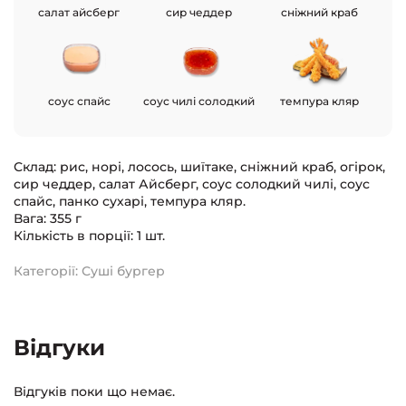
салат айсберг
сир чеддер
сніжний краб
соус спайс
соус чилі солодкий
темпура кляр
Склад: рис, норі, лосось, шиїтаке, сніжний краб, огірок,
сир чеддер, салат Айсберг, соус солодкий чилі, соус
спайс, панко сухарі, темпура кляр.
Вага: 355 г
Кількість в порції: 1 шт.
Категорії:
Суші бургер
Відгуки
Відгуків поки що немає.