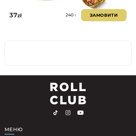
з 5
37
zł
ЗАМОВИТИ
240
г
МЕНЮ