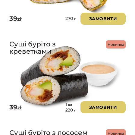
39
zł
ЗАМОВИТИ
270
г
Суші буріто з
Новинка
креветками
1
шт
39
zł
ЗАМОВИТИ
220
г
Суші буріто з лососем
Новинка