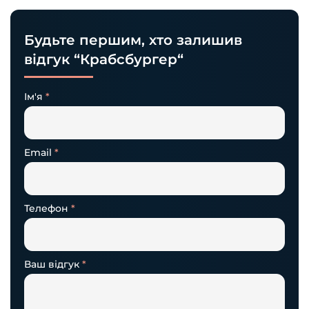
Будьте першим, хто залишив
відгук “Крабсбургер“
Ім'я
*
Email
*
Телефон
*
Ваш відгук
*