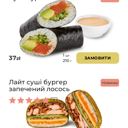
1
шт
37
zł
ЗАМОВИТИ
210
г
Лайт суші бургер
Новинка
запечений лосось
1
Оцінено
в
5.00