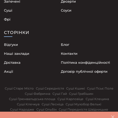
Запечені
Десерти
Суші
Соуси
Фрі
СТОРІНКИ
Відгуки
Блог
Наші заклади
Контакти
Доставка
Політика конфіденційності
Акції
Договір публічної оферти
Суші Старе Місто
Суші Середмістя
Суші Кшикі
Суші Псьє Поле
Суші Фабрична
Суші Гай
Суші Грабішин
Суші Грюнвальдська площа
Суші Карловіце
Суші Клецина
Суші Клечкув
Суші Лесніца
Суші Мухобор Велькі
Суші Надодже
Суші Ольбін
Суші Передмістя Швідницьке
Суші Поповице
Суші Сілезькі повстанці
Суші Щепін