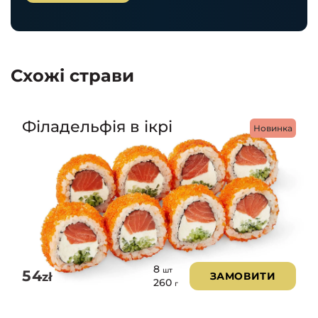
Схожі страви
Філадельфія в ікрі
Новинка
8
шт
54
zł
ЗАМОВИТИ
260
г