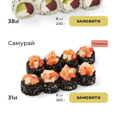
8
шт
38
zł
ЗАМОВИТИ
240
г
Самурай
Новинка
8
шт
31
zł
ЗАМОВИТИ
260
г