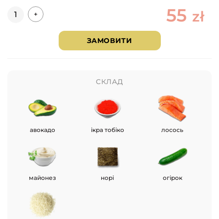
55
Кількість
zł
+
ЗАМОВИТИ
СКЛАД
авокадо
ікра тобіко
лосось
майонез
норі
огірок