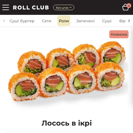
0
Вроцлав
Суші бургер
Сети
Роли
Запечені
Суші
Фрі
Новинка
Лосось в ікрі