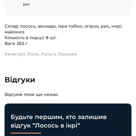
рис
Склад: лосось, авокадо, ікра тобіко, огірок, рис, норі,
майонез.
Кількість в порції: 8 шт.
Вага: 265 г
Категорії:
Роли
,
Роли з Лососем
Відгуки
Відгуків поки що немає.
Будьте першим, хто залишив
відгук “Лосось в ікрі“