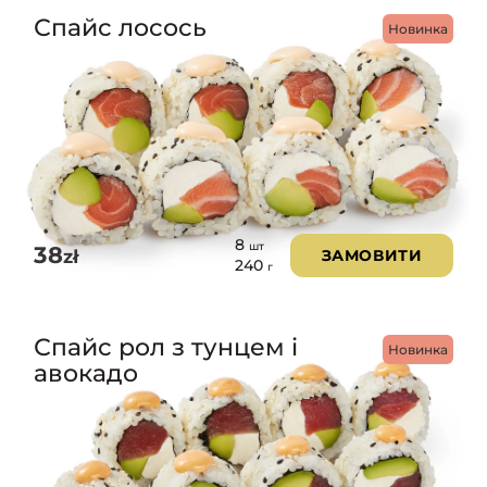
Спайс лосось
Новинка
8
шт
38
zł
ЗАМОВИТИ
240
г
Спайс рол з тунцем і
Новинка
авокадо