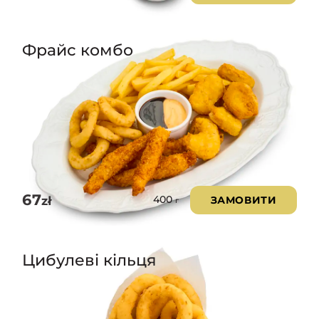
Фрайс комбо
67
zł
ЗАМОВИТИ
400
г
Цибулеві кільця