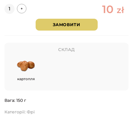
10
Кількість
zł
+
ЗАМОВИТИ
СКЛАД
картопля
Вага
: 150 г
Категорії:
Фрі