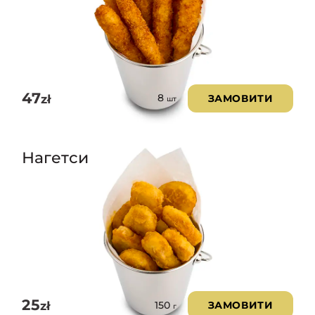
47
zł
ЗАМОВИТИ
8
шт
Нагетси
25
zł
ЗАМОВИТИ
150
г