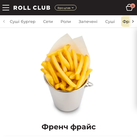
0
Вроцлав
Суші бургер
Сети
Роли
Запечені
Суші
Фрі
Френч фрайс