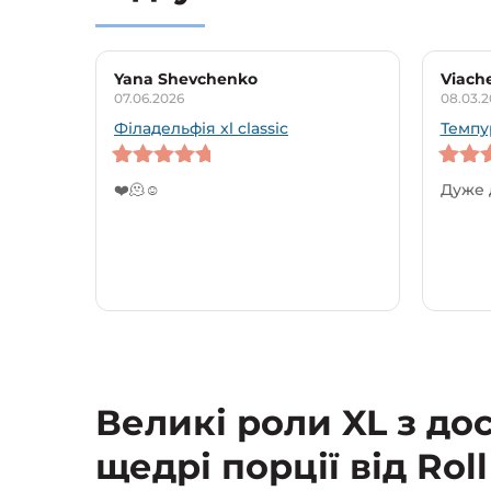
Yana Shevchenko
Viach
07.06.2026
08.03.2
Філадельфія xl classic
Темпу
5
out of 5
5
out o
❤️🫠☺️
Дуже 
Великі роли XL з д
щедрі порції від Roll