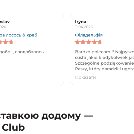
eslav
Iryna
026
11.04.2025
ра лосось & краб
Філадельфія
f 5
5
out of 5
добрі , сподобались
Bardzo polecam!!! Najpyszn
sushi jakie kiedykolwiek ja
Szczególne podziękowanie
Paszy, który daradził i ugotoł
Показати
оставкою додому —
 Club