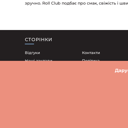
зручно. Roll Club подбає про смак, свіжість і шв
СТОРІНКИ
Відгуки
Контакти
Наші заклади
Політика
конфіденційності
Доставка
Дару
Договір публічної офе
Акції
Блог
Суші Старе Місто
Суші Середмістя
Суші Кшикі
Суші П
Суші Лесніца
Суші Мухобор Велькі
Су
Варшава
Біл
© 2026 