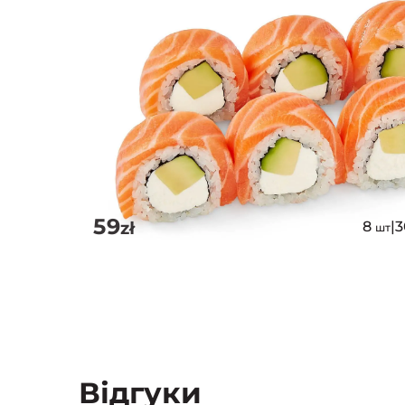
59
zł
8
|
шт
Відгуки