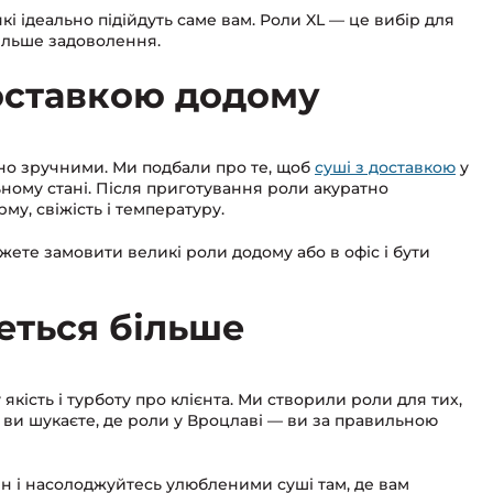
кі ідеально підійдуть саме вам. Роли XL — це вибір для
більше задоволення.
доставкою додому
ьно зручними. Ми подбали про те, щоб
суші з доставкою
у
ьному стані. Після приготування роли акуратно
рму, свіжість і температуру.
ете замовити великі роли додому або в офіс і бути
четься більше
 якість і турботу про клієнта. Ми створили роли для тих,
о ви шукаєте, де роли у Вроцлаві — ви за правильною
 і насолоджуйтесь улюбленими суші там, де вам