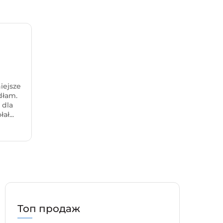
iejsze
dłam.
 dla
ał...
Топ продаж