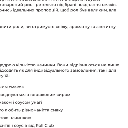
о зварений рис і ретельно підібрані поєднання смаків.
чись ідеальних пропорцій, щоб рол був великим, але
овити роли, ви отримуєте свіжу, ароматну та апетитну
.
з щедрою кількістю начинки. Вони відрізняються не лише
дходять як для індивідуального замовлення, так і для
у XL:
бним смаком
е поєднуються з вершковим сиром
аком і соусом унагі
хто любить різноманіття смаку
витою начинкою
тів і соусів від Roll Club