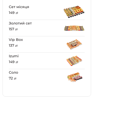
Сет місяця
149
zł
Золотий сет
157
zł
Vip Box
137
zł
Izumi
149
zł
Соло
72
zł