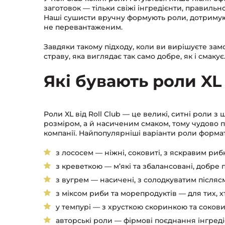
заготовок — тільки свіжі інгредієнти, правильн
Наші сушисти вручну формують роли, дотримую
не перевантаженим.
Завдяки такому підходу, коли ви вирішуєте зам
страву, яка виглядає так само добре, як і смакує
Які бувають роли XL
Роли XL від Roll Club — це великі, ситні роли 
розміром, а й насиченим смаком, тому чудово пі
компанії. Найпопулярніші варіанти роли формат
з лососем — ніжні, соковиті, з яскравим ри
з креветкою — м’які та збалансовані, добр
з вугрем — насичені, з солодкуватим післясм
з міксом риби та морепродуктів — для тих, 
у темпурі — з хрусткою скоринкою та соко
авторські роли — фірмові поєднання інгредієн