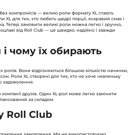
без компромісів — великі роли формату XL стають
и XL для тих, хто любить щедрі порції, яскравий смак і
. Тепер замовити великі роли можна легко і зручно,
оцлаві від Roll Club — це швидко, надійно і завжди
 і чому їх обирають
 ролів. Вони відрізняються більшою кількістю начинки,
м. Роли XL створені для тих, хто не хоче «маленьку
о задоволення.
бо компанії друзів. Один XL-рол може легко замінити
алансований за складом.
 Roll Club
оформлення замовлення. Ми не використовуємо