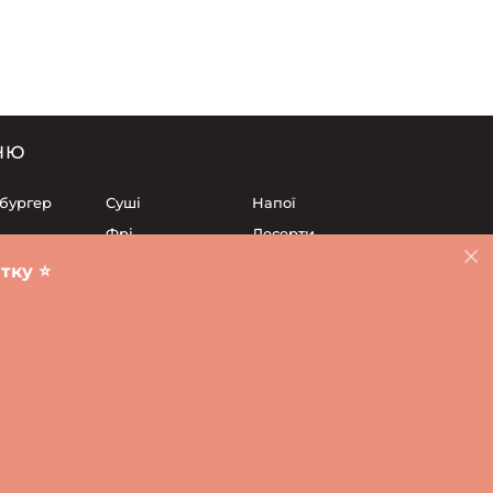
НЮ
 бургер
Суші
Напої
Фрі
Десерти
Ланч
Соуси
ку ⭐️
чені
Cалати
ька площа
Суші Карловіце
Суші Клецина
Суші Клечкув
це
Суші Сілезькі повстанці
Суші Щепін
Рівне
Харків
rweb.pro