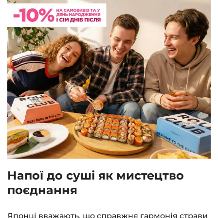
Напої до суші як мистецтво
поєднання
Японці вважають, що справжня гармонія страви