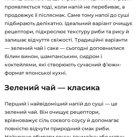
проявляється тоді, коли напій не перебиває, а
продовжує її післясмак. Саме тому напої до суші
підбирають делікатно. Ідеальний варіант очищує
рецептори, підкреслює текстуру риби та рису й
залишає відчуття свіжості. Традиційні варіанти
— зелений чай і саке — сьогодні доповнилися
білим вином, шампанським, сидром і
коктейлями, які створюють сучасний фʼюжн-
формат японської кухні.
Зелений чай — класика
Перший і найвідоміший напій до суші — це
зелений чай. Він очищує рецептори,
врівноважує сіль соєвого соусу й допомагає
повністю відчути природний смак риби.
Найкраще обирати сенчу, генмайчу або матчу,