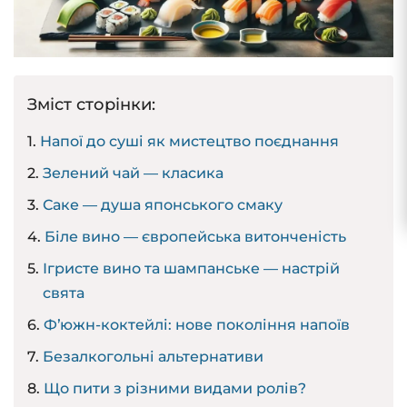
Зміст сторінки:
Напої до суші як мистецтво поєднання
Зелений чай — класика
Саке — душа японського смаку
Біле вино — європейська витонченість
Ігристе вино та шампанське — настрій
свята
Фʼюжн-коктейлі: нове покоління напоїв
Безалкогольні альтернативи
Що пити з різними видами ролів?