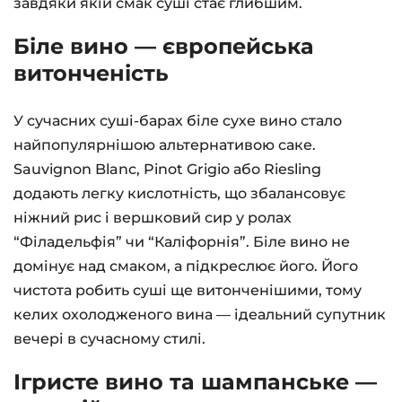
завдяки якій смак суші стає глибшим.
Біле вино — європейська
витонченість
У сучасних суші-барах біле сухе вино стало
найпопулярнішою альтернативою саке.
Sauvignon Blanc, Pinot Grigio або Riesling
додають легку кислотність, що збалансовує
ніжний рис і вершковий сир у ролах
“Філадельфія” чи “Каліфорнія”. Біле вино не
домінує над смаком, а підкреслює його. Його
чистота робить суші ще витонченішими, тому
келих охолодженого вина — ідеальний супутник
вечері в сучасному стилі.
Ігристе вино та шампанське —