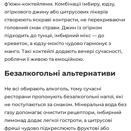
фʼюжн-коктейлями. Комбінації імбиру, юдзу,
огіркового джину або цитрусових лікерів
створюють яскраві контрасти, не перекриваючи
головний смак страви. Джин із огірком
підходить до тунця, імбирний мікс — до
креветок, а юдзу-мохіто чудово гармонує з
манго. Такі коктейлі додають вечері сучасності,
роблячи її живою та емоційною.
Безалкогольні альтернативи
Не всі обирають алкоголь, тому сучасні
ресторани пропонують безалкогольні напої, які
не поступаються за смаком. Мінеральна вода без
газу допомагає очистити рецептори, імбирний
лимонад додає легкої гостроти, а цитрусові
фреші чудово підкреслюють фруктові або