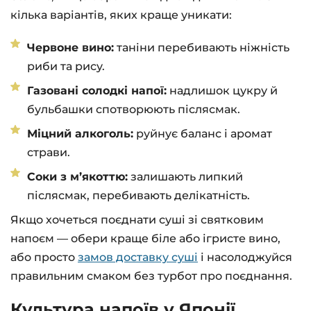
кілька варіантів, яких краще уникати:
Червоне вино:
таніни перебивають ніжність
риби та рису.
Газовані солодкі напої:
надлишок цукру й
бульбашки спотворюють післясмак.
Міцний алкоголь:
руйнує баланс і аромат
страви.
Соки з м’якоттю:
залишають липкий
післясмак, перебивають делікатність.
Якщо хочеться поєднати суші зі святковим
напоєм — обери краще біле або ігристе вино,
або просто
замов доставку суші
і насолоджуйся
правильним смаком без турбот про поєднання.
Культура напоїв у Японії