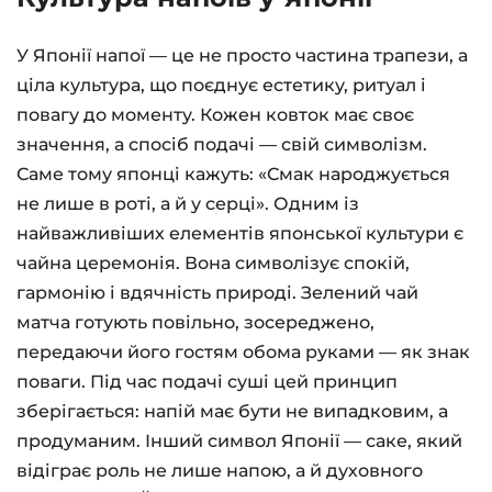
У Японії напої — це не просто частина трапези, а
ціла культура, що поєднує естетику, ритуал і
повагу до моменту. Кожен ковток має своє
значення, а спосіб подачі — свій символізм.
Саме тому японці кажуть: «Смак народжується
не лише в роті, а й у серці». Одним із
найважливіших елементів японської культури є
чайна церемонія. Вона символізує спокій,
гармонію і вдячність природі. Зелений чай
матча готують повільно, зосереджено,
передаючи його гостям обома руками — як знак
поваги. Під час подачі суші цей принцип
зберігається: напій має бути не випадковим, а
продуманим. Інший символ Японії — саке, який
відіграє роль не лише напою, а й духовного