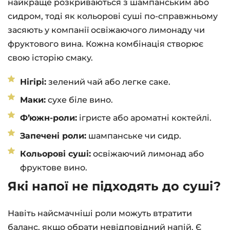
найкраще розкриваються з шампанським або
сидром, тоді як кольорові суші по-справжньому
засяють у компанії освіжаючого лимонаду чи
фруктового вина. Кожна комбінація створює
свою історію смаку.
Нігірі:
зелений чай або легке саке.
Маки:
сухе біле вино.
Фʼюжн-роли:
ігристе або ароматні коктейлі.
Запечені роли:
шампанське чи сидр.
Кольорові суші:
освіжаючий лимонад або
фруктове вино.
Які напої не підходять до суші?
Навіть найсмачніші роли можуть втратити
баланс, якщо обрати невідповідний напій. Є