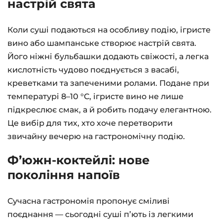
настрій свята
Коли суші подаються на особливу подію, ігристе
вино або шампанське створює настрій свята.
Його ніжні бульбашки додають свіжості, а легка
кислотність чудово поєднується з васабі,
креветками та запеченими ролами. Подане при
температурі 8–10 °C, ігристе вино не лише
підкреслює смак, а й робить подачу елегантною.
Це вибір для тих, хто хоче перетворити
звичайну вечерю на гастрономічну подію.
Фʼюжн-коктейлі: нове
покоління напоїв
Сучасна гастрономія пропонує сміливі
поєднання — сьогодні суші п’ють із легкими