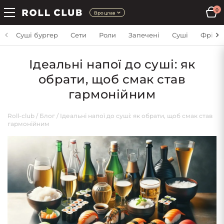
0
Вроцлав
Суші бургер
Сети
Роли
Запечені
Суші
Фрі
Ідеальні напої до суші: як
обрати, щоб смак став
гармонійним
Roll-club
/
Блог
/
Ідеальні напої до суші: як обрати, щоб смак став
гармонійним