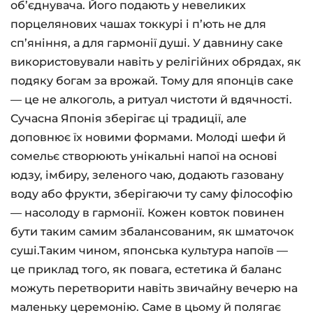
об’єднувача. Його подають у невеликих
порцелянових чашах токкурі і п’ють не для
сп’яніння, а для гармонії душі. У давнину саке
використовували навіть у релігійних обрядах, як
подяку богам за врожай. Тому для японців саке
— це не алкоголь, а ритуал чистоти й вдячності.
Сучасна Японія зберігає ці традиції, але
доповнює їх новими формами. Молоді шефи й
сомельє створюють унікальні напої на основі
юдзу, імбиру, зеленого чаю, додають газовану
воду або фрукти, зберігаючи ту саму філософію
— насолоду в гармонії. Кожен ковток повинен
бути таким самим збалансованим, як шматочок
суші.Таким чином, японська культура напоїв —
це приклад того, як повага, естетика й баланс
можуть перетворити навіть звичайну вечерю на
маленьку церемонію. Саме в цьому й полягає