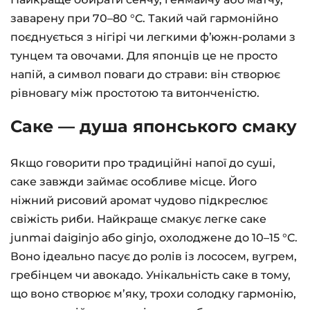
заварену при 70–80 °C. Такий чай гармонійно
поєднується з нігірі чи легкими фʼюжн-ролами з
тунцем та овочами. Для японців це не просто
напій, а символ поваги до страви: він створює
рівновагу між простотою та витонченістю.
Саке — душа японського смаку
Якщо говорити про традиційні напої до суші,
саке завжди займає особливе місце. Його
ніжний рисовий аромат чудово підкреслює
свіжість риби. Найкраще смакує легке саке
junmai daiginjo або ginjo, охолоджене до 10–15 °C.
Воно ідеально пасує до ролів із лососем, вугрем,
гребінцем чи авокадо. Унікальність саке в тому,
що воно створює м’яку, трохи солодку гармонію,