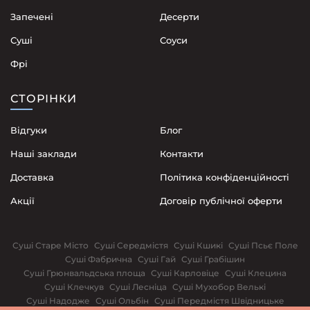
Запечені
Десерти
Суші
Соуси
Фрі
СТОРІНКИ
Відгуки
Блог
Наші заклади
Контакти
Доставка
Політика конфіденційності
Акції
Договір публічної оферти
Суші Старе Місто
Суші Середмістя
Суші Кшикі
Суші Псьє Поле
Суші Фабрична
Суші Гай
Суші Грабішин
Суші Грюнвальдська площа
Суші Карловіце
Суші Клецина
Суші Клечкув
Суші Лесніца
Суші Мухобор Велькі
Суші Надодже
Суші Ольбін
Суші Передмістя Швідницьке