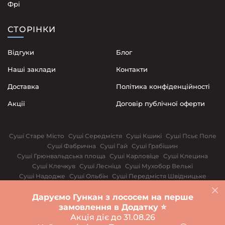
Фрі
СТОРІНКИ
Відгуки
Блог
Наші заклади
Контакти
Доставка
Політика конфіденційності
Акції
Договір публічної оферти
Суші Старе Місто
Суші Середмістя
Суші Кшикі
Суші Псьє Поле
Суші Фабрична
Суші Гай
Суші Грабішин
Суші Грюнвальдська площа
Суші Карловіце
Суші Клецина
Суші Клечкув
Суші Лесніца
Суші Мухобор Велькі
Суші Надодже
Суші Ольбін
Суші Передмістя Швідницьке
Суші Поповице
Суші Сілезькі повстанці
Суші Щепін
Даруємо Гункан з лососем на перше
Варшава
Біла Церква
Вінниця
Дніпро
Івано-Франківськ
замовлення в Додатку ⭐️
Суші Київ
Львів
Одеса
Рівне
Харків
Акція діє до 31.08.26