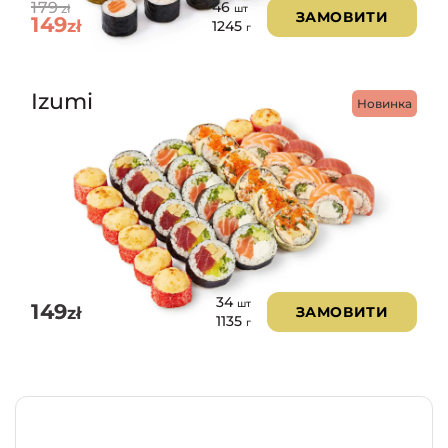
179
46
zł
шт
ЗАМОВИТИ
149
zł
1245
г
Izumi
Новинка
34
шт
149
zł
ЗАМОВИТИ
1135
г