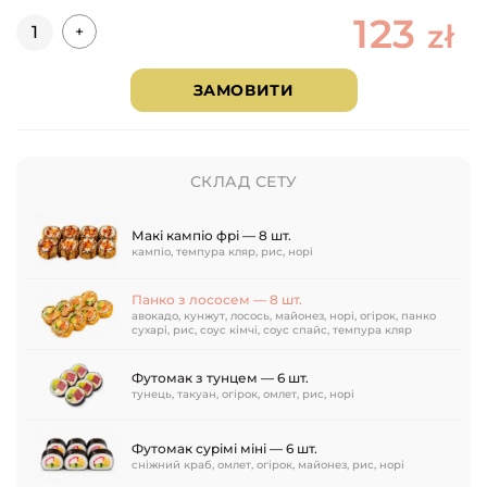
123
Кількість
zł
+
ЗАМОВИТИ
СКЛАД СЕТУ
Макі кампіо фрі — 8 шт.
кампіо, темпура кляр, рис, норі
Панко з лососем — 8 шт.
авокадо, кунжут, лосось, майонез, норі, огірок, панко
сухарі, рис, соус кімчі, соус спайс, темпура кляр
Футомак з тунцем — 6 шт.
тунець, такуан, огірок, омлет, рис, норі
Футомак сурімі міні — 6 шт.
сніжний краб, омлет, огірок, майонез, рис, норі