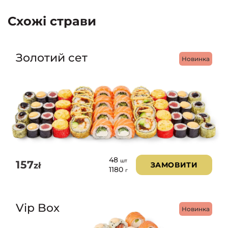
Схожі страви
Золотий сет
Новинка
48
шт
157
zł
ЗАМОВИТИ
1180
г
Vip Box
Новинка