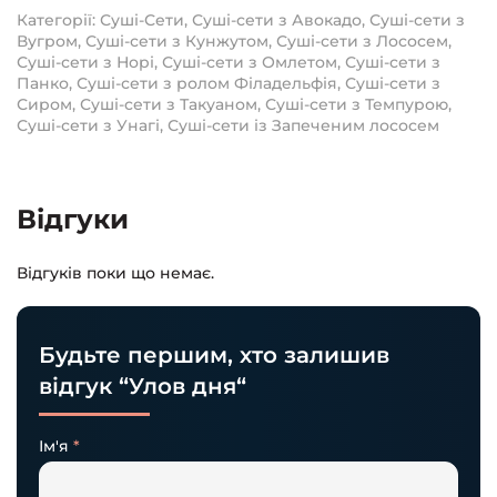
Категорії:
Суші-Сети
,
Суші-сети з Авокадо
,
Суші-сети з
Вугром
,
Суші-сети з Кунжутом
,
Суші-сети з Лососем
,
Суші-сети з Норі
,
Суші-сети з Омлетом
,
Суші-сети з
Панко
,
Суші-сети з ролом Філадельфія
,
Суші-сети з
Сиром
,
Суші-сети з Такуаном
,
Суші-сети з Темпурою
,
Суші-сети з Унагі
,
Суші-сети із Запеченим лососем
Відгуки
Відгуків поки що немає.
Будьте першим, хто залишив
відгук “Улов дня“
Ім'я
*