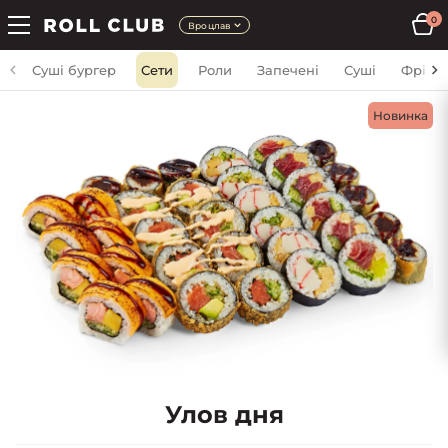
0
Вроцлав
Суші бургер
Сети
Роли
Запечені
Суші
Фрі
Новинка
Улов дня