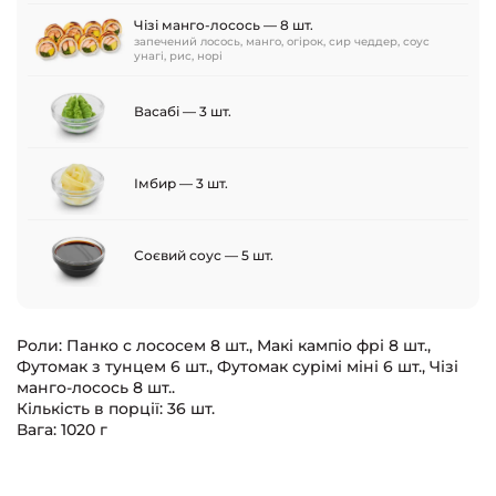
Чізі манго-лосось — 8 шт.
запечений лосось, манго, огірок, сир чеддер, соус
унагі, рис, норі
Васабі — 3 шт.
Імбир — 3 шт.
Соєвий соус — 5 шт.
Роли: Панко с лососем 8 шт., Макі кампіо фрі 8 шт.,
Футомак з тунцем 6 шт., Футомак сурімі міні 6 шт., Чізі
манго-лосось 8 шт..
Кількість в порції: 36 шт.
Вага: 1020 г