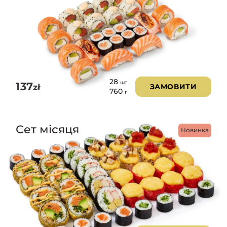
28
шт
137
zł
ЗАМОВИТИ
760
г
Сет місяця
Новинка