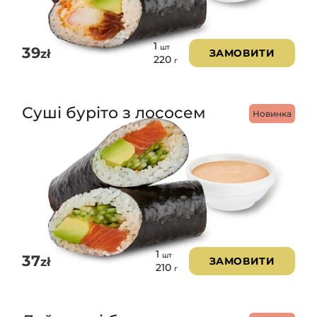
1
шт
39
zł
ЗАМОВИТИ
220
г
Суші буріто з лососем
Новинка
1
шт
37
zł
ЗАМОВИТИ
210
г