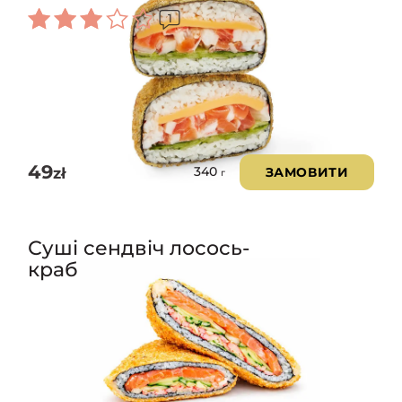
1
Оцінено
в
3.00
з 5
49
zł
ЗАМОВИТИ
340
г
Суші сендвіч лосось-
краб