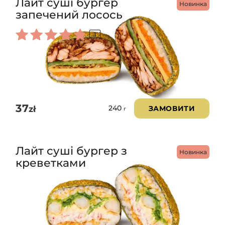
Лайт суші бургер
Новинка
запечений лосось
1
Оцінено
в
5.00
з 5
37
zł
ЗАМОВИТИ
240
г
Лайт суші бургер з
Новинка
креветками