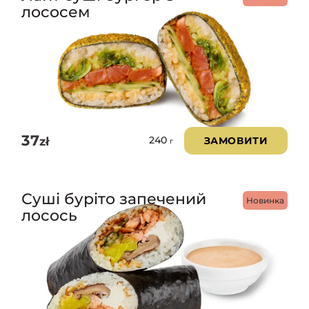
лососем
37
zł
ЗАМОВИТИ
240
г
Суші буріто запечений
Новинка
лосось