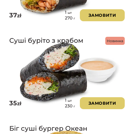
1
шт
37
zł
ЗАМОВИТИ
270
г
Суші буріто з крабом
Новинка
1
шт
35
zł
ЗАМОВИТИ
230
г
Біг суші бургер Океан