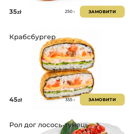
35
zł
ЗАМОВИТИ
250
г
Крабсбургер
45
zł
ЗАМОВИТИ
355
г
Рол дог лосось-тунець