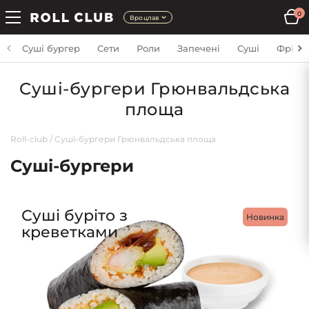
0
Вроцлав
Суші бургер
Сети
Роли
Запечені
Суші
Фрі
Cуші-бургери Грюнвальдська
площа
Roll-club
/
Cуші-бургери Грюнвальдська площа
Cуші-бургери
Суші буріто з
Новинка
креветками