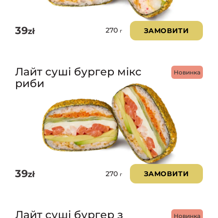
39
zł
ЗАМОВИТИ
270
г
Лайт суші бургер мікс
Новинка
риби
39
zł
ЗАМОВИТИ
270
г
Лайт суші бургер з
Новинка