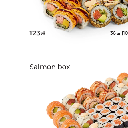
123
zł
36
|
1
шт
Salmon box