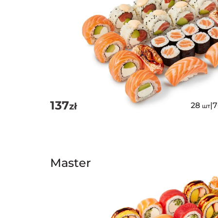
137
zł
28
|
шт
Master