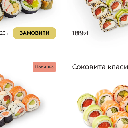
189
zł
020
ЗАМОВИТИ
г
Соковита клас
Новинка