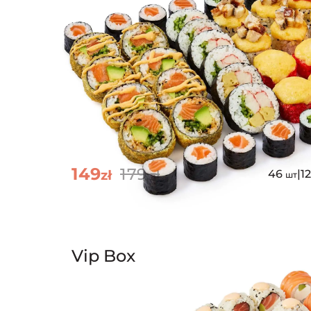
149
179
zł
zł
46
|
1
шт
Vip Box