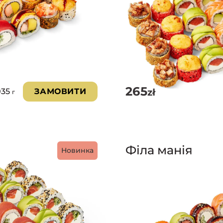
265
zł
035
ЗАМОВИТИ
г
Філа манія
Новинка