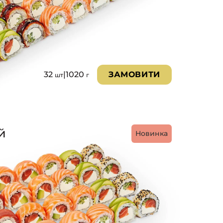
32
|
1020
ЗАМОВИТИ
шт
г
й
Новинка