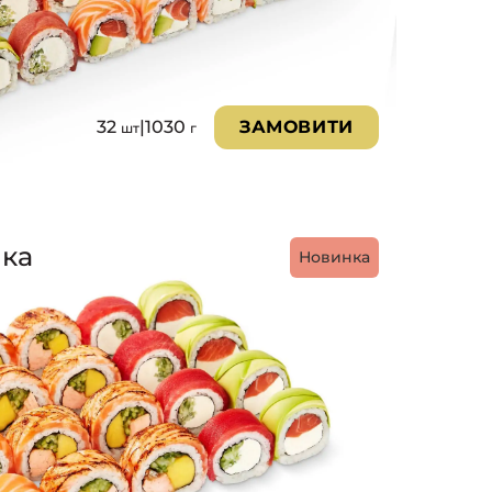
32
|
1030
ЗАМОВИТИ
шт
г
ика
Новинка