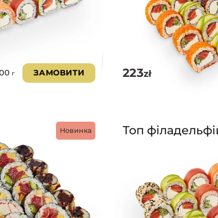
223
zł
000
ЗАМОВИТИ
г
Топ філадельфі
Новинка