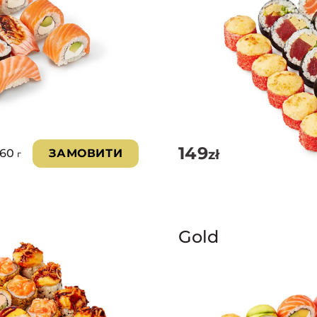
149
zł
760
ЗАМОВИТИ
г
Gold