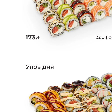
173
zł
32
|
1
шт
Улов дня