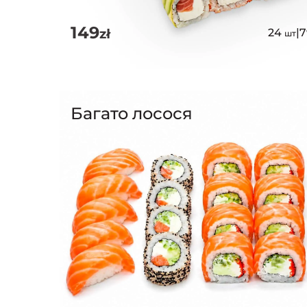
149
zł
24
|
шт
Багато лосося