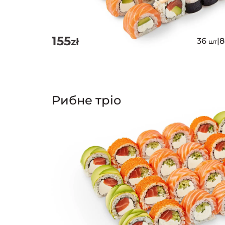
155
zł
36
|
шт
Рибне тріо