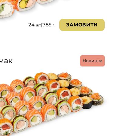
24
|
785
ЗАМОВИТИ
шт
г
мак
Новинка