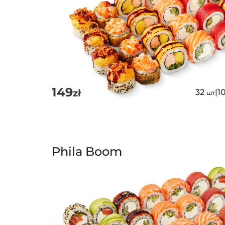
149
zł
32
|
1
шт
Phila Boom