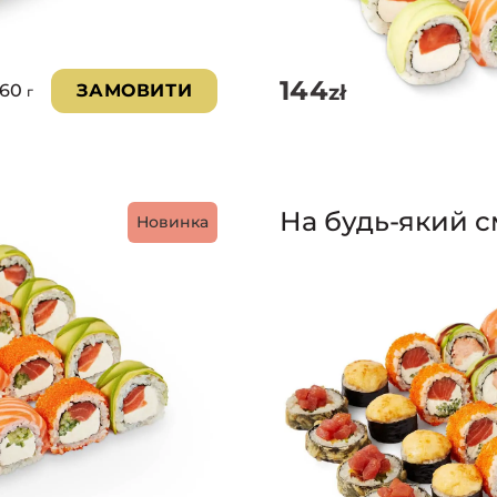
144
zł
860
ЗАМОВИТИ
г
На будь-який с
Новинка