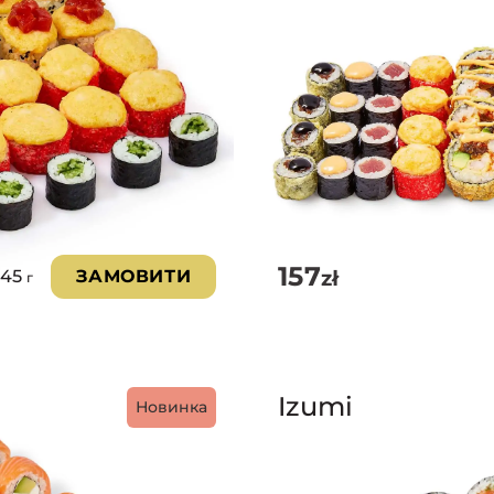
157
zł
245
ЗАМОВИТИ
г
Izumi
Новинка