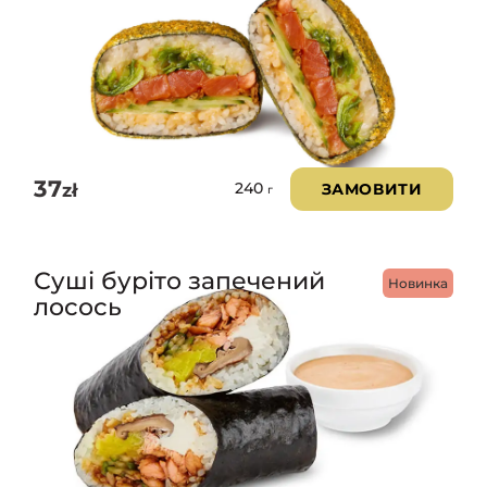
37
zł
ЗАМОВИТИ
240
г
Суші буріто запечений
Новинка
лосось