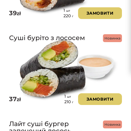
1
шт
39
zł
ЗАМОВИТИ
220
г
Суші буріто з лососем
Новинка
1
шт
37
zł
ЗАМОВИТИ
210
г
Лайт суші бургер
Новинка
запечений лосось