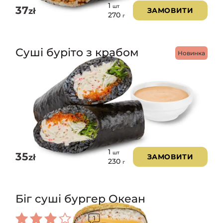
1
шт
37
zł
ЗАМОВИТИ
270
г
Суші буріто з крабом
Новинка
1
шт
35
zł
ЗАМОВИТИ
230
г
Біг суші бургер Океан
1