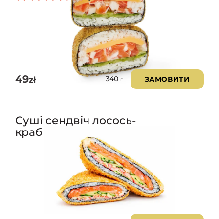
Оцінено
в
3.00
з 5
49
zł
ЗАМОВИТИ
340
г
Суші сендвіч лосось-
краб