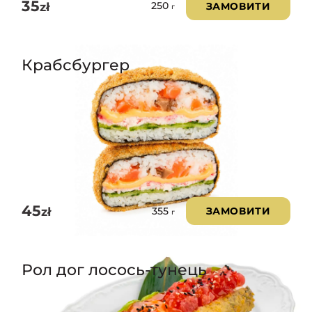
35
zł
ЗАМОВИТИ
250
г
Крабсбургер
45
zł
ЗАМОВИТИ
355
г
Рол дог лосось-тунець