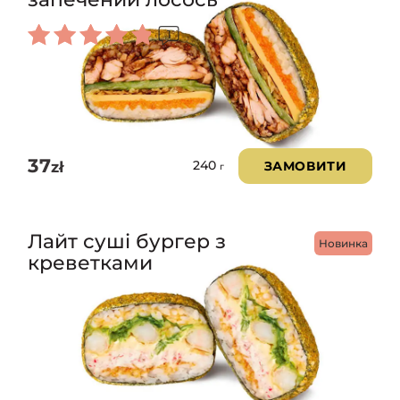
1
Оцінено
в
5.00
з 5
37
zł
ЗАМОВИТИ
240
г
Лайт суші бургер з
Новинка
креветками