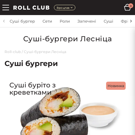
0
Вроцлав
Суші бургер
Сети
Роли
Запечені
Суші
Фрі
Cуші-бургери Лесніца
Roll-club
/
Cуші-бургери Лесніца
Суші бургери
Суші буріто з
Новинка
креветками