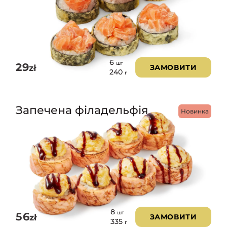
6
шт
29
zł
ЗАМОВИТИ
240
г
Запечена філадельфія
Новинка
8
шт
56
zł
ЗАМОВИТИ
335
г