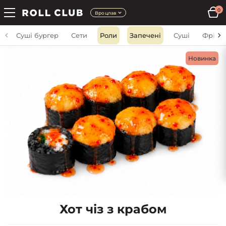
0
Вроцлав
Суші бургер
Сети
Роли
Запечені
Суші
Фрі
Новинка
Хот чіз з крабом