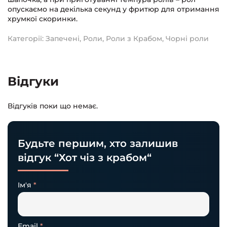
опускаємо на декілька секунд у фритюр для отримання
хрумкої скоринки.
Категорії:
Запечені
,
Роли
,
Роли з Крабом
,
Чорні роли
Відгуки
Відгуків поки що немає.
Будьте першим, хто залишив
відгук “Хот чіз з крабом“
Ім'я
*
Email
*