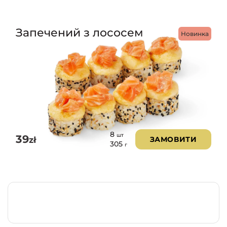
Запечений з лососем
Новинка
8
шт
39
zł
ЗАМОВИТИ
305
г