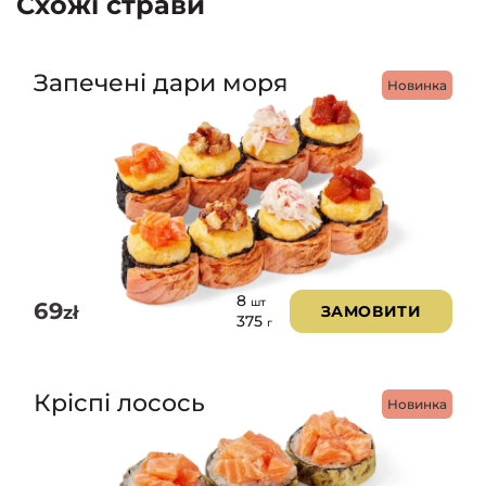
Схожі страви
Запечені дари моря
Новинка
8
шт
69
zł
ЗАМОВИТИ
375
г
Кріспі лосось
Новинка