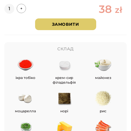
38
Кількість
zł
+
ЗАМОВИТИ
СКЛАД
ікра тобіко
крем-сир
майонез
філадельфія
моцарелла
норі
рис