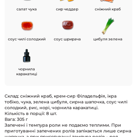
салат чука
сир чеддер
сніжний краб
соус чилі солодкий
соус шрирача
цибуля зелена
чорнила
каракатиці
Склад: сніжний краб, крем-сир Філадельфія, ікра
тобіко, чука, зелена цибуля, сирна шапочка, соус чилі
солодкий, рис, норі, чорнила каракатиці.
Кількість в порції: 8 шт.
Вага: 305 г
Запечені і темпура роли не подаємо теплими. При
приготуванні запечених ролів запікається лише сирна
шапочка, а при приготуванні темпура ролів – рол