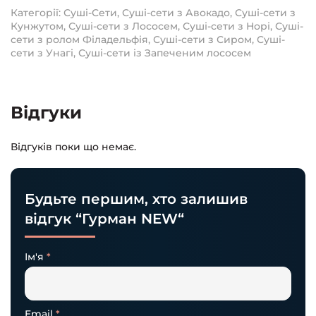
Категорії:
Суші-Сети
,
Суші-сети з Авокадо
,
Суші-сети з
Кунжутом
,
Суші-сети з Лососем
,
Суші-сети з Норі
,
Суші-
сети з ролом Філадельфія
,
Суші-сети з Сиром
,
Суші-
сети з Унагі
,
Суші-сети із Запеченим лососем
Відгуки
Відгуків поки що немає.
Будьте першим, хто залишив
відгук “Гурман NEW“
Ім'я
*
Email
*