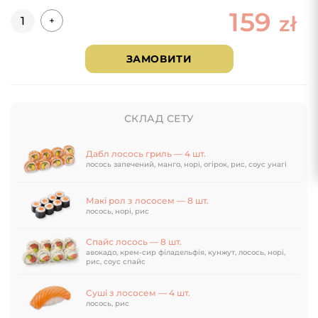
159
Кількість
zł
+
ЗАМОВИТИ
СКЛАД СЕТУ
Дабл лосось гриль — 4 шт.
лосось запечений, манго, норі, огірок, рис, соус унагі
Макі рол з лососем — 8 шт.
лосось, норі, рис
Спайс лосось — 8 шт.
авокадо, крем-сир філадельфія, кунжут, лосось, норі,
рис, соус спайс
Суші з лососем — 4 шт.
лосось, рис