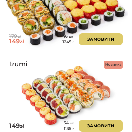
179
46
zł
шт
ЗАМОВИТИ
149
zł
1245
г
Izumi
Новинка
34
шт
149
zł
ЗАМОВИТИ
1135
г