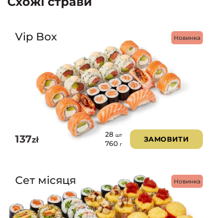
Схожі страви
Vip Box
Новинка
28
шт
137
zł
ЗАМОВИТИ
760
г
Сет місяця
Новинка