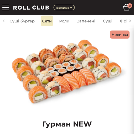
0
Вроцлав
Суші бургер
Сети
Роли
Запечені
Суші
Фрі
Новинка
Гурман NEW