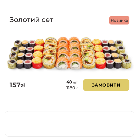
Золотий сет
Новинка
48
шт
157
zł
ЗАМОВИТИ
1180
г