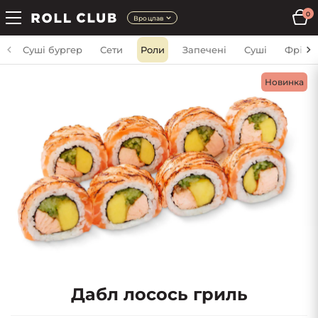
0
Вроцлав
Суші бургер
Сети
Роли
Запечені
Суші
Фрі
Новинка
Дабл лосось гриль