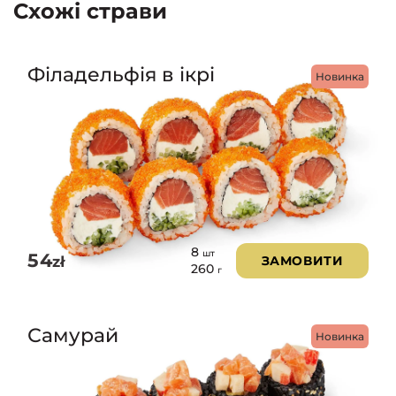
Схожі страви
Філадельфія в ікрі
Новинка
8
шт
54
zł
ЗАМОВИТИ
260
г
Самурай
Новинка