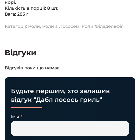
норі.
Кількість в порції: 8 шт.
Вага: 285 г
Категорії:
Роли
,
Роли з Лососем
,
Роли Філадельфія
Відгуки
Відгуків поки що немає.
Будьте першим, хто залишив
відгук “Дабл лосось гриль“
Ім'я
*