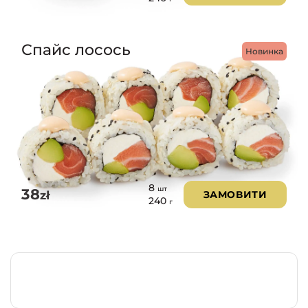
Спайс лосось
Новинка
8
шт
38
zł
ЗАМОВИТИ
240
г