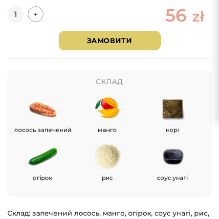
56
Кількість
zł
+
ЗАМОВИТИ
СКЛАД
лосось запечений
манго
норі
огірок
рис
соус унагі
Склад: запечений лосось, манго, огірок, соус унагі, рис,