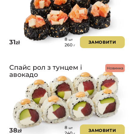
8
шт
31
zł
ЗАМОВИТИ
260
г
Спайс рол з тунцем і
Новинка
авокадо
8
шт
38
zł
ЗАМОВИТИ
240
г