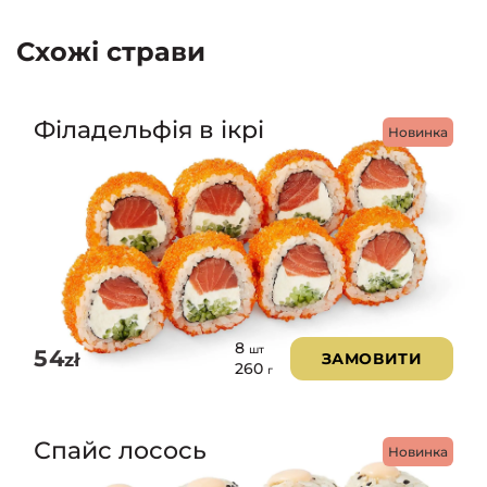
Схожі страви
Філадельфія в ікрі
Новинка
8
шт
54
zł
ЗАМОВИТИ
260
г
Спайс лосось
Новинка