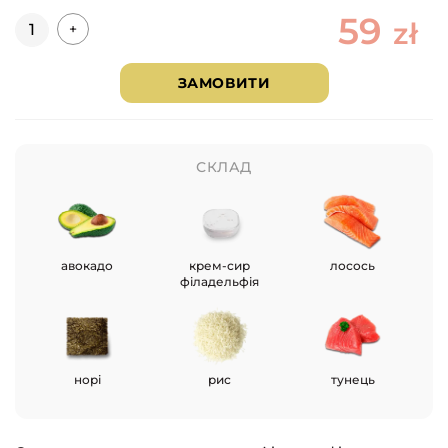
59
Кількість
zł
+
ЗАМОВИТИ
СКЛАД
авокадо
крем-сир
лосось
філадельфія
норі
рис
тунець