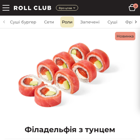
0
Вроцлав
Суші бургер
Сети
Роли
Запечені
Суші
Фрі
Новинка
Філадельфія з тунцем