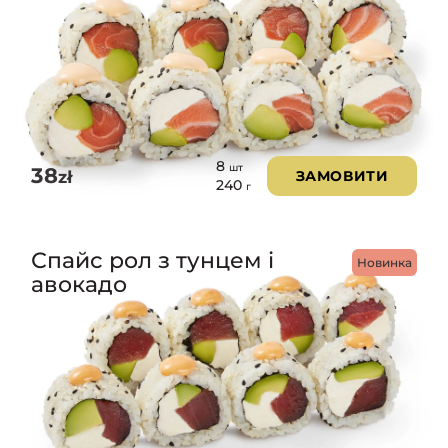
8
шт
38
zł
ЗАМОВИТИ
240
г
Спайс рол з тунцем і
Новинка
авокадо