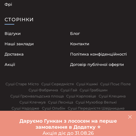
Фрі
СТОРІНКИ
Відгуки
Блог
Наші заклади
Контакти
Доставка
Політика конфіденційності
Акції
Договір публічної оферти
Суші Старе Місто
Суші Середмістя
Суші Кшикі
Суші Псьє Поле
Суші Фабрична
Суші Гай
Суші Грабішин
Суші Грюнвальдська площа
Суші Карловіце
Суші Клецина
Суші Клечкув
Суші Лесніца
Суші Мухобор Велькі
Суші Надодже
Суші Ольбін
Суші Передмістя Швідницьке
Суші Поповице
Суші Сілезькі повстанці
Суші Щепін
Даруємо Гункан з лососем на перше
Варшава
Біла Церква
Вінниця
Дніпро
Івано-Франківськ
замовлення в Додатку ⭐️
Суші Київ
Львів
Одеса
Рівне
Харків
Акція діє до 31.08.26