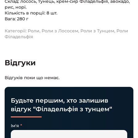
Склад: лосось, тунець, крем-сир Філадельфія, авокадо,
рис, норі.
Кількість в порції: 8 шт.
Вага: 280 г
Категорії:
Роли
,
Роли з Лососем
,
Роли з Тунцем
,
Роли
Філадельфія
Відгуки
Відгуків поки що немає.
Будьте першим, хто залишив
відгук “Філадельфія з тунцем“
Ім'я
*