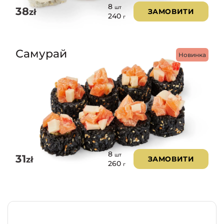
8
шт
38
zł
ЗАМОВИТИ
240
г
Самурай
Новинка
8
шт
31
zł
ЗАМОВИТИ
260
г