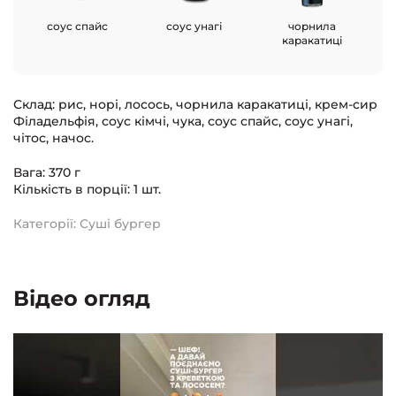
соус спайс
соус унагі
чорнила
каракатиці
Склад: рис, норі, лосось, чорнила каракатиці, крем-сир
Філадельфія, соус кімчі, чука, соус спайс, соус унагі,
чітос, начос.
Вага: 370 г
Кількість в порції: 1 шт.
Категорії:
Суші бургер
Відео огляд