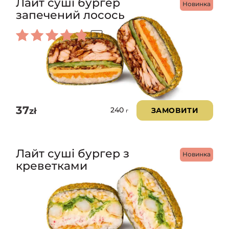
Лайт суші бургер
Новинка
запечений лосось
1
Оцінено
в
5.00
з 5
37
zł
ЗАМОВИТИ
240
г
Лайт суші бургер з
Новинка
креветками