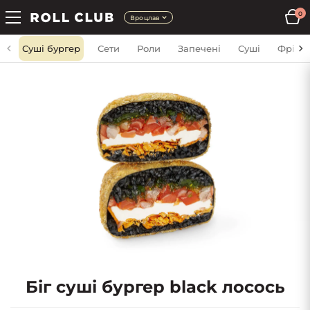
0
Вроцлав
Суші бургер
Сети
Роли
Запечені
Суші
Фрі
Біг суші бургер black лосось