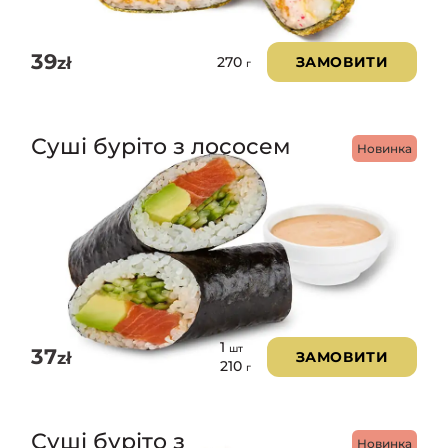
39
zł
ЗАМОВИТИ
270
г
Суші буріто з лососем
Новинка
1
шт
37
zł
ЗАМОВИТИ
210
г
Суші буріто з
Новинка