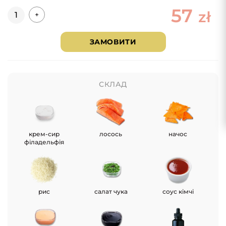
57
Кількість
zł
+
ЗАМОВИТИ
СКЛАД
крем-сир
лосось
начос
філадельфія
рис
салат чука
соус кімчі