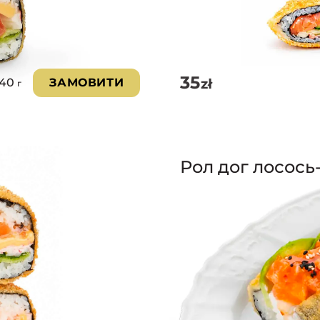
35
zł
340
ЗАМОВИТИ
г
Рол дог лосось