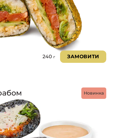
240
ЗАМОВИТИ
г
крабом
Новинка