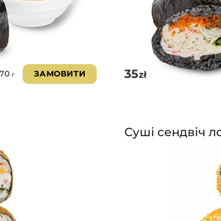
35
zł
270
ЗАМОВИТИ
г
Суші сендвіч л