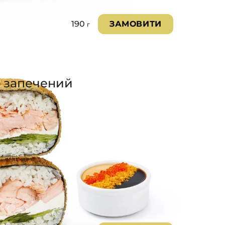
190
ЗАМОВИТИ
г
р запечений