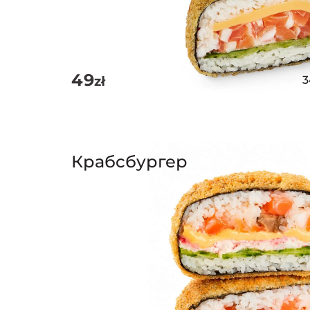
49
zł
Крабсбургер