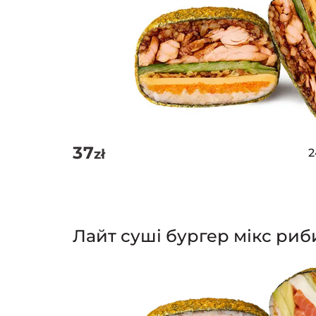
Оцінено
в
5.00
з 5
37
zł
Лайт суші бургер мікс риб