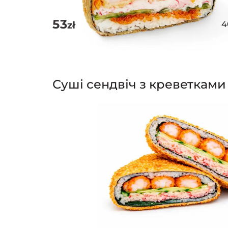
53
zł
4
Суші сендвіч з креветками