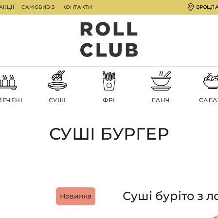
АКЦІЇ
САМОВИВІЗ
КОНТАКТИ
ВРОЦЛ
ПЕЧЕНІ
СУШІ
ФРІ
ЛАНЧ
CАЛА
СУШІ БУРГЕР
Суші буріто з 
Новинка