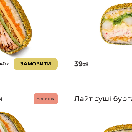
39
zł
240
ЗАМОВИТИ
г
и
Лайт суші бург
Новинка