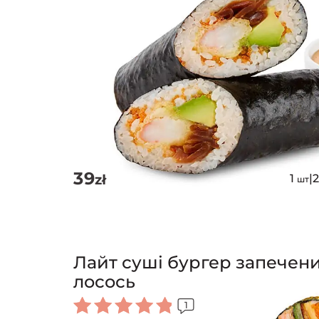
39
zł
1
|
шт
Лайт суші бургер запечен
лосось
1