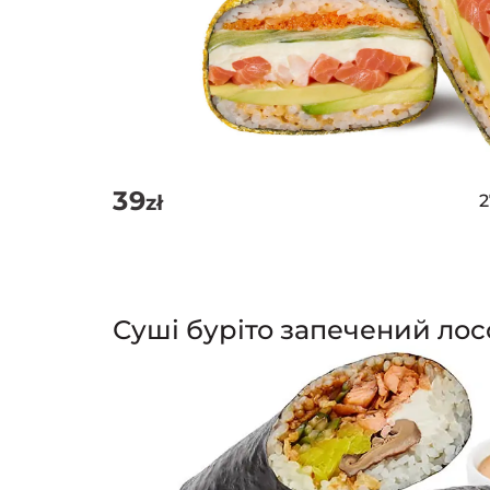
39
zł
Суші буріто запечений лос