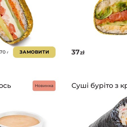
37
zł
270
ЗАМОВИТИ
г
ось
Суші буріто з 
Новинка