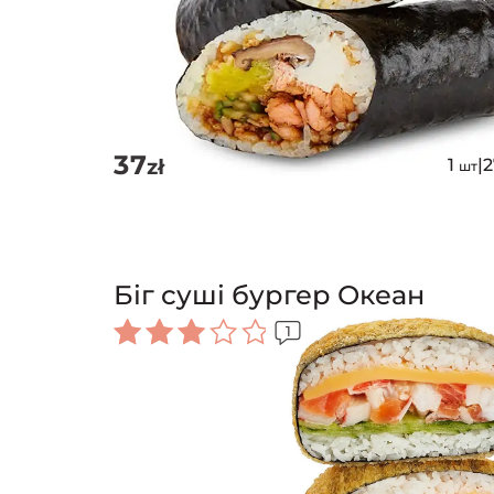
37
zł
1
|
шт
Біг суші бургер Океан
1
Оцінено
в
3.00
з 5