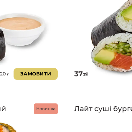
37
zł
220
ЗАМОВИТИ
г
ий
Лайт суші бург
Новинка