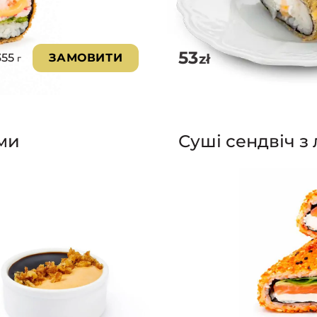
53
zł
355
ЗАМОВИТИ
г
ами
Суші сендвіч з