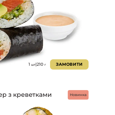
1
|
210
ЗАМОВИТИ
шт
г
ер з креветками
Новинка