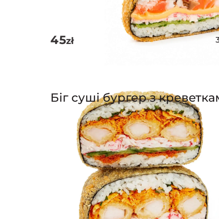
45
zł
Біг суші бургер з креветк