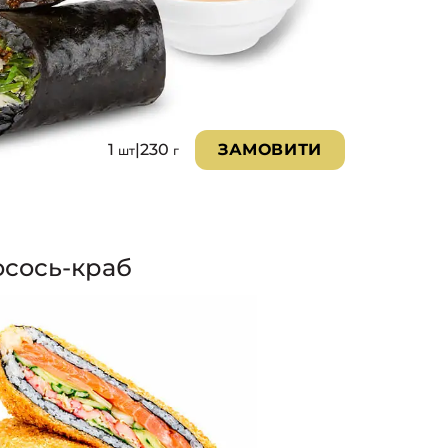
1
|
230
ЗАМОВИТИ
шт
г
осось-краб