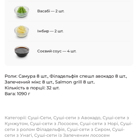
Васабі — 2 шт.
Імбир — 2 шт.
Соєвий соус — 4 шт.
Роли: Самура 8 шт., Філадельфія спешл авокадо 8 шт.,
Запечений мікс 8 шт., Salmon grill 8 шт..
Кількість в порції: 32 шт.
Вага: 1090 г
Категорії:
Суші-Сети
,
Суші-сети з Авокадо
,
Суші-сети з
Кунжутом
,
Суші-сети з Лососем
,
Суші-сети з Норі
,
Суші-
сети з ролом Філадельфія
,
Суші-сети з Сиром
,
Суші-
сети з Унагі
,
Суші-сети із Запеченим лососем