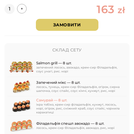
163
Кількість
zł
+
ЗАМОВИТИ
СКЛАД СЕТУ
Salmon grill — 8 шт.
запечений лосось, авокадо, крем-сир Філадельфія,
соус унагі, рис. норі
Запечений мікс — 8 шт.
лосось, тунець, крем-сир Філадельфія, огірок, сирна
шапочка, соус спайс, соус кімчі, кунжут, рис, норі
Самурай — 8 шт.
ікра тобіко, крем-сир філадельфія, кунжут, лосось,
норі, огірок, рис, сніжний краб, соус спайс, чорнила
каракатиці
Філадельфія спешл авокадо — 8 шт.
лосось, крем-сир Філадельфія, авокадо, рис, норі