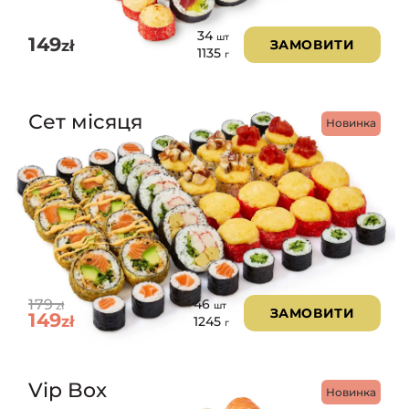
34
шт
149
zł
ЗАМОВИТИ
1135
г
Сет місяця
Новинка
179
46
zł
шт
ЗАМОВИТИ
149
zł
1245
г
Vip Box
Новинка