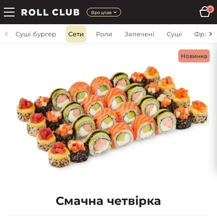
0
Вроцлав
Суші бургер
Сети
Роли
Запечені
Суші
Фрі
Новинка
Смачна четвірка