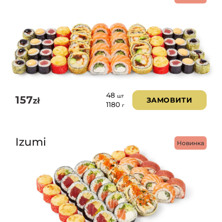
48
шт
157
zł
ЗАМОВИТИ
1180
г
Izumi
Новинка