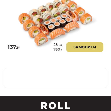
28
шт
137
zł
ЗАМОВИТИ
760
г