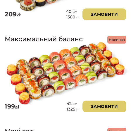
40
шт
209
zł
ЗАМОВИТИ
1360
г
Максимальний баланс
Новинка
42
шт
199
zł
ЗАМОВИТИ
1325
г
Макі сет