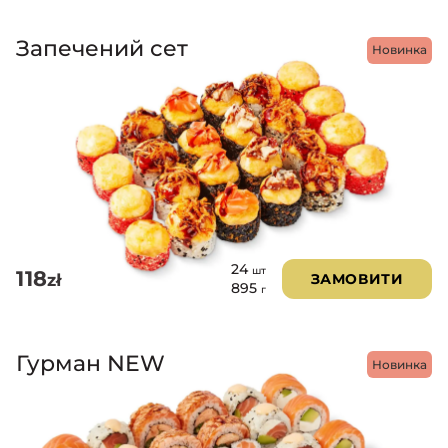
Запечений сет
Новинка
24
шт
118
zł
ЗАМОВИТИ
895
г
Гурман NEW
Новинка