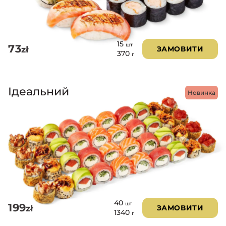
15
шт
73
zł
ЗАМОВИТИ
370
г
Ідеальний
Новинка
40
шт
199
zł
ЗАМОВИТИ
1340
г