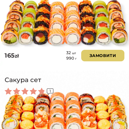
32
шт
165
zł
ЗАМОВИТИ
990
г
Сакура сет
1
Оцінено
в
5.00
з 5