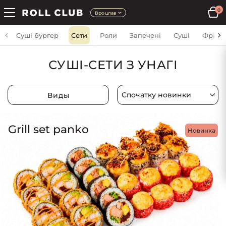
0
Вроцлав
Суші бургер
Сети
Роли
Запечені
Суші
Фрі
СУШІ-СЕТИ З УНАГІ
Виды
Grill set panko
Новинка