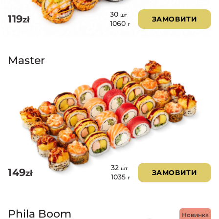
30
шт
119
zł
ЗАМОВИТИ
1060
г
Master
32
шт
149
zł
ЗАМОВИТИ
1035
г
Phila Boom
Новинка