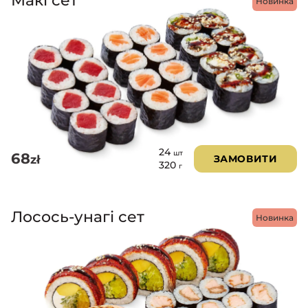
Новинка
24
шт
68
zł
ЗАМОВИТИ
320
г
Лосось-унагі сет
Новинка