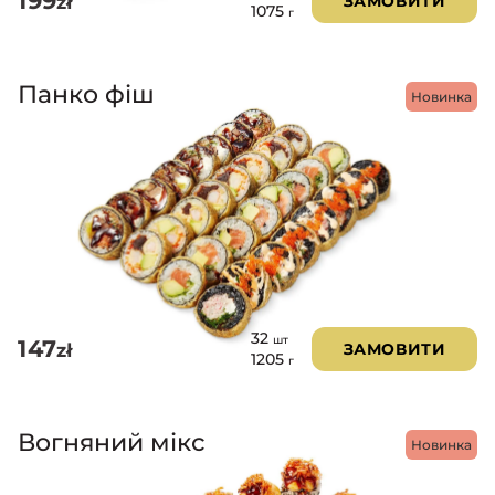
199
zł
ЗАМОВИТИ
1075
г
Панко фіш
Новинка
32
шт
147
zł
ЗАМОВИТИ
1205
г
Вогняний мікс
Новинка