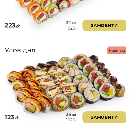
32
шт
223
zł
ЗАМОВИТИ
1020
г
Улов дня
Новинка
36
шт
123
zł
ЗАМОВИТИ
1020
г