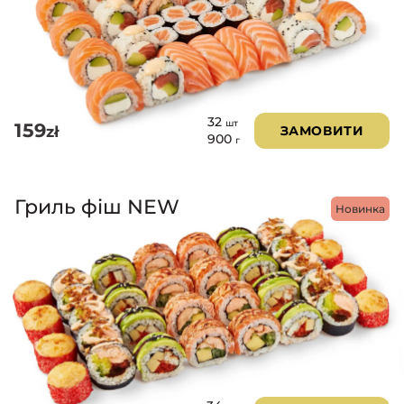
32
шт
159
zł
ЗАМОВИТИ
900
г
Гриль фіш NEW
Новинка