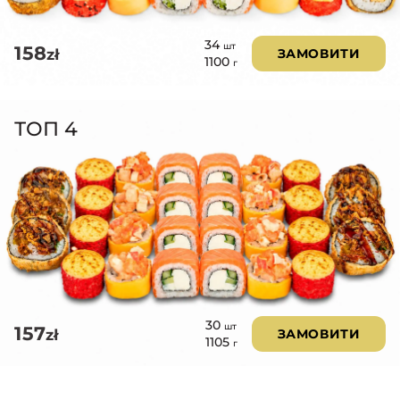
34
шт
158
zł
ЗАМОВИТИ
1100
г
ТОП 4
30
шт
157
zł
ЗАМОВИТИ
1105
г