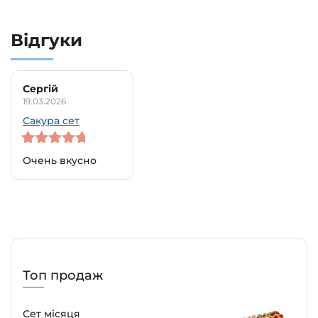
Відгуки
Сергій
19.03.2026
Сакура сет
5
out of 5
Очень вкусно
Топ продаж
Сет місяця