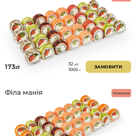
32
шт
173
zł
ЗАМОВИТИ
1000
г
Філа манія
Новинка