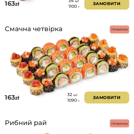
34
шт
163
zł
ЗАМОВИТИ
1100
г
Смачна четвірка
Новинка
32
шт
163
zł
ЗАМОВИТИ
1090
г
Рибний рай
Новинка