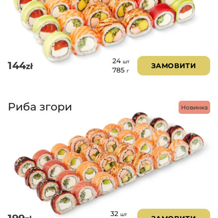
24
шт
144
zł
ЗАМОВИТИ
785
г
Риба згори
Новинка
32
шт