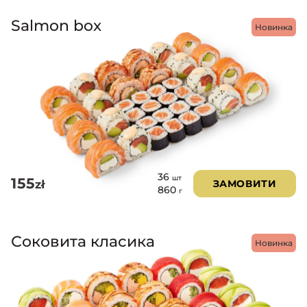
Salmon box
Новинка
36
шт
155
zł
ЗАМОВИТИ
860
г
Соковита класика
Новинка