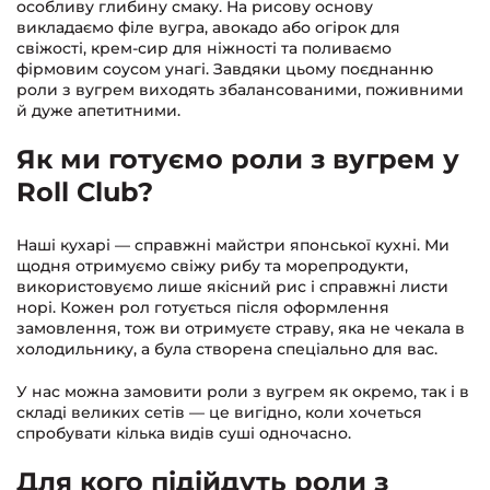
особливу глибину смаку. На рисову основу
викладаємо філе вугра, авокадо або огірок для
свіжості, крем-сир для ніжності та поливаємо
фірмовим соусом унагі. Завдяки цьому поєднанню
роли з вугрем виходять збалансованими, поживними
й дуже апетитними.
Як ми готуємо роли з вугрем у
Roll Club?
Наші кухарі — справжні майстри японської кухні. Ми
щодня отримуємо свіжу рибу та морепродукти,
використовуємо лише якісний рис і справжні листи
норі. Кожен рол готується після оформлення
замовлення, тож ви отримуєте страву, яка не чекала в
холодильнику, а була створена спеціально для вас.
У нас можна замовити роли з вугрем як окремо, так і в
складі великих сетів — це вигідно, коли хочеться
спробувати кілька видів суші одночасно.
Для кого підійдуть роли з