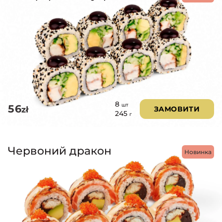
8
шт
56
zł
ЗАМОВИТИ
245
г
Червоний дракон
Новинка