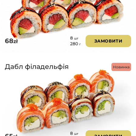
8
шт
68
zł
ЗАМОВИТИ
280
г
Дабл філадельфія
Новинка
8
шт