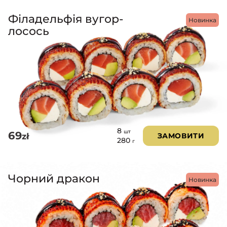
Філадельфія вугор-
Новинка
лосось
8
шт
69
zł
ЗАМОВИТИ
280
г
Чорний дракон
Новинка