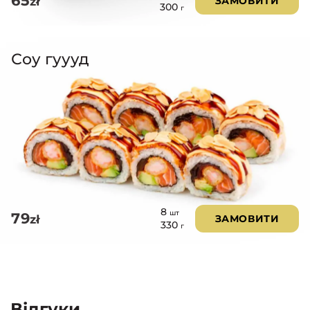
65
zł
ЗАМОВИТИ
300
г
Соу гуууд
8
шт
79
zł
ЗАМОВИТИ
330
г
Відгуки