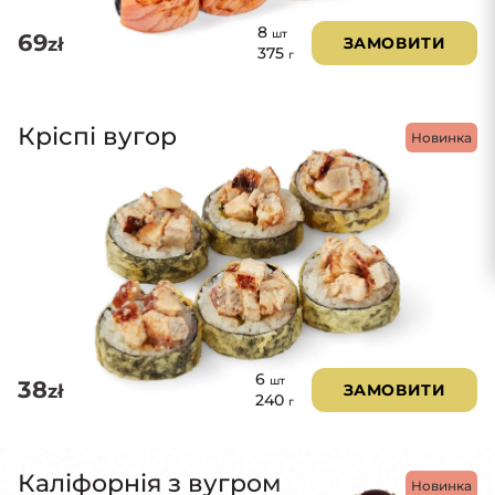
8
шт
69
zł
ЗАМОВИТИ
375
г
Кріспі вугор
Новинка
6
шт
38
zł
ЗАМОВИТИ
240
г
Каліфорнія з вугром
Новинка