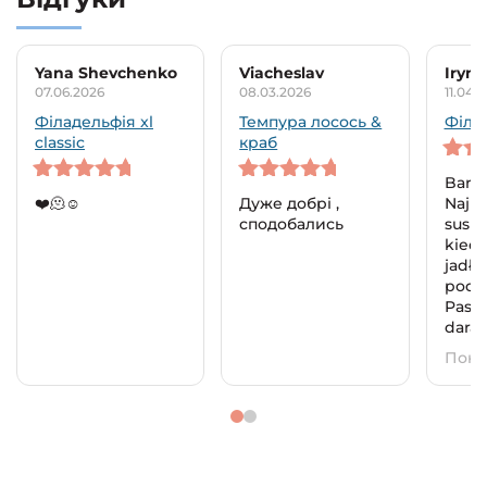
Yana Shevchenko
Viacheslav
Iryna
07.06.2026
08.03.2026
11.04.
Філадельфія xl
Темпура лосось &
Філа
classic
краб
5
out 
Bardz
5
out of 5
5
out of 5
❤️🫠☺️
Дуже добрі ,
Najpy
сподобались
sushi
kied
jadła
podz
Paszy
daradz
Пока