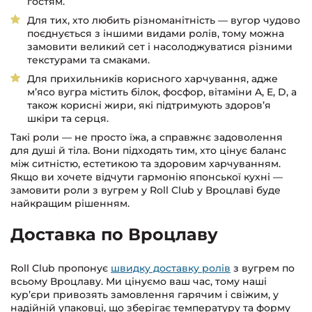
гостям.
Для тих, хто любить різноманітність — вугор чудово
поєднується з іншими видами ролів, тому можна
замовити великий сет і насолоджуватися різними
текстурами та смаками.
Для прихильників корисного харчування, адже
м’ясо вугра містить білок, фосфор, вітаміни A, E, D, а
також корисні жири, які підтримують здоров’я
шкіри та серця.
Такі роли — не просто їжа, а справжнє задоволення
для душі й тіла. Вони підходять тим, хто цінує баланс
між ситністю, естетикою та здоровим харчуванням.
Якщо ви хочете відчути гармонію японської кухні —
замовити роли з вугрем у Roll Club у Вроцлаві буде
найкращим рішенням.
Доставка по Вроцлаву
Roll Club пропонує
швидку доставку ролів
з вугрем по
всьому Вроцлаву. Ми цінуємо ваш час, тому наші
кур’єри привозять замовлення гарячим і свіжим, у
надійній упаковці, що зберігає температуру та форму