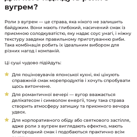
вугрем?
Роли з вугрем — це страва, яка нікого не залишить
байдужим. Вони мають глибокий, насичений смак із
приємною солодкуватістю, яку надає соус унагі, і ніжну
текстуру завдяки правильному приготуванню риби.
Така комбінація робить їх ідеальним вибором для
різних нагод і компаній.
Ці суші чудово підійдуть:
Для поціновувачів японської кухні, які цінують
справжній смак морепродуктів і хочуть спробувати
щось витончене.
Для романтичної вечері — вугор вважається
делікатесом і символом енергії, тому така страва
створить атмосферу затишку та приємного вечора
удвох.
Для корпоративного обіду або святкового застілля,
адже роли з вугрем виглядають ефектно, мають
благородний смак і подобаються практично всім