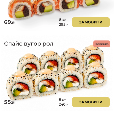
8
шт
69
zł
ЗАМОВИТИ
295
г
Спайс вугор рол
Новинка
8
шт
55
zł
ЗАМОВИТИ
240
г