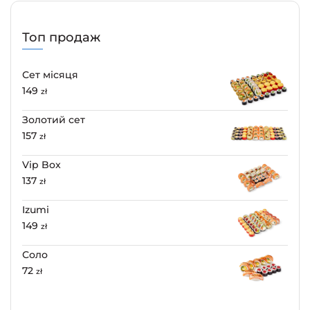
Топ продаж
Сет місяця
149
zł
Золотий сет
157
zł
Vip Box
137
zł
Izumi
149
zł
Соло
72
zł