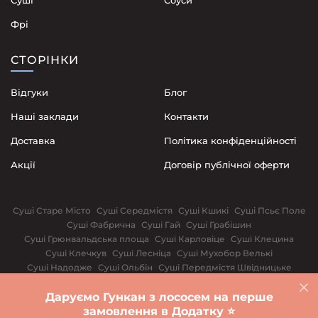
Фрі
СТОРІНКИ
Відгуки
Блог
Наші заклади
Контакти
Доставка
Політика конфіденційності
Акції
Договір публічної оферти
Суші Старе Місто
Суші Середмістя
Суші Кшикі
Суші Псьє Поле
Суші Фабрична
Суші Гай
Суші Грабішин
Суші Грюнвальдська площа
Суші Карловіце
Суші Клецина
Суші Клечкув
Суші Лесніца
Суші Мухобор Велькі
Суші Надодже
Суші Ольбін
Суші Передмістя Швідницьке
Суші Поповице
Суші Сілезькі повстанці
Суші Щепін
Даруємо Гункан з лососем на перше
Варшава
Біла Церква
Вінниця
Дніпро
Івано-Франківськ
замовлення в Додатку ⭐️
Суші Київ
Львів
Одеса
Рівне
Харків