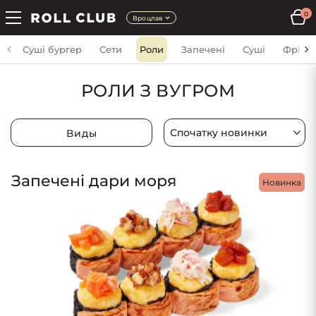
0
Вроцлав
Суші бургер
Сети
Роли
Запечені
Суші
Фрі
РОЛИ З ВУГРОМ
Виды
Запечені дари моря
Новинка