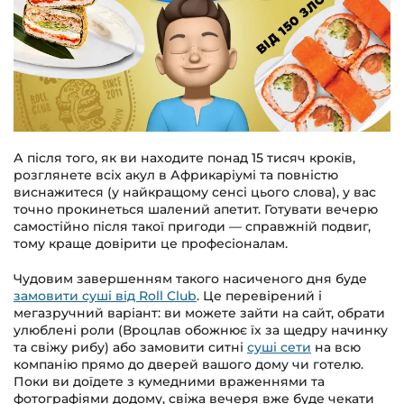
А після того, як ви находите понад 15 тисяч кроків,
розглянете всіх акул в Африкаріумі та повністю
виснажитеся (у найкращому сенсі цього слова), у вас
точно прокинеться шалений апетит. Готувати вечерю
самостійно після такої пригоди — справжній подвиг,
тому краще довірити це професіоналам.
Чудовим завершенням такого насиченого дня буде
замовити суші від Roll Club
. Це перевірений і
мегазручний варіант: ви можете зайти на сайт, обрати
улюблені роли (Вроцлав обожнює їх за щедру начинку
та свіжу рибу) або замовити ситні
суші сети
на всю
компанію прямо до дверей вашого дому чи готелю.
Поки ви доїдете з кумедними враженнями та
фотографіями додому, свіжа вечеря вже буде чекати