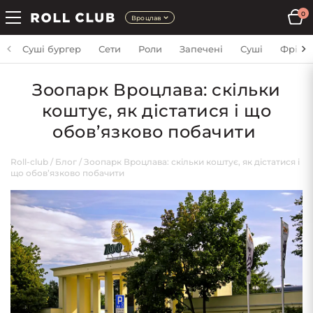
0
Вроцлав
Суші бургер
Сети
Роли
Запечені
Суші
Фрі
Зоопарк Вроцлава: скільки
коштує, як дістатися і що
обов’язково побачити
Roll-club
/
Блог
/
Зоопарк Вроцлава: скільки коштує, як дістатися і
що обов’язково побачити