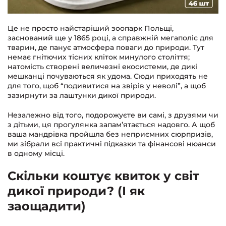
Це не просто найстаріший зоопарк Польщі,
заснований ще у 1865 році, а справжній мегаполіс для
тварин, де панує атмосфера поваги до природи. Тут
немає гнітючих тісних кліток минулого століття;
натомість створені величезні екосистеми, де дикі
мешканці почуваються як удома. Сюди приходять не
для того, щоб “подивитися на звірів у неволі”, а щоб
зазирнути за лаштунки дикої природи.
Незалежно від того, подорожуєте ви самі, з друзями чи
з дітьми, ця прогулянка запам’ятається надовго. А щоб
ваша мандрівка пройшла без неприємних сюрпризів,
ми зібрали всі практичні підказки та фінансові нюанси
в одному місці.
Скільки коштує квиток у світ
дикої природи? (І як
заощадити)