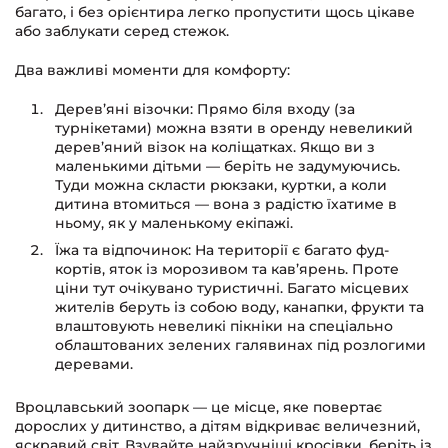
багато, і без орієнтира легко пропустити щось цікаве
або заблукати серед стежок.
Два важливі моменти для комфорту:
Дерев’яні візочки: Прямо біля входу (за
турнікетами) можна взяти в оренду невеликий
дерев’яний візок на коліщатках. Якщо ви з
маленькими дітьми — беріть не задумуючись.
Туди можна скласти рюкзаки, куртки, а коли
дитина втомиться — вона з радістю їхатиме в
ньому, як у маленькому екіпажі.
Їжа та відпочинок: На території є багато фуд-
кортів, яток із морозивом та кав’ярень. Проте
ціни тут очікувано туристичні. Багато місцевих
жителів беруть із собою воду, канапки, фрукти та
влаштовують невеликі пікніки на спеціально
облаштованих зелених галявинах під розлогими
деревами.
Вроцлавський зоопарк — це місце, яке повертає
дорослих у дитинство, а дітям відкриває величезний,
яскравий світ. Взувайте найзручніші кросівки, беріть із