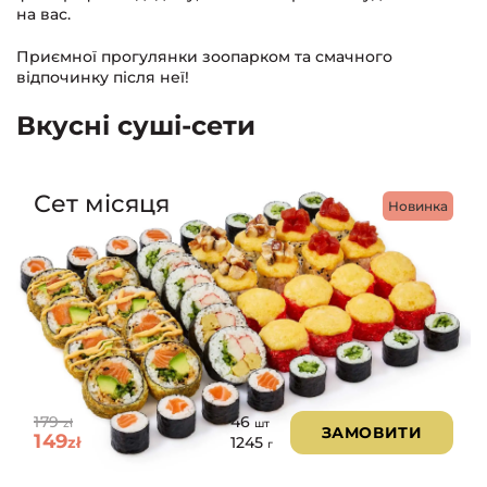
на вас.
Приємної прогулянки зоопарком та смачного
відпочинку після неї!
Вкусні суші-сети
Сет місяця
Новинка
179
46
zł
шт
ЗАМОВИТИ
149
zł
1245
г