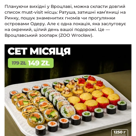
Плануючи вихідні у Вроцлаві, можна скласти довгий
список must-visit місць: Ратуша, затишні кам’яниці на
Ринку, пошук знаменитих гномів чи прогулянки
островами Одеру. Але є одна локація, яка заслуговує
на окремий, цілий день вашої подорожі. Це —
Вроцлавський зоопарк (ZOO Wrocław).