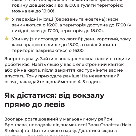
годину довше: каси до 18:00, а гуляти територією
можна аж до 19:00!
У перехідні місяці (березень та жовтень): каси
зачиняються о 16:00, а територія доступна до 17:00 (у
вихідні каси до 17:00, територія до 18:00).
Узимку (з листопада по лютий): день короткий, тому
каси працюють лише до 15:00, а павільйони та
територія закриваються о 16:00.
Зверніть увагу: Зайти в зоопарк можна тільки в години
роботи кас. Навіть якщо у вас є електронний квиток
або річна карта, після закриття кас турнікети вас не
впустять. Тому приходьте раніше! На неквапливий
огляд закладайте щонайменше 4–5 годин.
Як дістатися: від вокзалу
прямо до левів
Зоопарк розташований у мальовничому районі
Вроцлава, неподалік від знаменитої Зали Століття (Hala
Stulecia) та Щитницького парку. Дістатися сюди з