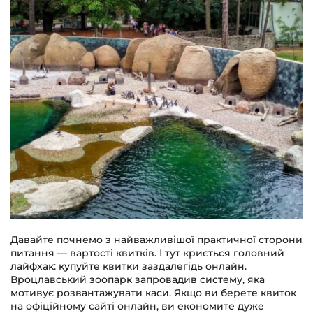
Давайте почнемо з найважливішої практичної сторони
питання — вартості квитків. І тут криється головний
лайфхак: купуйте квитки заздалегідь онлайн.
Вроцлавський зоопарк запровадив систему, яка
мотивує розвантажувати каси. Якщо ви берете квиток
на офіційному сайті онлайн, ви економите дуже