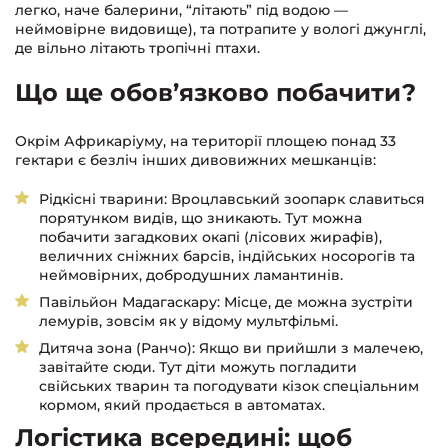
легко, наче балерини, “літають” під водою —
неймовірне видовище), та потрапите у вологі джунглі,
де вільно літають тропічні птахи.
Що ще обов’язково побачити?
Окрім Африкаріуму, на території площею понад 33
гектари є безліч інших дивовижних мешканців:
Рідкісні тварини: Вроцлавський зоопарк славиться
порятунком видів, що зникають. Тут можна
побачити загадкових окапі (лісових жирафів),
величних сніжних барсів, індійських носорогів та
неймовірних, добродушних ламантинів.
Павільйон Мадагаскару: Місце, де можна зустріти
лемурів, зовсім як у відому мультфільмі.
Дитяча зона (Ранчо): Якщо ви прийшли з малечею,
завітайте сюди. Тут діти можуть погладити
свійських тварин та погодувати кізок спеціальним
кормом, який продається в автоматах.
Логістика всередині: щоб