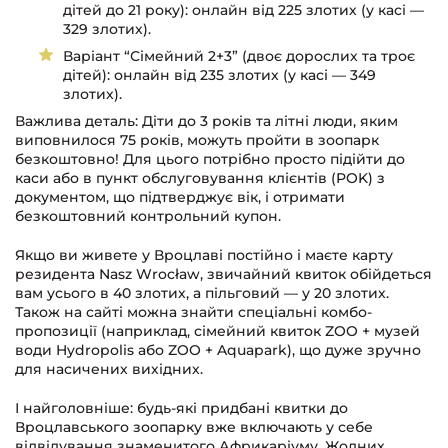
дітей до 21 року): онлайн від 225 злотих (у касі —
329 злотих).
Варіант “Сімейний 2+3” (двоє дорослих та троє
дітей): онлайн від 235 злотих (у касі — 349
злотих).
Важлива деталь: Діти до 3 років та літні люди, яким
виповнилося 75 років, можуть пройти в зоопарк
безкоштовно! Для цього потрібно просто підійти до
каси або в пункт обслуговування клієнтів (POK) з
документом, що підтверджує вік, і отримати
безкоштовний контрольний купон.
Якщо ви живете у Вроцлаві постійно і маєте карту
резидента Nasz Wrocław, звичайний квиток обійдеться
вам усього в 40 злотих, а пільговий — у 20 злотих.
Також на сайті можна знайти спеціальні комбо-
пропозиції (наприклад, сімейний квиток ZOO + музей
води Hydropolis або ZOO + Aquapark), що дуже зручно
для насичених вихідних.
І найголовніше: будь-які придбані квитки до
Вроцлавського зоопарку вже включають у себе
відвідування знаменитого Африкаріуму. Жодних