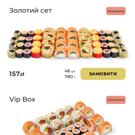
Золотий сет
Новинка
48
шт
157
zł
ЗАМОВИТИ
1180
г
Vip Box
Новинка