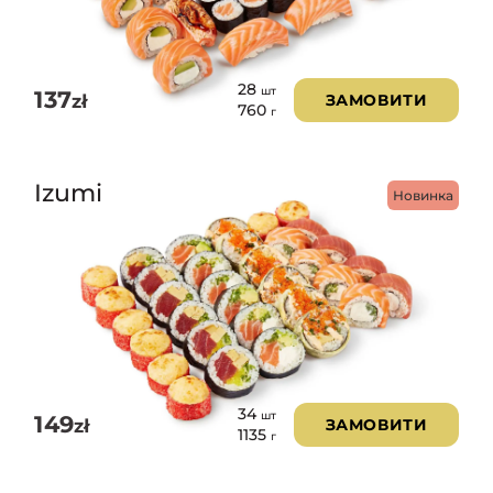
28
шт
137
zł
ЗАМОВИТИ
760
г
Izumi
Новинка
34
шт
149
zł
ЗАМОВИТИ
1135
г