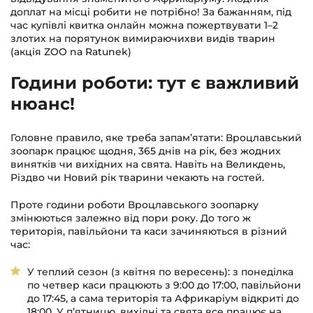
доплат на місці робити не потрібно! За бажанням, під
час купівлі квитка онлайн можна пожертвувати 1–2
злотих на порятунок вимираючихви видів тварин
(акція ZOO na Ratunek)
Години роботи: тут є важливий
нюанс!
Головне правило, яке треба запам’ятати: Вроцлавський
зоопарк працює щодня, 365 днів на рік, без жодних
винятків чи вихідних на свята. Навіть на Великдень,
Різдво чи Новий рік тварини чекають на гостей.
Проте години роботи Вроцлавського зоопарку
змінюються залежно від пори року. До того ж
територія, павільйони та каси зачиняються в різний
час:
У теплий сезон (з квітня по вересень): з понеділка
по четвер каси працюють з 9:00 до 17:00, павільйони
до 17:45, а сама територія та Африкаріум відкриті до
18:00. У п’ятницю, вихідні та свята все працює на