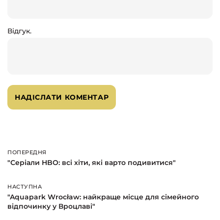
Відгук.
ПОПЕРЕДНЯ
Попередня
"Серіали HBO: всі хіти, які варто подивитися"
НАСТУПНА
Наступна
"Aquapark Wrocław: найкраще місце для сімейного
відпочинку у Вроцлаві"