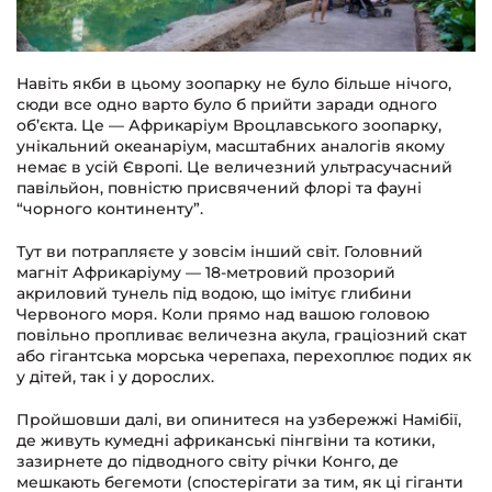
Навіть якби в цьому зоопарку не було більше нічого,
сюди все одно варто було б прийти заради одного
об’єкта. Це — Африкаріум Вроцлавського зоопарку,
унікальний океанаріум, масштабних аналогів якому
немає в усій Європі. Це величезний ультрасучасний
павільйон, повністю присвячений флорі та фауні
“чорного континенту”.
Тут ви потрапляєте у зовсім інший світ. Головний
магніт Африкаріуму — 18-метровий прозорий
акриловий тунель під водою, що імітує глибини
Червоного моря. Коли прямо над вашою головою
повільно пропливає величезна акула, граціозний скат
або гігантська морська черепаха, перехоплює подих як
у дітей, так і у дорослих.
Пройшовши далі, ви опинитеся на узбережжі Намібії,
де живуть кумедні африканські пінгвіни та котики,
зазирнете до підводного світу річки Конго, де
мешкають бегемоти (спостерігати за тим, як ці гіганти