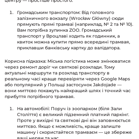
центру — простіше простого.
Громадським транспортом: Від головного
залізничного вокзалу (Wrocław Główny) сюди
прямують прямі трамваї (наприклад, № 2 та № 10).
Вам потрібна зупинка ZOO. Громадський
транспорт у Вроцлаві ходить як годинник, а
квиток можна купити прямо всередині трамвая,
приклавши банківську картку до валідатора.
Корисна підказка: Міська логістика може змінюватися
через ремонт доріг чи святкові розклади. Тому
актуальні маршрути та розклад транспорту в
реальному часі краще перевіряти через Google Maps
або популярний у Польщі застосунок Jakdojade —
вони миттєво покажуть найкращий шлях і точний час
прибуття потрібного трамвая.
На автомобілі: Поруч із зоопарком (біля Зали
Століття) є великий підземний платний паркінг.
Проте у вихідні та святкові дні він заповнюється
миттєво. Якщо є можливість, краще залиште
машину і скористайтеся трамваєм — це збереже
ваші нерви та час.