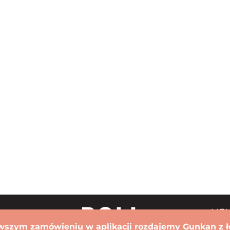
ME
wszym zamówieniu w aplikacji rozdajemy Gunkan z ł