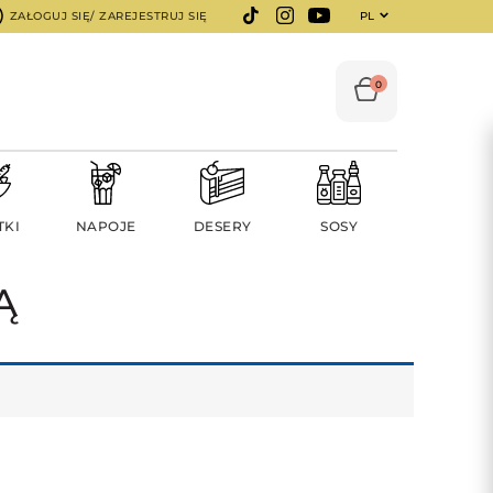
ZAŁOGUJ SIĘ/ ZAREJESTRUJ SIĘ
PL
0
TKI
NAPOJE
DESERY
SOSY
Ą