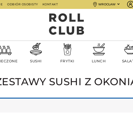
JE
ODBIÓR OSOBISTY
KONTAKT
WROCŁAW
IECZONE
SUSHI
FRYTKI
LUNCH
SALA
ZESTAWY SUSHI Z OKONI