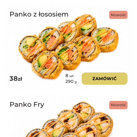
Panko z łososiem
Nowość
8
szt
38
zł
ZAMÓWIĆ
290
g
Panko Fry
Nowość