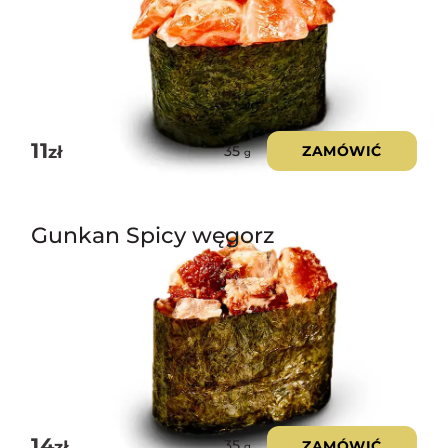
11
zł
ZAMÓWIĆ
35
g
Gunkan Spicy węgorz
14
zł
ZAMÓWIĆ
35
g