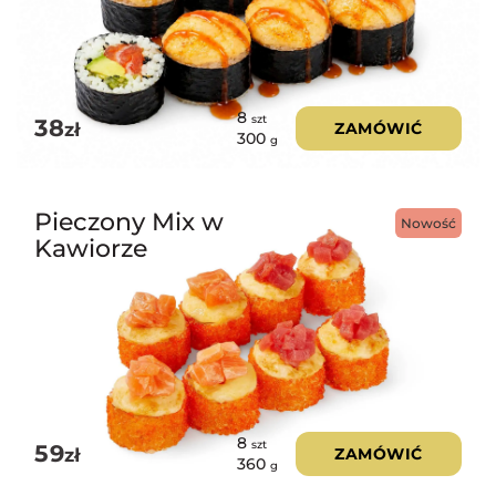
8
szt
38
zł
ZAMÓWIĆ
300
g
Pieczony Mix w
Nowość
Kawiorze
8
szt
59
zł
ZAMÓWIĆ
360
g