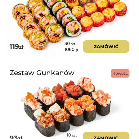
30
szt
119
zł
ZAMÓWIĆ
1060
g
Zestaw Gunkanów
Nowość
10
szt
93
zł
ZAMÓWIĆ