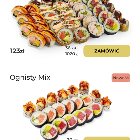
36
szt
123
zł
ZAMÓWIĆ
1020
g
Ognisty Mix
Nowość
20