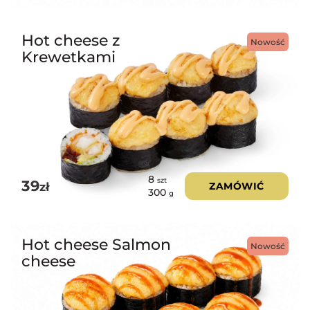
Hot cheese z
Nowość
Krewetkami
8
szt
39
zł
ZAMÓWIĆ
300
g
Hot cheese Salmon
Nowość
cheese