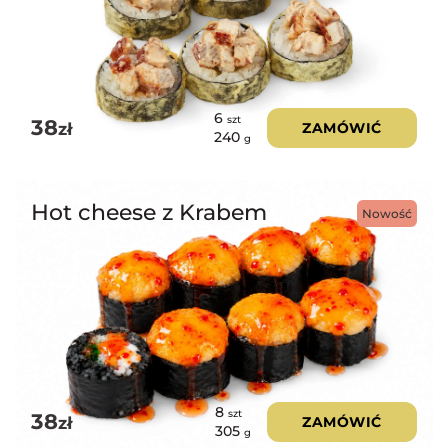
6
szt
38
zł
ZAMÓWIĆ
240
g
Hot cheese z Krabem
Nowość
8
szt
38
zł
ZAMÓWIĆ
305
g