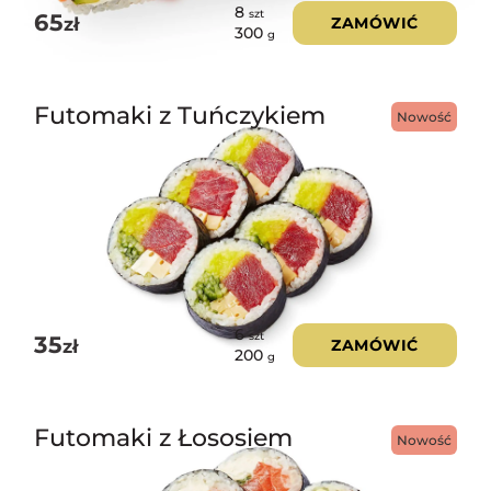
8
szt
65
zł
ZAMÓWIĆ
300
g
Futomaki z Tuńczykiem
Nowość
6
szt
35
zł
ZAMÓWIĆ
200
g
Futomaki z Łososiem
Nowość