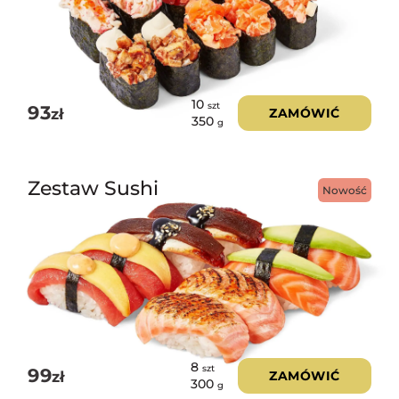
10
szt
93
zł
ZAMÓWIĆ
350
g
Zestaw Sushi
Nowość
8
szt
99
zł
ZAMÓWIĆ
300
g