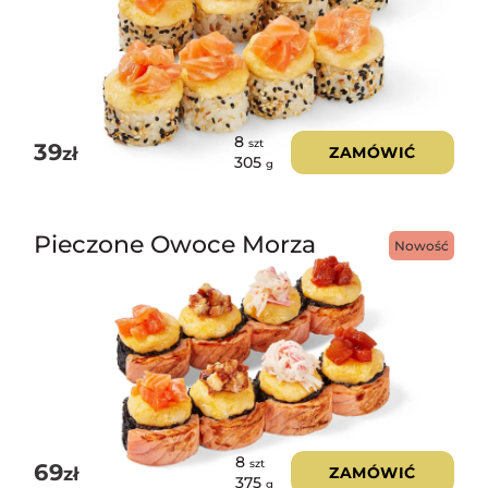
8
szt
39
zł
ZAMÓWIĆ
305
g
Pieczone Owoce Morza
Nowość
8
szt
69
zł
ZAMÓWIĆ
375
g