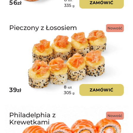
szt
56
zł
ZAMÓWIĆ
335
g
Pieczony z Łososiem
Nowość
8
szt
39
zł
ZAMÓWIĆ
305
g
Philadelphia z
Nowość
Krewetkami