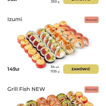
350
g
Izumi
Nowość
34
szt
149
zł
ZAMÓWIĆ
1135
g
Grill Fish NEW
Nowość