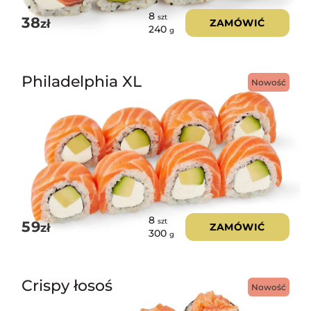
8
szt
38
zł
ZAMÓWIĆ
240
g
Philadelphia XL
Nowość
8
szt
59
zł
ZAMÓWIĆ
300
g
Crispy łosoś
Nowość