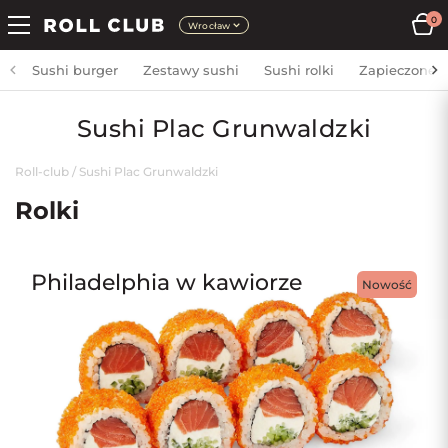
0
Wrocław
Sushi burger
Zestawy sushi
Sushi rolki
Zapieczone
Sushi Plac Grunwaldzki
Roll-club
/
Sushi Plac Grunwaldzki
Rolki
Philadelphia w kawiorze
Nowość