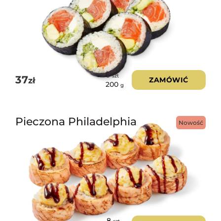
6
szt
37
zł
ZAMÓWIĆ
200
g
Pieczona Philadelphia
Nowość
8