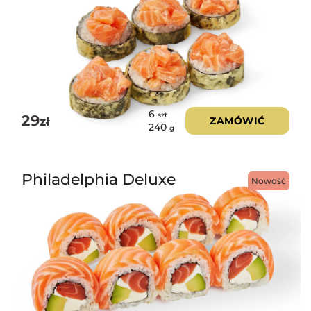
6
szt
29
zł
ZAMÓWIĆ
240
g
Philadelphia Deluxe
Nowość