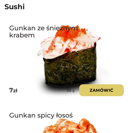
Sushi
Gunkan ze śnieżnym
krabem
7
zł
ZAMÓWIĆ
35
g
Gunkan spicy łosoś