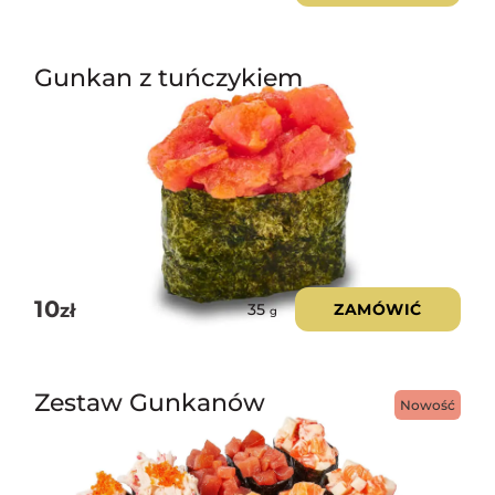
Gunkan z tuńczykiem
10
zł
ZAMÓWIĆ
35
g
Zestaw Gunkanów
Nowość