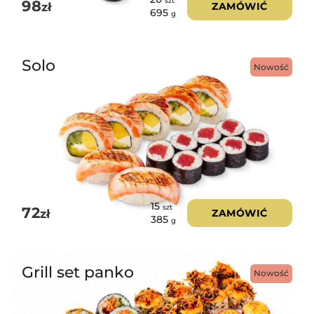
szt
98
zł
ZAMÓWIĆ
695
g
Solo
Nowość
15
szt
72
zł
ZAMÓWIĆ
385
g
Grill set panko
Nowość