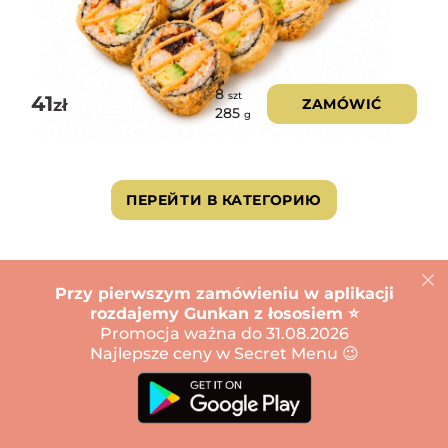
8
szt
41
zł
ZAMÓWIĆ
285
g
ПЕРЕЙТИ В КАТЕГОРИЮ
Salatki
Przy pierwszym zamówieniu w aplikacji
rozdajemy Gunkan z łososiem ⭐️
Promocja ważna do 31.08.2026
Najlepsze ceny w Secret Menu 😉
Sałatka chuka