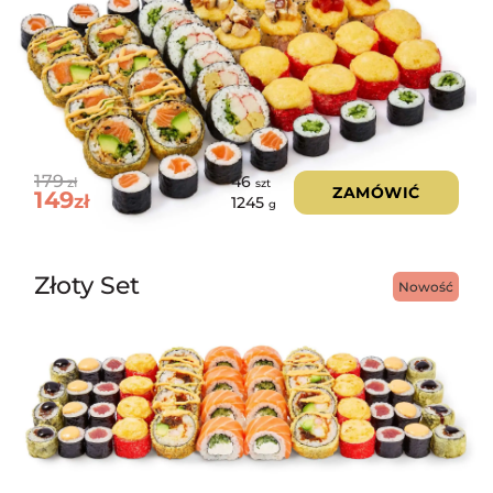
179
46
zł
szt
ZAMÓWIĆ
149
zł
1245
g
Złoty Set
Nowość