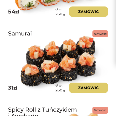
8
szt
54
zł
ZAMÓWIĆ
260
g
Samurai
Nowość
8
szt
31
zł
ZAMÓWIĆ
260
g
Spicy Roll z Tuńczykiem
Nowość
i Awokado