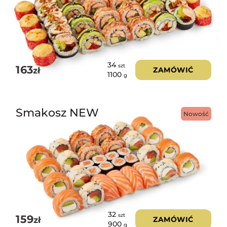
34
szt
163
zł
ZAMÓWIĆ
1100
g
Smakosz NEW
Nowość
32
szt
159
zł
ZAMÓWIĆ
900
g