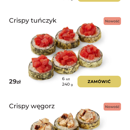
Crispy tuńczyk
Nowość
6
szt
29
zł
ZAMÓWIĆ
240
g
Crispy węgorz
Nowość