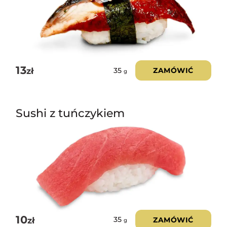
13
zł
ZAMÓWIĆ
35
g
Sushi z tuńczykiem
10
zł
ZAMÓWIĆ
35
g