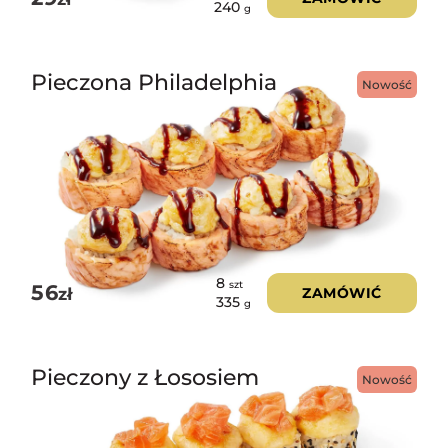
240
g
Pieczona Philadelphia
Nowość
8
szt
56
zł
ZAMÓWIĆ
335
g
Pieczony z Łososiem
Nowość