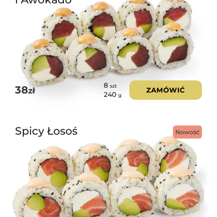
8
szt
38
zł
ZAMÓWIĆ
240
g
Spicy Łosoś
Nowość