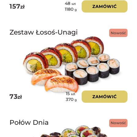
48
szt
157
zł
ZAMÓWIĆ
1180
g
Zestaw Łosoś-Unagi
Nowość
15
szt
73
zł
ZAMÓWIĆ
370
g
Połów Dnia
Nowość