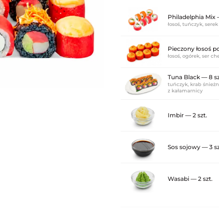
Philadelphia Mix 
łosoś, tuńczyk, serek
Pieczony łosoś p
łosoś, ogórek, ser c
Tuna Black — 8 sz
tuńczyk, krab śnieżn
z kałamarnicy
Imbir — 2 szt.
Sos sojowy — 3 sz
Wasabi — 2 szt.