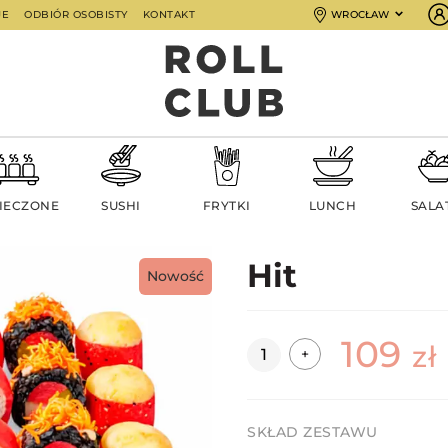
JE
ODBIÓR OSOBISTY
KONTAKT
WROCŁAW
IECZONE
SUSHI
FRYTKI
LUNCH
SALA
Hit
Nowość
109
Ilość
zł
+
SKŁAD ZESTAWU