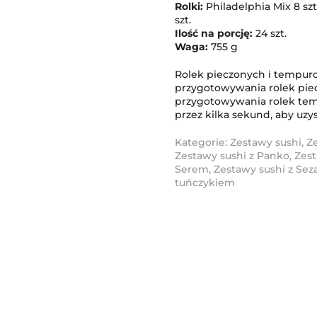
Rolki:
Philadelphia Mix 8 szt
szt.
Ilość na porcję:
24 szt.
Waga:
755 g
Rolek pieczonych i tempuro
przygotowywania rolek piec
przygotowywania rolek tem
przez kilka sekund, aby uzy
Kategorie:
Zestawy sushi
,
Z
Zestawy sushi z Panko
,
Zest
Serem
,
Zestawy sushi z S
tuńczykiem