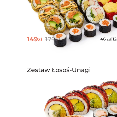
149
179
zł
zł
46
|
1
szt
Zestaw Łosoś-Unagi