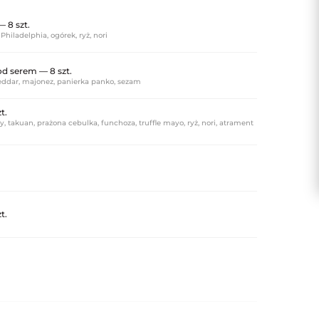
— 8 szt.
 Philadelphia, ogórek, ryż, nori
od serem — 8 szt.
heddar, majonez, panierka panko, sezam
t.
y, takuan, prażona cebulka, funchoza, truffle mayo, ryż, nori, atrament
t.