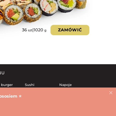
36
|
1020
ZAMÓWIĆ
szt
g
NU
 burger
Sushi
Napoje
awy sushi
Frytki
Desery
ososiem ⭐️
 rolki
Lunch
Sosy
eczone
Salatki