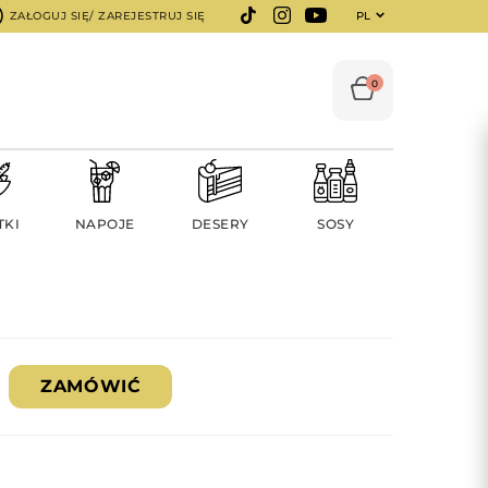
ZAŁOGUJ SIĘ/ ZAREJESTRUJ SIĘ
PL
0
TKI
NAPOJE
DESERY
SOSY
ZAMÓWIĆ