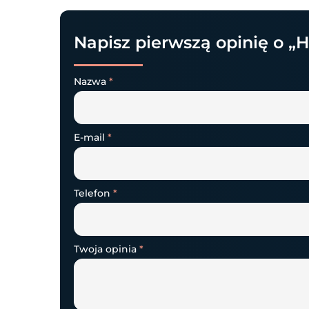
Napisz pierwszą opinię o „H
Nazwa
*
E-mail
*
Telefon
*
Twoja opinia
*