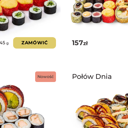
157
zł
245
ZAMÓWIĆ
g
Połów Dnia
Nowość