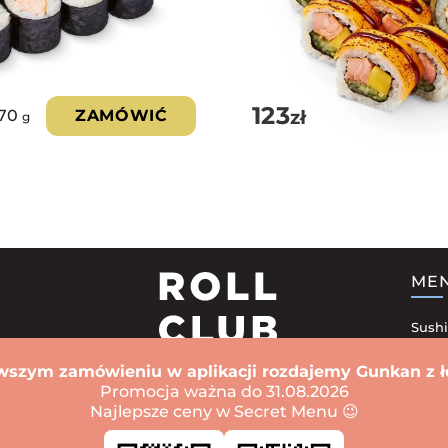
123
zł
70
ZAMÓWIĆ
g
ME
Sushi
Zest
wszym zamówieniu w aplikacji rozdajemy Gunkan z ł
Sushi
Promocja ważna do 31.08.2026
Najlepsze ceny w Secret Menu 😉
Zapi