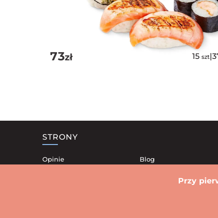
73
zł
15
|
3
szt
STRONY
Opinie
Blog
Nasze lokale
Kontakt
Przy pier
Dostawa
Polityka Prywatności
Promocje
Regulamin