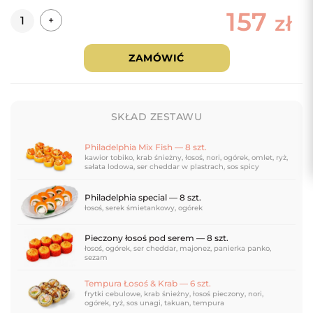
157
Ilość
zł
+
ZAMÓWIĆ
SKŁAD ZESTAWU
Philadelphia Mix Fish — 8 szt.
kawior tobiko, krab śnieżny, łosoś, nori, ogórek, omlet, ryż,
sałata lodowa, ser cheddar w plastrach, sos spicy
Philadelphia special — 8 szt.
łosoś, serek śmietankowy, ogórek
Pieczony łosoś pod serem — 8 szt.
łosoś, ogórek, ser cheddar, majonez, panierka panko,
sezam
Tempura Łosoś & Krab — 6 szt.
frytki cebulowe, krab śnieżny, łosoś pieczony, nori,
ogórek, ryż, sos unagi, takuan, tempura