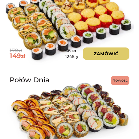
179
46
zł
szt
ZAMÓWIĆ
149
zł
1245
g
Połów Dnia
Nowość