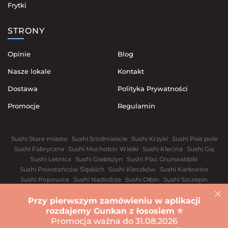
Frytki
STRONY
Opinie
Blog
Nasze lokale
Kontakt
Dostawa
Polityka Prywatności
Promocje
Regulamin
Sushi Stare miasto
Sushi Sródmieście
Sushi Krzyki
Sushi Psie pole
Sushi Fabryczna
Sushi Muchobór Wielki
Sushi Klecina
Sushi Gaj
Sushi Leśnica
Sushi Grabiszyn
Sushi Plac Grunwaldzki
Sushi Powstańców Śląskich
Sushi Kleczków
Sushi Karłowice
Sushi Popowice
Sushi Nadodrze
Sushi Ołbin
Sushi Szczepin
Sushi Przedmieście Świdnickie
Przy pierwszym zamówieniu w aplikacji
Warszawa
Biała Cerkiew
Winnica
Dniepr
Iwano-Frankiwsk
rozdajemy Gunkan z łososiem ⭐️
Sushi Kijów
Lwów
Odessa
Rivnе
Charków
Promocja ważna do 31.08.2026