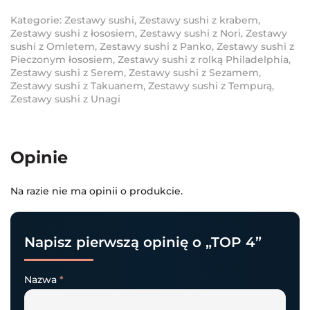
Kategorie:
Zestawy sushi
,
Zestawy sushi z krabem
,
Zestawy sushi z łososiem
,
Zestawy sushi z Nori
,
Zestawy
sushi z Omletem
,
Zestawy sushi z Panko
,
Zestawy sushi z
Pieczonym łososiem
,
Zestawy sushi z rolką Philadelphia
,
Zestawy sushi z Serem
,
Zestawy sushi z Sezamem
,
Zestawy sushi z Takuanem
,
Zestawy sushi z Tempurą
,
Zestawy sushi z Unagi
Opinie
Na razie nie ma opinii o produkcie.
Napisz pierwszą opinię o „TOP 4”
Nazwa
*