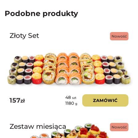
Podobne produkty
Złoty Set
Nowość
48
szt
157
zł
ZAMÓWIĆ
1180
g
Zestaw miesiąca
Nowość