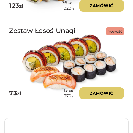
36
szt
123
zł
ZAMÓWIĆ
1020
g
Zestaw Łosoś-Unagi
Nowość
15
szt
73
zł
ZAMÓWIĆ
370
g