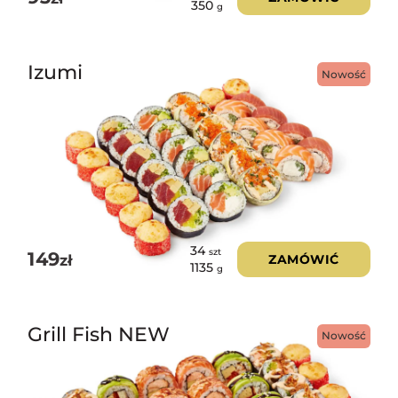
350
g
Izumi
Nowość
34
szt
149
zł
ZAMÓWIĆ
1135
g
Grill Fish NEW
Nowość