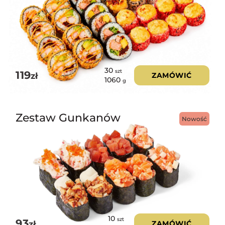
30
szt
119
zł
ZAMÓWIĆ
1060
g
Zestaw Gunkanów
Nowość
10
szt
93
zł
ZAMÓWIĆ