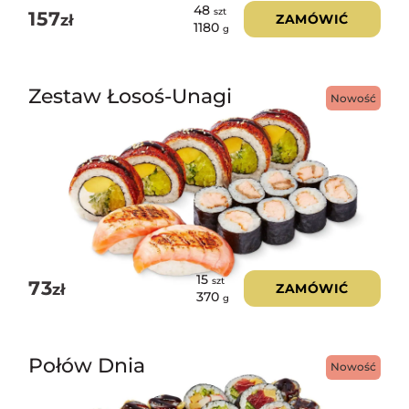
48
szt
157
zł
ZAMÓWIĆ
1180
g
Zestaw Łosoś-Unagi
Nowość
15
szt
73
zł
ZAMÓWIĆ
370
g
Połów Dnia
Nowość