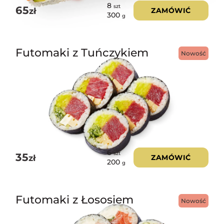
8
szt
65
zł
ZAMÓWIĆ
300
g
Futomaki z Tuńczykiem
Nowość
6
szt
35
zł
ZAMÓWIĆ
200
g
Futomaki z Łososiem
Nowość