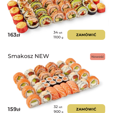
34
szt
163
zł
ZAMÓWIĆ
1100
g
Smakosz NEW
Nowość
32
szt
159
zł
ZAMÓWIĆ
900
g