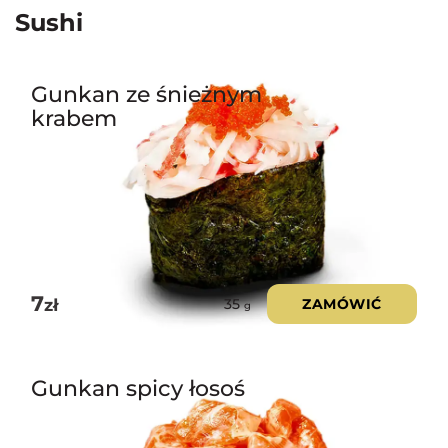
Sushi
Gunkan ze śnieżnym
krabem
7
zł
ZAMÓWIĆ
35
g
Gunkan spicy łosoś