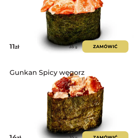
11
zł
ZAMÓWIĆ
35
g
Gunkan Spicy węgorz
14
zł
ZAMÓWIĆ
35
g