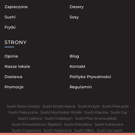
Zapieczone
Desery
Sushi
Sosy
Frytki
STRONY
Opinie
Blog
Nasze lokale
Kontakt
Dostawa
Polityka Prywatności
Promocje
Regulamin
Sushi Stare miasto
Sushi Sródmieście
Sushi Krzyki
Sushi Psie pole
Sushi Fabryczna
Sushi Muchobór Wielki
Sushi Klecina
Sushi Gaj
Sushi Leśnica
Sushi Grabiszyn
Sushi Plac Grunwaldzki
Sushi Powstańców Śląskich
Sushi Kleczków
Sushi Karłowice
Sushi Popowice
Sushi Nadodrze
Sushi Ołbin
Sushi Szczepin