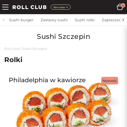
0
Wrocław
Sushi burger
Zestawy sushi
Sushi rolki
Zapieczone
Sushi Szczepin
Roll-club
/
Sushi Szczepin
Rolki
Philadelphia w kawiorze
Nowość