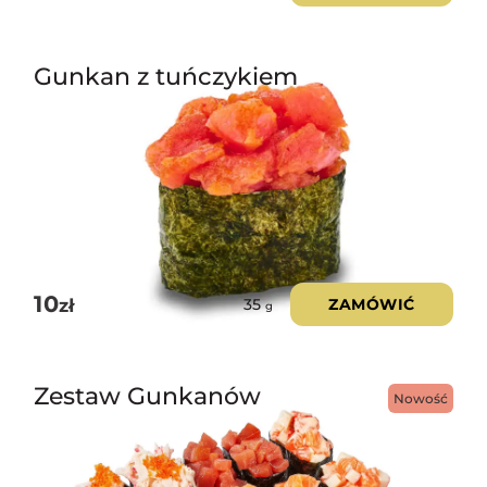
Gunkan z tuńczykiem
10
zł
ZAMÓWIĆ
35
g
Zestaw Gunkanów
Nowość