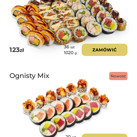
36
szt
123
zł
ZAMÓWIĆ
1020
g
Ognisty Mix
Nowość
20