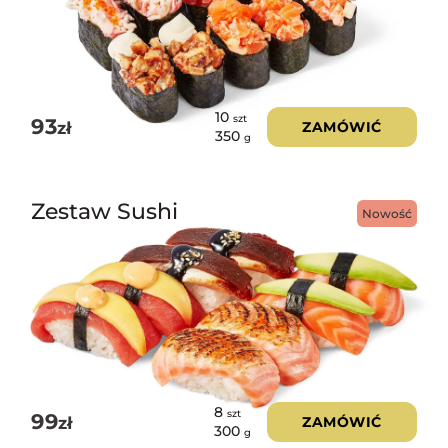
10
szt
93
zł
ZAMÓWIĆ
350
g
Zestaw Sushi
Nowość
8
szt
99
zł
ZAMÓWIĆ
300
g