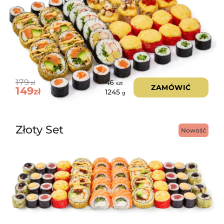
179
46
zł
szt
ZAMÓWIĆ
149
zł
1245
g
Złoty Set
Nowość