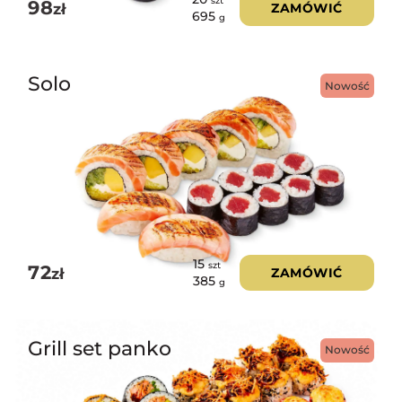
szt
98
zł
ZAMÓWIĆ
695
g
Solo
Nowość
15
szt
72
zł
ZAMÓWIĆ
385
g
Grill set panko
Nowość