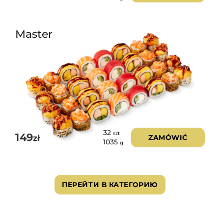
Master
32
szt
149
zł
ZAMÓWIĆ
1035
g
ПЕРЕЙТИ В КАТЕГОРИЮ