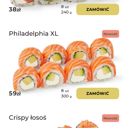
8
szt
38
zł
ZAMÓWIĆ
240
g
Philadelphia XL
Nowość
8
szt
59
zł
ZAMÓWIĆ
300
g
Crispy łosoś
Nowość