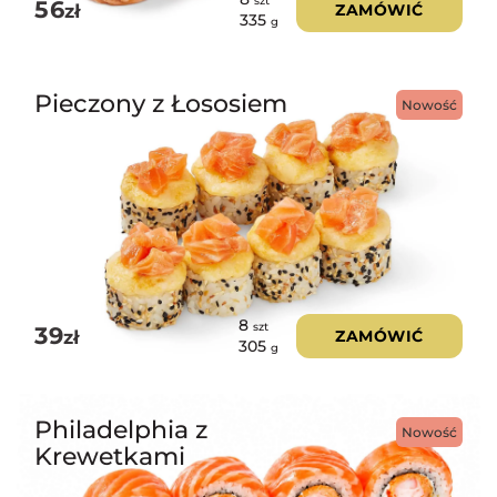
szt
56
zł
ZAMÓWIĆ
335
g
Pieczony z Łososiem
Nowość
8
szt
39
zł
ZAMÓWIĆ
305
g
Philadelphia z
Nowość
Krewetkami