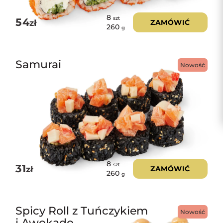
8
szt
54
zł
ZAMÓWIĆ
260
g
Samurai
Nowość
8
szt
31
zł
ZAMÓWIĆ
260
g
Spicy Roll z Tuńczykiem
Nowość
i Awokado