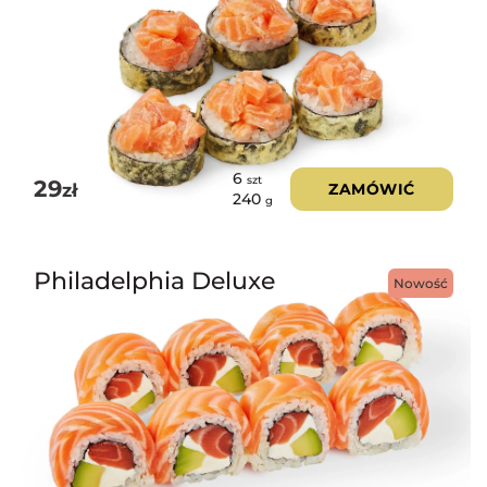
6
szt
29
zł
ZAMÓWIĆ
240
g
Philadelphia Deluxe
Nowość