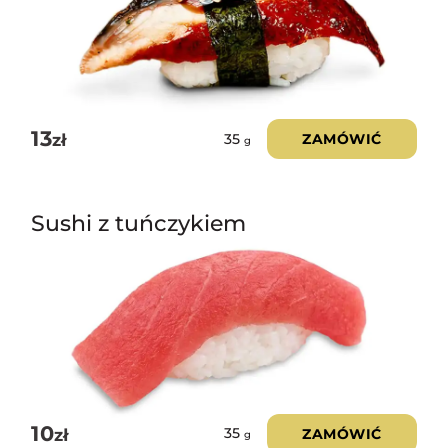
13
zł
ZAMÓWIĆ
35
g
Sushi z tuńczykiem
10
zł
ZAMÓWIĆ
35
g