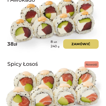
8
szt
38
zł
ZAMÓWIĆ
240
g
Spicy Łosoś
Nowość