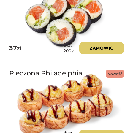
6
szt
37
zł
ZAMÓWIĆ
200
g
Pieczona Philadelphia
Nowość
8