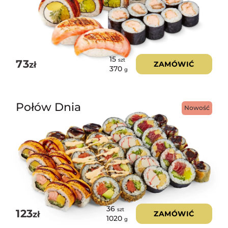
15
szt
73
zł
ZAMÓWIĆ
370
g
Połów Dnia
Nowość
36
szt
123
zł
ZAMÓWIĆ
1020
g