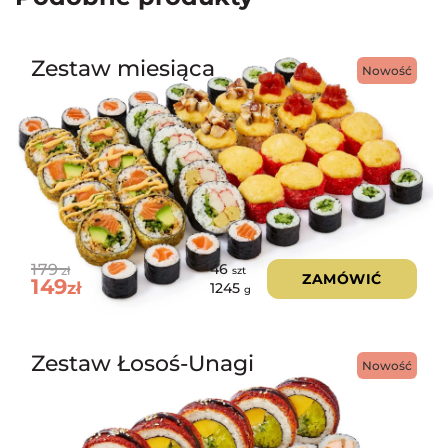
Zestaw miesiąca
Nowość
179
46
zł
szt
ZAMÓWIĆ
149
zł
1245
g
Zestaw Łosoś-Unagi
Nowość