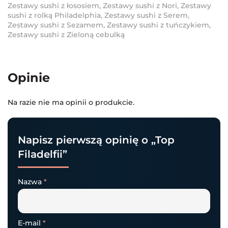
Zestawy sushi z łososiem
,
Zestawy sushi z Nori
,
Zestawy
sushi z rolką Philadelphia
,
Zestawy sushi z Serem
,
Zestawy sushi z Sezamem
,
Zestawy sushi z tuńczykiem
,
Zestawy sushi z Zieloną cebulką
Opinie
Na razie nie ma opinii o produkcie.
Napisz pierwszą opinię o „Top
Filadelfii”
Nazwa
*
E-mail
*