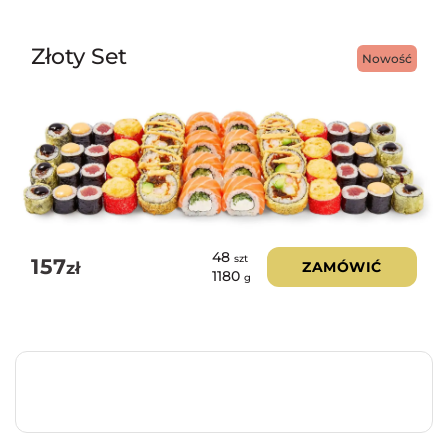
Złoty Set
Nowość
48
szt
157
zł
ZAMÓWIĆ
1180
g