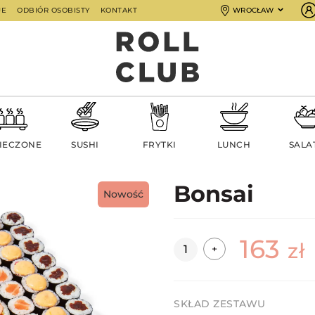
JE
ODBIÓR OSOBISTY
KONTAKT
WROCŁAW
IECZONE
SUSHI
FRYTKI
LUNCH
SALA
Bonsai
Nowość
163
Ilość
zł
+
SKŁAD ZESTAWU