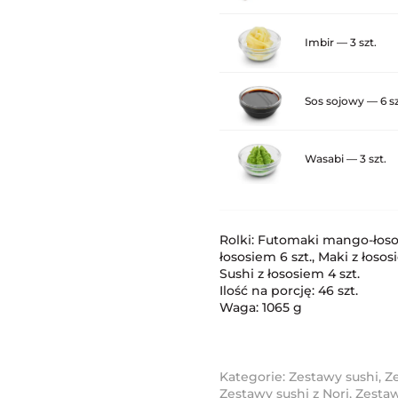
Imbir — 3 szt.
Sos sojowy — 6 sz
Wasabi — 3 szt.
Rolki: Futomaki mango-łosoś
łososiem 6 szt., Maki z łososi
Sushi z łososiem 4 szt.
Ilość na porcję: 46 szt.
Waga: 1065 g
Kategorie:
Zestawy sushi
,
Z
Zestawy sushi z Nori
,
Zesta