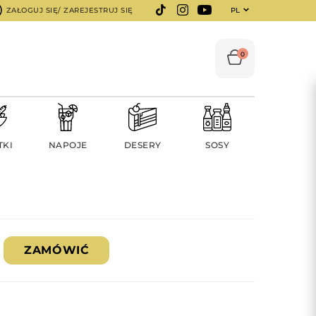
ZAŁOGUJ SIĘ/ ZAREJESTRUJ SIĘ
PL
0
TKI
NAPOJE
DESERY
SOSY
ZAMÓWIĆ