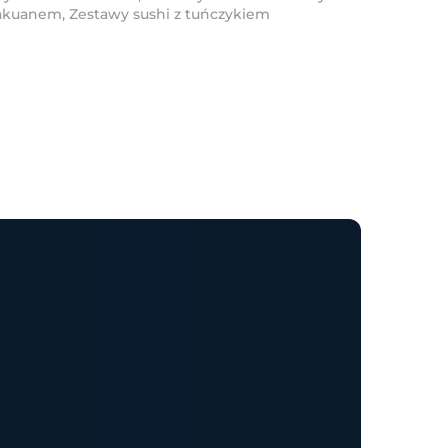
Takuanem
,
Zestawy sushi z tuńczykiem