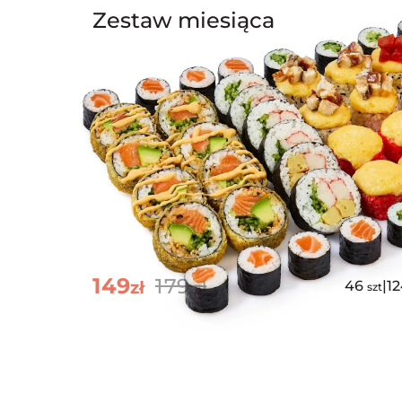
Zestaw miesiąca
149
179
zł
zł
46
|
1
szt