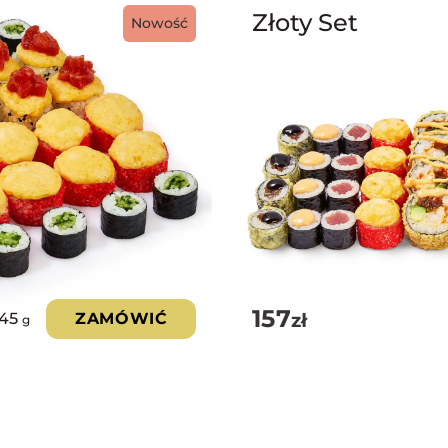
Złoty Set
Nowość
157
zł
245
ZAMÓWIĆ
g