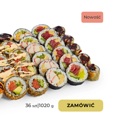
Nowość
36
|
1020
ZAMÓWIĆ
szt
g