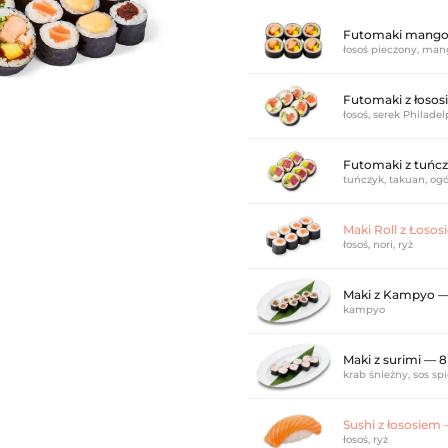
Futomaki mango-
łosoś pieczony, mang
Futomaki z łosos
łosoś, serek Philadel
Futomaki z tuńcz
tuńczyk, takuan, ogór
Maki Roll z Łososi
łosoś, nori, ryż
Maki z Kampyo — 
kampyo
Maki z surimi — 8 
krab śnieżny, sos sp
Sushi z łososiem 
łosoś, ryż