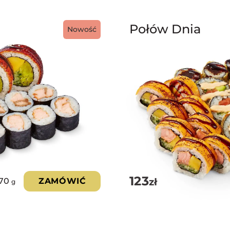
Połów Dnia
Nowość
123
zł
70
ZAMÓWIĆ
g