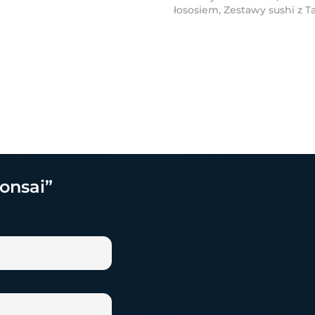
łososiem
,
Zestawy sushi z 
onsai”