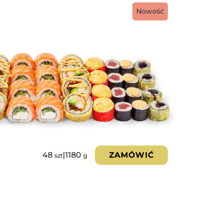
Nowość
48
|
1180
ZAMÓWIĆ
szt
g