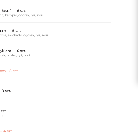
łosoś — 6 szt.
o, kampio, ogórek, ryż, nori
iem — 6 szt.
phia, awokado, ogórek, ryż, nori
ykiem — 6 szt.
ek, omlet, ryż, nori
em - 8 szt.
8 szt.
szt.
icy
— 4 szt.