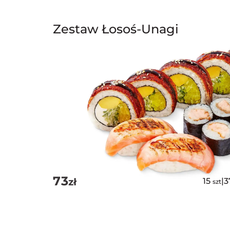
Zestaw Łosoś-Unagi
73
zł
15
|
3
szt