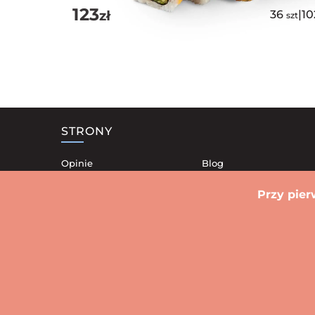
123
zł
36
|
1
szt
STRONY
Opinie
Blog
Nasze lokale
Kontakt
Przy pier
Dostawa
Polityka Prywatności
Promocje
Regulamin
Sushi Stare miasto
Sushi Sródmieście
Sushi Krzyki
Sushi
Sushi Powstańców Śląskich
Sushi Klec
Warszawa
Biał