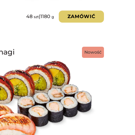
48
|
1180
ZAMÓWIĆ
szt
g
nagi
Nowość