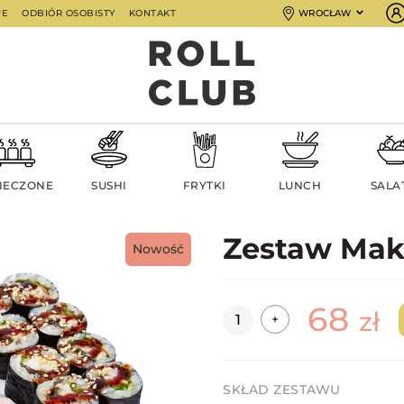
JE
ODBIÓR OSOBISTY
KONTAKT
WROCŁAW
IECZONE
SUSHI
FRYTKI
LUNCH
SALA
Zestaw Mak
Nowość
68
Ilość
zł
+
SKŁAD ZESTAWU