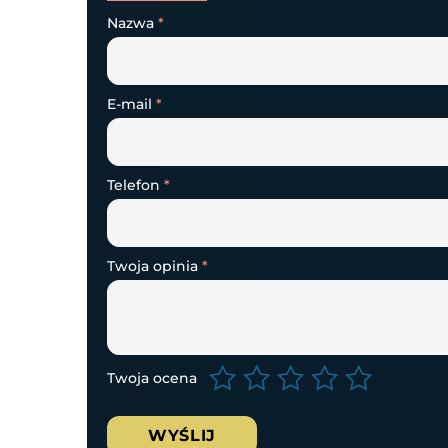
Nazwa
*
E-mail
*
Telefon
*
Twoja opinia
*
Twoja ocena