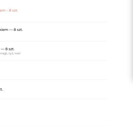
em - 8 szt.
ykiem — 8 szt.
— 8 szt.
agi, ryż, nori
t.