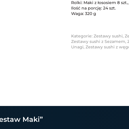
Rolki: Maki z łososiem 8 szt
Ilość na porcję: 24 szt.
Waga: 320 g
Kategorie:
Zestawy sushi
,
Z
Zestawy sushi z Sezamem
,
Unagi
,
Zestawy sushi z wę
Zestaw Maki”