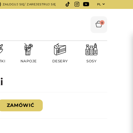
ZAŁOGUJ SIĘ/ ZAREJESTRUJ SIĘ
PL
0
TKI
NAPOJE
DESERY
SOSY
i
ZAMÓWIĆ