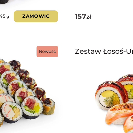
157
zł
245
ZAMÓWIĆ
g
Zestaw Łosoś-U
Nowość