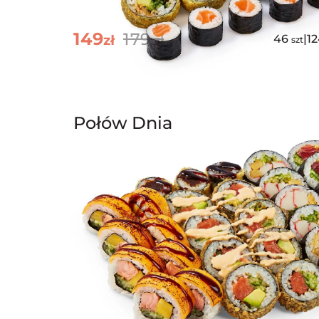
149
179
zł
zł
46
|
1
szt
Połów Dnia