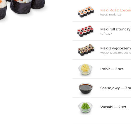
Maki Roll z Łososi
łosoś, nori, ryż
Maki roll z tuńcz
tuńczyk
Maki z węgorzem 
węgorz, sezam, sos un
Imbir — 2 szt.
Sos sojowy — 3 sz
Wasabi — 2 szt.