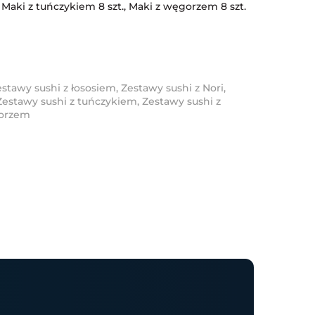
., Maki z tuńczykiem 8 szt., Maki z węgorzem 8 szt.
estawy sushi z łososiem
,
Zestawy sushi z Nori
,
Zestawy sushi z tuńczykiem
,
Zestawy sushi z
gorzem