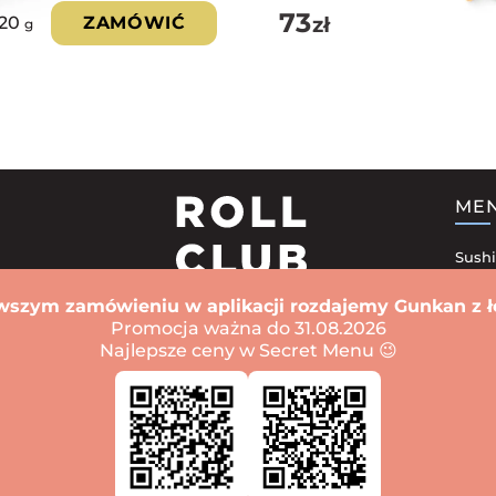
73
zł
020
ZAMÓWIĆ
g
ME
Sushi
Zest
wszym zamówieniu w aplikacji rozdajemy Gunkan z ł
Sushi
Promocja ważna do 31.08.2026
Najlepsze ceny w Secret Menu 😉
Zapi
 Psie pole
Sushi Fabryczna
Sushi Muchobór Wielki
Sushi Klecina
Sushi G
zków
Sushi Karłowice
Sushi Popowice
Sushi Nadodrze
Sushi Ołbin
Sushi
a Cerkiew
Winnica
Dniepr
Iwano-Frankiwsk
Sushi Kijów
Lwów
Odessa