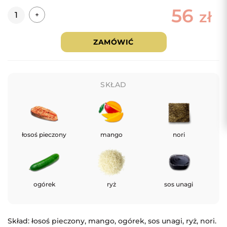
56
Ilość
zł
+
ZAMÓWIĆ
SKŁAD
łosoś pieczony
mango
nori
ogórek
ryż
sos unagi
Skład: łosoś pieczony, mango, ogórek, sos unagi, ryż, nori.