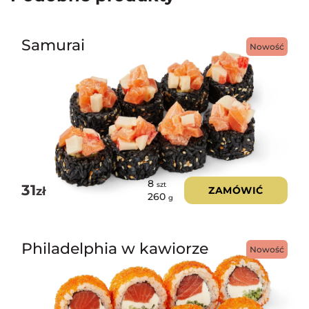
Samurai
Nowość
8
szt
31
zł
ZAMÓWIĆ
260
g
Philadelphia w kawiorze
Nowość