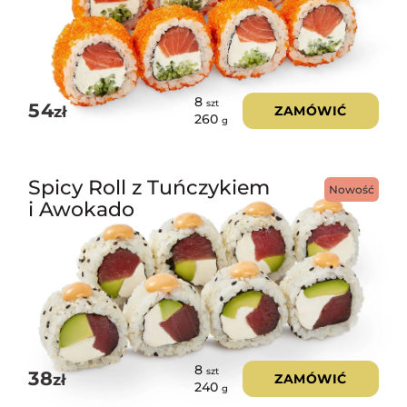
8
szt
54
zł
ZAMÓWIĆ
260
g
Spicy Roll z Tuńczykiem
Nowość
i Awokado
8
szt
38
zł
ZAMÓWIĆ
240
g