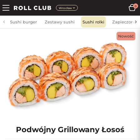
0
Wrocław
Sushi burger
Zestawy sushi
Sushi rolki
Zapieczone
Nowość
Podwójny Grillowany Łosoś