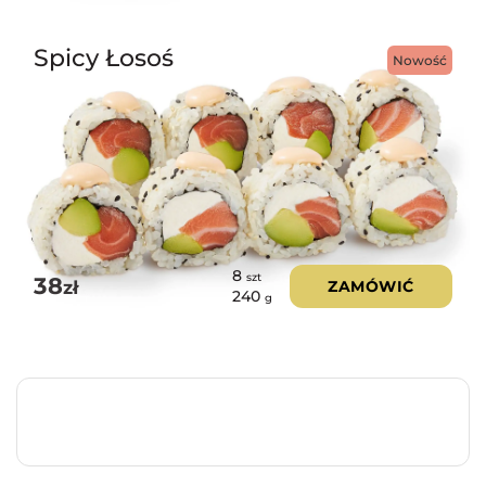
Spicy Łosoś
Nowość
8
szt
38
zł
ZAMÓWIĆ
240
g