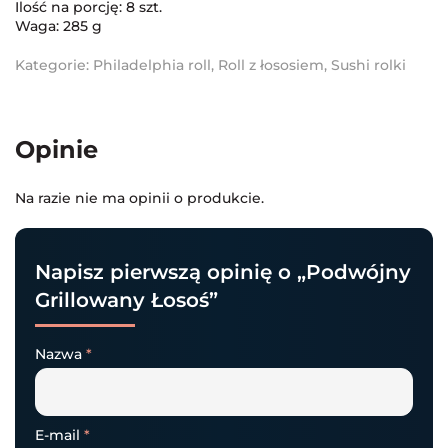
Ilość na porcję: 8 szt.
Waga: 285 g
Kategorie:
Philadelphia roll
,
Roll z łososiem
,
Sushi rolki
Opinie
Na razie nie ma opinii o produkcie.
Napisz pierwszą opinię o „Podwójny
Grillowany Łosoś”
Nazwa
*
E-mail
*