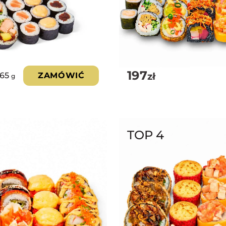
197
zł
065
ZAMÓWIĆ
g
TOP 4