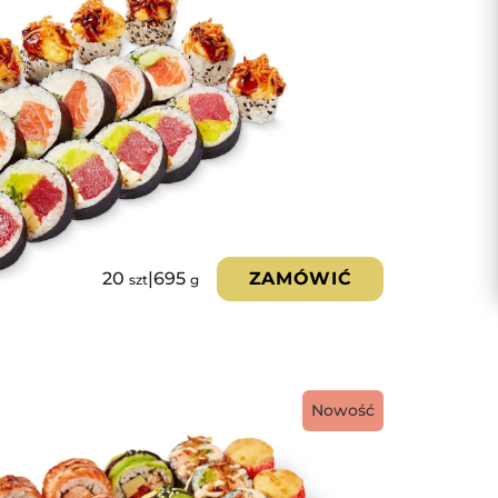
20
|
695
ZAMÓWIĆ
szt
g
Nowość