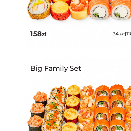
158
zł
34
|
1
szt
Big Family Set