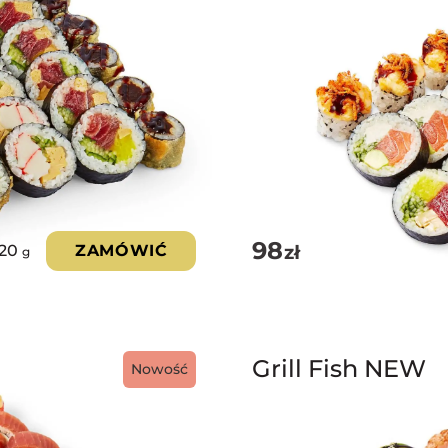
98
zł
020
ZAMÓWIĆ
g
Grill Fish NEW
Nowość