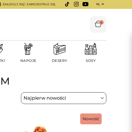
ZAŁOGUJ SIĘ/ ZAREJESTRUJ SIĘ
PL
0
TKI
NAPOJE
DESERY
SOSY
EM
Nowość