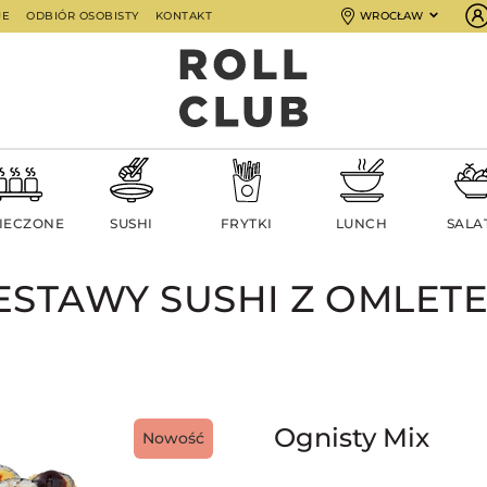
JE
ODBIÓR OSOBISTY
KONTAKT
WROCŁAW
IECZONE
SUSHI
FRYTKI
LUNCH
SALA
ESTAWY SUSHI Z OMLET
Ognisty Mix
Nowość