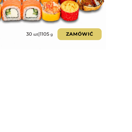
30
|
1105
ZAMÓWIĆ
szt
g