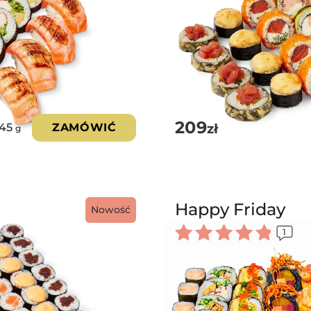
209
zł
45
ZAMÓWIĆ
g
Happy Friday
Nowość
1
Oceniono
5.00
na 5