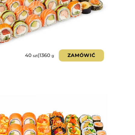
40
|
1360
ZAMÓWIĆ
szt
g