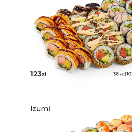
123
zł
36
|
1
szt
Izumi