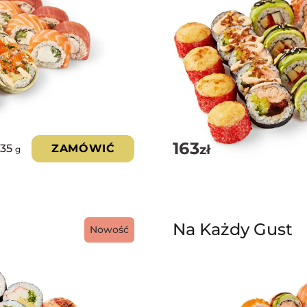
163
zł
135
ZAMÓWIĆ
g
Na Każdy Gust
Nowość