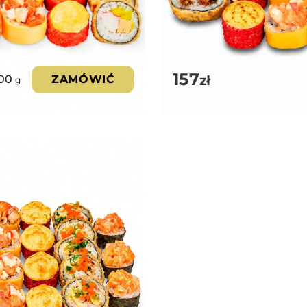
157
zł
100
ZAMÓWIĆ
g