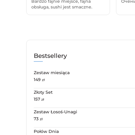
Bardzo fajnie miejsce, fajna
Очень
obsługa, sushi jest smaczne.
Bestsellery
Zestaw miesiąca
149
zł
Złoty Set
157
zł
Zestaw Łosoś-Unagi
73
zł
Połów Dnia