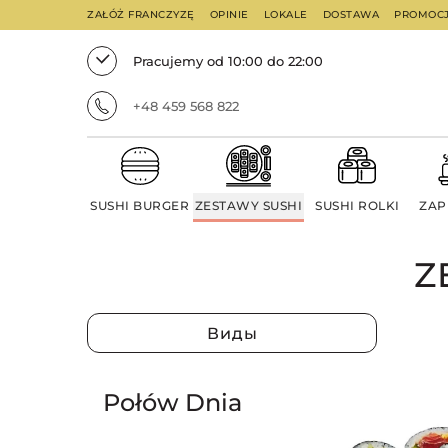
ZAŁÓŻ FRANCZYZĘ
OPINIE
LOKALE
DOSTAWA
PROMOC
Pracujemy od 10:00 do 22:00
+48 459 568 822
SUSHI BURGER
ZESTAWY SUSHI
SUSHI ROLKI
ZAP
Z
Виды
Połów Dnia