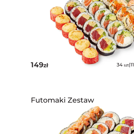
149
zł
34
|
1
szt
Futomaki Zestaw