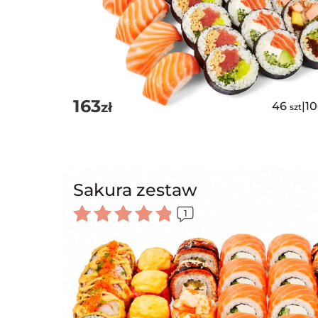
163
zł
46
|
1
szt
Sakura zestaw
1
Oceniono
5.00
na 5