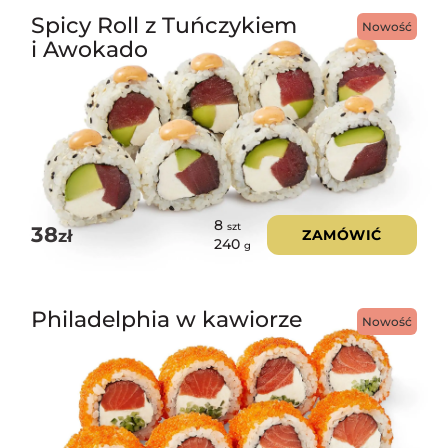
Spicy Roll z Tuńczykiem
Nowość
i Awokado
8
szt
38
zł
ZAMÓWIĆ
240
g
Philadelphia w kawiorze
Nowość