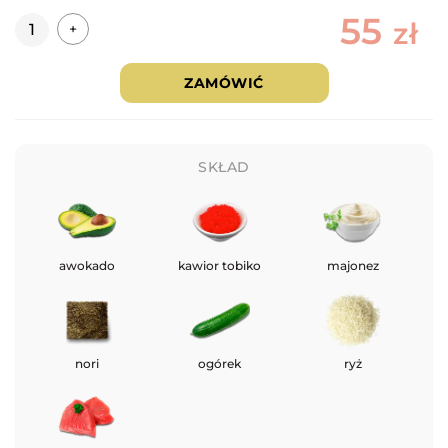
55
Ilość
zł
+
ZAMÓWIĆ
SKŁAD
awokado
kawior tobiko
majonez
nori
ogórek
ryż