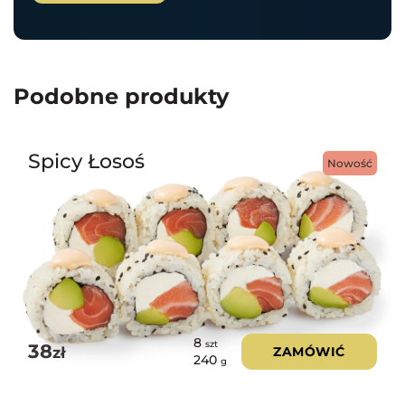
Podobne produkty
Spicy Łosoś
Nowość
8
szt
38
zł
ZAMÓWIĆ
240
g