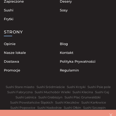
Zapieczone
Desery
Sushi
Sosy
Frytki
STRONY
Opinie
Blog
Nasze lokale
Kontakt
Dostawa
Polityka Prywatności
Promocje
Regulamin
Sushi Stare miasto
Sushi Sródmieście
Sushi Krzyki
Sushi Psie pole
Sushi Fabryczna
Sushi Muchobór Wielki
Sushi Klecina
Sushi Gaj
Sushi Leśnica
Sushi Grabiszyn
Sushi Plac Grunwaldzki
Sushi Powstańców Śląskich
Sushi Kleczków
Sushi Karłowice
Sushi Popowice
Sushi Nadodrze
Sushi Ołbin
Sushi Szczepin
Sushi Przedmieście Świdnickie