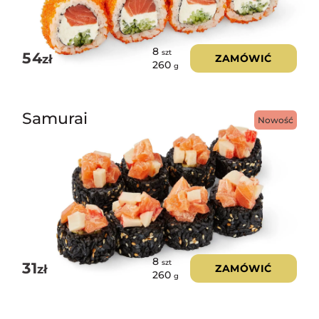
8
szt
54
zł
ZAMÓWIĆ
260
g
Samurai
Nowość
8
szt
31
zł
ZAMÓWIĆ
260
g