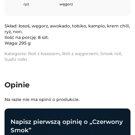
ryż
węgorz
Skład: łosoś, węgorz, awokado, tobiko, kampio, krem chili,
ryż, nori.
Ilość na porcję: 8 szt.
Waga: 295 g
Kategorie:
Roll z łososiem
,
Roll z węgorzem
,
Smok roll
,
Sushi rolki
Opinie
Na razie nie ma opinii o produkcie.
Napisz pierwszą opinię o „Czerwony
Smok”