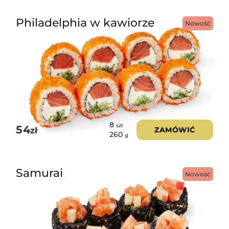
Philadelphia w kawiorze
Nowość
8
szt
54
zł
ZAMÓWIĆ
260
g
Samurai
Nowość