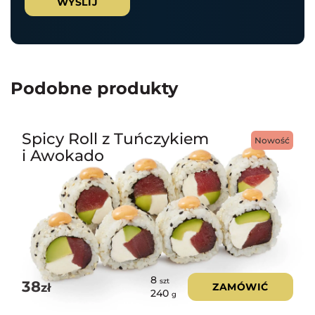
Podobne produkty
Spicy Roll z Tuńczykiem
Nowość
i Awokado
8
szt
38
zł
ZAMÓWIĆ
240
g