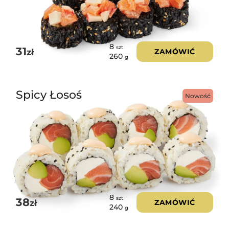
8
szt
31
zł
ZAMÓWIĆ
260
g
Spicy Łosoś
Nowość
8
szt
38
zł
ZAMÓWIĆ
240
g