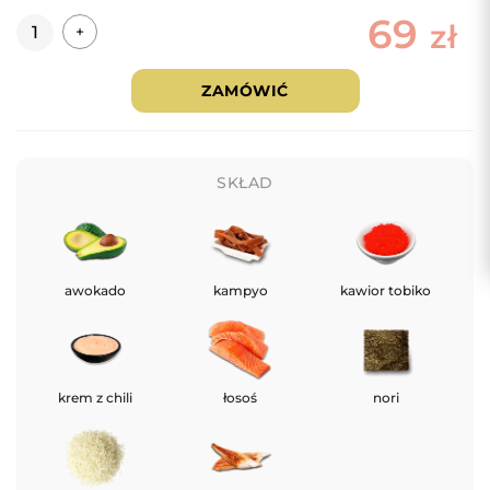
69
Ilość
zł
+
ZAMÓWIĆ
SKŁAD
awokado
kampyo
kawior tobiko
krem z chili
łosoś
nori