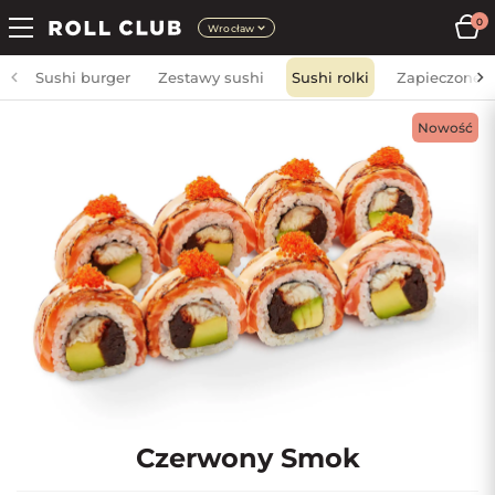
0
Wrocław
Sushi burger
Zestawy sushi
Sushi rolki
Zapieczone
Nowość
Czerwony Smok