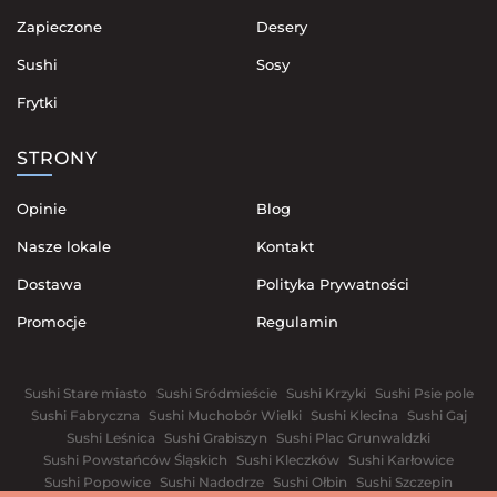
Zapieczone
Desery
Sushi
Sosy
Frytki
STRONY
Opinie
Blog
Nasze lokale
Kontakt
Dostawa
Polityka Prywatności
Promocje
Regulamin
Sushi Stare miasto
Sushi Sródmieście
Sushi Krzyki
Sushi Psie pole
Sushi Fabryczna
Sushi Muchobór Wielki
Sushi Klecina
Sushi Gaj
Sushi Leśnica
Sushi Grabiszyn
Sushi Plac Grunwaldzki
Sushi Powstańców Śląskich
Sushi Kleczków
Sushi Karłowice
Sushi Popowice
Sushi Nadodrze
Sushi Ołbin
Sushi Szczepin