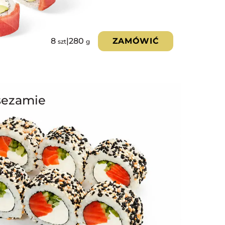
8
|
280
ZAMÓWIĆ
szt
g
sezamie