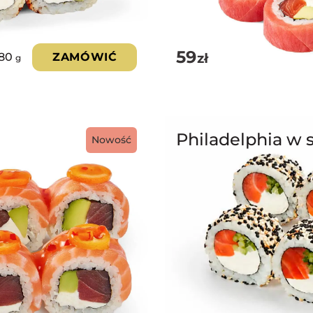
59
zł
80
ZAMÓWIĆ
g
Philadelphia w 
Nowość