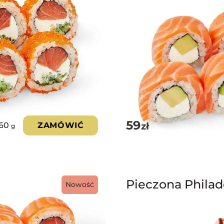
59
zł
60
ZAMÓWIĆ
g
Pieczona Philad
Nowość