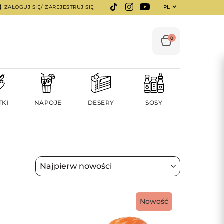
ZAŁOGUJ SIĘ/ ZAREJESTRUJ SIĘ
PL
0
TKI
NAPOJE
DESERY
SOSY
Nowość