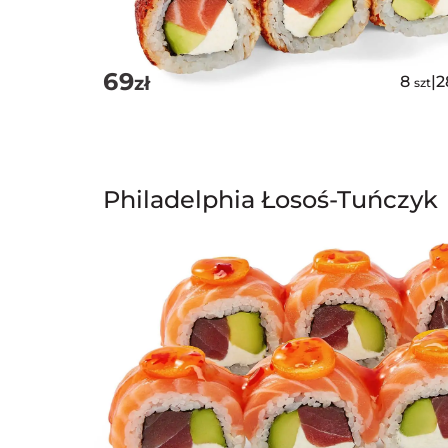
69
zł
8
|
2
szt
Philadelphia Łosoś-Tuńczyk