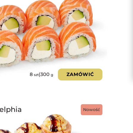
8
|
300
ZAMÓWIĆ
szt
g
elphia
Nowość