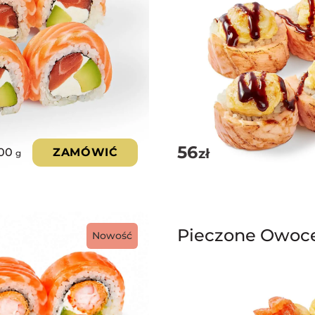
56
zł
00
ZAMÓWIĆ
g
Pieczone Owoc
Nowość