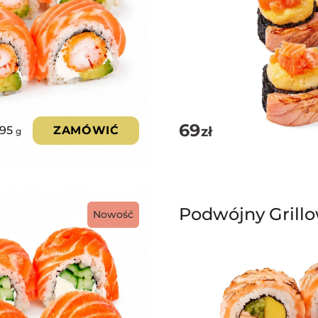
69
zł
295
ZAMÓWIĆ
g
Podwójny Grill
Nowość