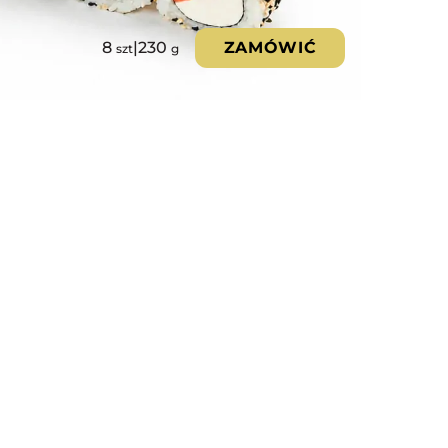
8
|
230
ZAMÓWIĆ
szt
g