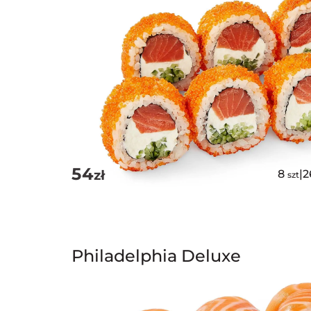
54
zł
8
|
2
szt
Philadelphia Deluxe