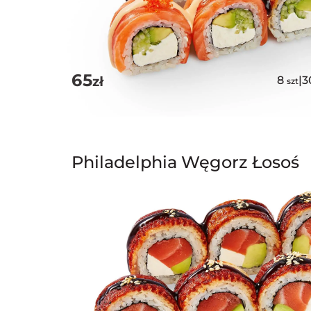
65
zł
8
|
3
szt
Philadelphia Węgorz Łosoś