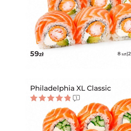
59
zł
8
|
szt
Philadelphia XL Classic
1
Oceniono
5.00
na 5