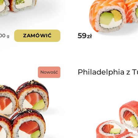
59
zł
00
ZAMÓWIĆ
g
Philadelphia z 
Nowość