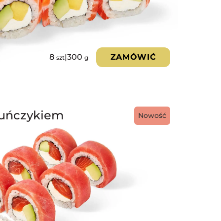
8
|
300
ZAMÓWIĆ
szt
g
Tuńczykiem
Nowość