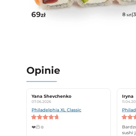
69
zł
8
|
szt
Opinie
Yana Shevchenko
Iryna
07.06.2026
11.04.2
Philadelphia XL Classic
Philad
5
out of 5
5
out o
❤️🫠☺️
Bardzo
sushi 