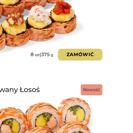
8
|
375
ZAMÓWIĆ
szt
g
owany Łosoś
Nowość