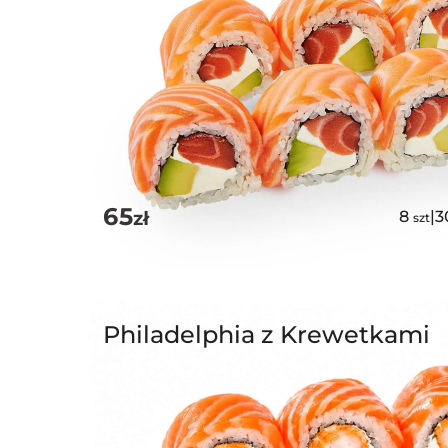
65
zł
8
|
3
szt
Philadelphia z Krewetkami