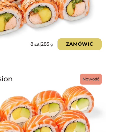
8
|
285
ZAMÓWIĆ
szt
g
sion
Nowość