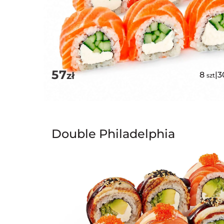
57
zł
8
|
3
szt
Double Philadelphia