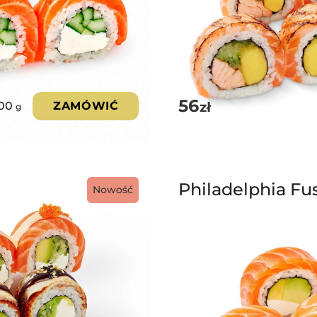
56
zł
00
ZAMÓWIĆ
g
Philadelphia Fu
Nowość