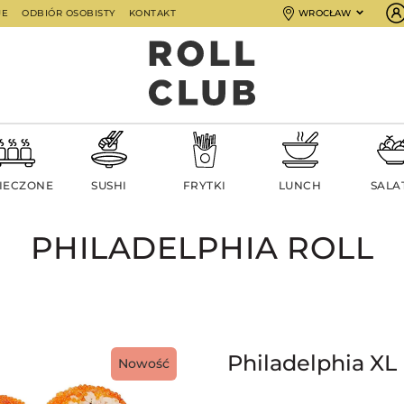
JE
ODBIÓR OSOBISTY
KONTAKT
WROCŁAW
IECZONE
SUSHI
FRYTKI
LUNCH
SALA
PHILADELPHIA ROLL
Philadelphia XL
Nowość