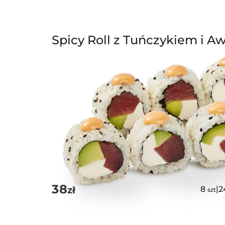
Spicy Roll z Tuńczykiem i 
38
zł
8
|
2
szt