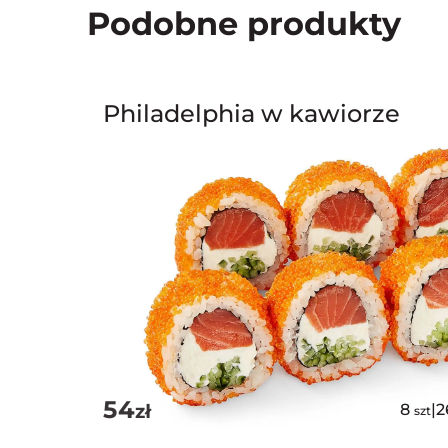
Podobne produkty
Philadelphia w kawiorze
54
zł
8
|
2
szt