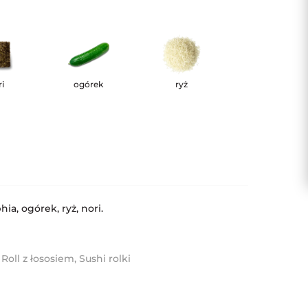
i
ogórek
ryż
hia, ogórek, ryż, nori.
,
Roll z łososiem
,
Sushi rolki