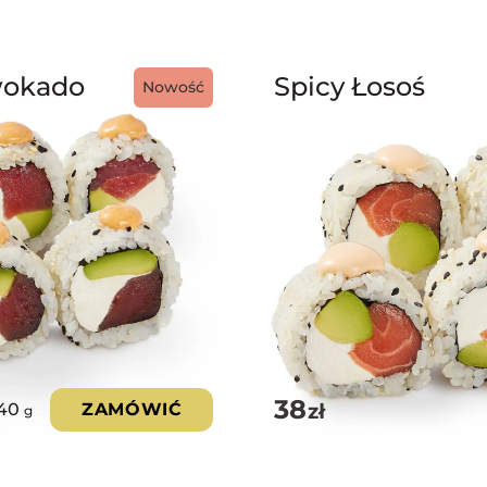
Awokado
Spicy Łosoś
Nowość
38
zł
40
ZAMÓWIĆ
g