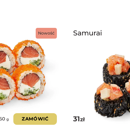
Samurai
Nowość
31
zł
60
ZAMÓWIĆ
g