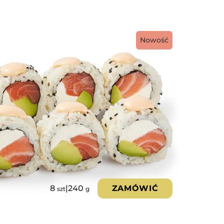
Nowość
8
|
240
ZAMÓWIĆ
szt
g