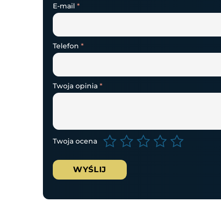
E-mail
*
Telefon
*
Twoja opinia
*
Twoja ocena