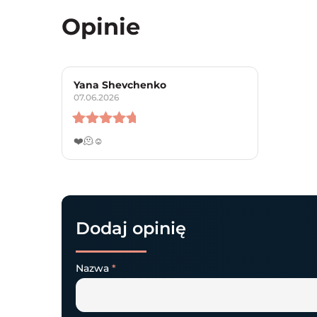
Opinie
Yana Shevchenko
07.06.2026
Oceniono
5
❤️🫠☺️
na 5
Dodaj opinię
Nazwa
*