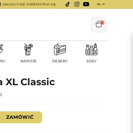
ZAŁOGUJ SIĘ/ ZAREJESTRUJ SIĘ
PL
0
TKI
NAPOJE
DESERY
SOSY
a XL Classic
)
ZAMÓWIĆ