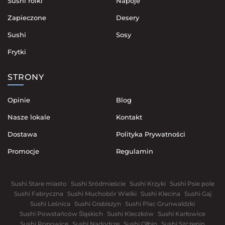
Sushi rolki
Napoje
Zapieczone
Desery
Sushi
Sosy
Frytki
STRONY
Opinie
Blog
Nasze lokale
Kontakt
Dostawa
Polityka Prywatności
Promocje
Regulamin
Sushi Stare miasto
Sushi Sródmieście
Sushi Krzyki
Sushi Psie pole
Sushi Fabryczna
Sushi Muchobór Wielki
Sushi Klecina
Sushi Gaj
Sushi Leśnica
Sushi Grabiszyn
Sushi Plac Grunwaldzki
Sushi Powstańców Śląskich
Sushi Kleczków
Sushi Karłowice
Sushi Popowice
Sushi Nadodrze
Sushi Ołbin
Sushi Szczepin