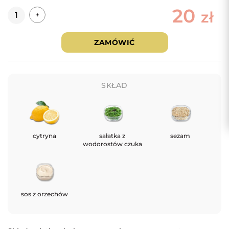
20
Ilość
zł
+
ZAMÓWIĆ
SKŁAD
cytryna
sałatka z
sezam
wodorostów czuka
sos z orzechów