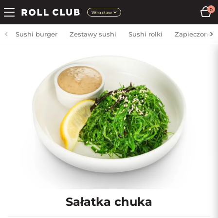
0
Wrocław
Sushi burger
Zestawy sushi
Sushi rolki
Zapieczone
Sałatka chuka