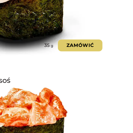
35
ZAMÓWIĆ
g
soś