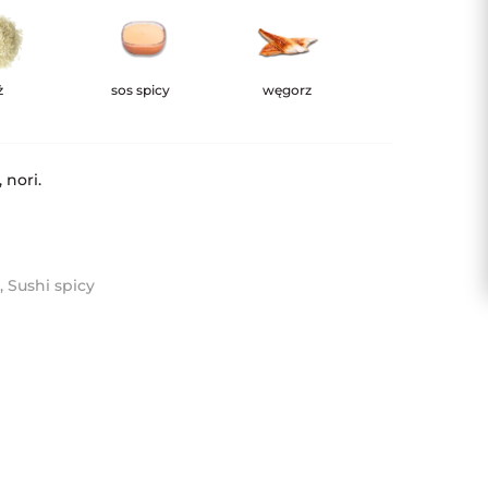
ż
sos spicy
węgorz
 nori.
x
,
Sushi spicy