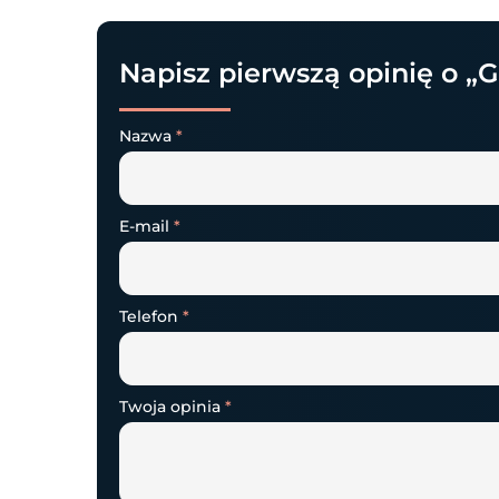
Napisz pierwszą opinię o „
Nazwa
*
E-mail
*
Telefon
*
Twoja opinia
*