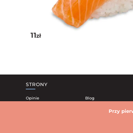
11
zł
STRONY
Opinie
Blog
Nasze lokale
Kontakt
Przy pier
Dostawa
Polityka Prywatności
Promocje
Regulamin