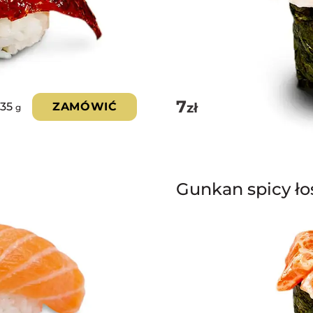
7
zł
35
ZAMÓWIĆ
g
Gunkan spicy ło