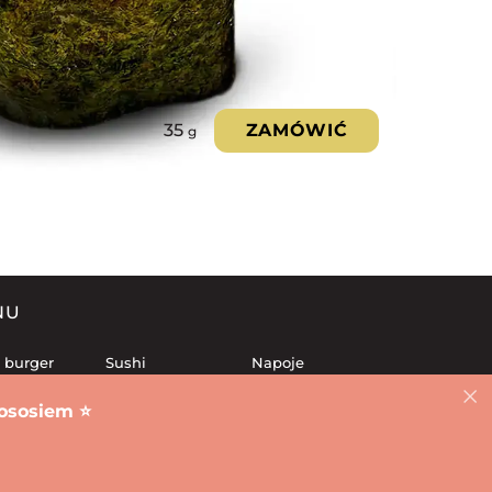
35
ZAMÓWIĆ
g
NU
 burger
Sushi
Napoje
awy sushi
Frytki
Desery
ososiem ⭐️
 rolki
Lunch
Sosy
eczone
Salatki