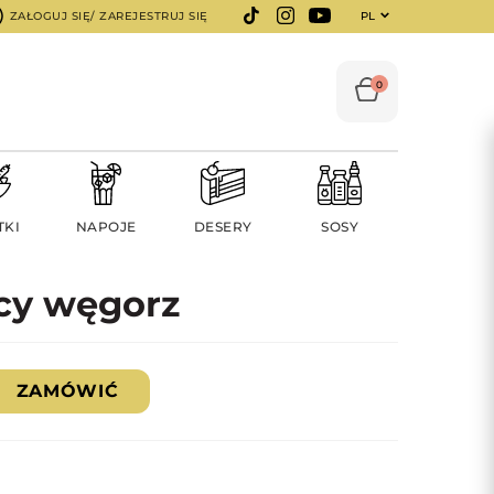
ZAŁOGUJ SIĘ/ ZAREJESTRUJ SIĘ
PL
0
TKI
NAPOJE
DESERY
SOSY
cy węgorz
ZAMÓWIĆ