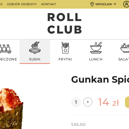
JE
ODBIÓR OSOBISTY
KONTAKT
WROCŁAW
IECZONE
SUSHI
FRYTKI
LUNCH
SALA
Gunkan Spi
14
Ilość
zł
+
SKŁAD