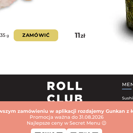
11
zł
35
ZAMÓWIĆ
g
ME
Sushi
Zest
wszym zamówieniu w aplikacji rozdajemy Gunkan z ł
Sushi
Promocja ważna do 31.08.2026
Najlepsze ceny w Secret Menu 😉
Zapi