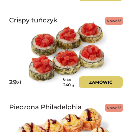
Crispy tuńczyk
Nowość
6
szt
29
zł
ZAMÓWIĆ
240
g
Pieczona Philadelphia
Nowość