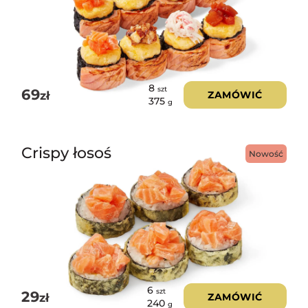
8
szt
69
zł
ZAMÓWIĆ
375
g
Crispy łosoś
Nowość
6
szt
29
zł
ZAMÓWIĆ
240
g