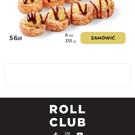
8
szt
56
zł
ZAMÓWIĆ
335
g