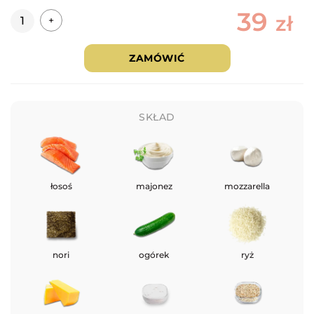
39
Ilość
zł
+
ZAMÓWIĆ
SKŁAD
łosoś
majonez
mozzarella
nori
ogórek
ryż