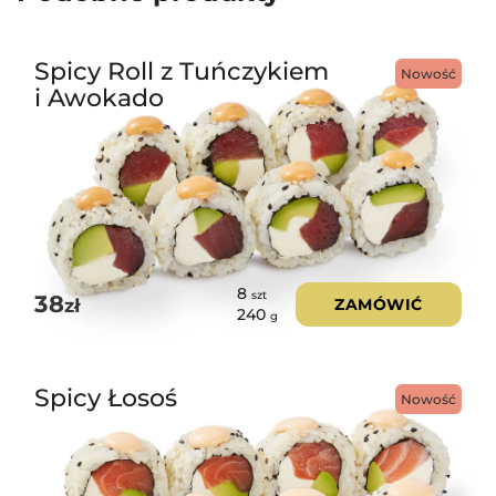
Spicy Roll z Tuńczykiem
Nowość
i Awokado
8
szt
38
zł
ZAMÓWIĆ
240
g
Spicy Łosoś
Nowość