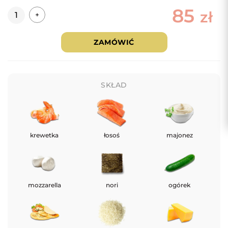
85
Ilość
zł
+
ZAMÓWIĆ
SKŁAD
krewetka
łosoś
majonez
mozzarella
nori
ogórek