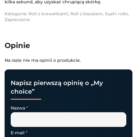
kilka sekund, aby uzyskać chrupiącą skórkę.
Kategorie:
Roll z krewetkami
,
Roll z łososiem
,
Sushi rolki
,
Zapieczone
Opinie
Na razie nie ma opinii o produkcie.
Napisz pierwszą opinię o „My
choice”
Nazwa
*
E-mail
*