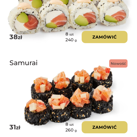
8
szt
38
zł
ZAMÓWIĆ
240
g
Samurai
Nowość
8
szt
31
zł
ZAMÓWIĆ
260
g