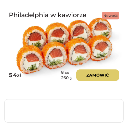
Philadelphia w kawiorze
Nowość
8
szt
54
zł
ZAMÓWIĆ
260
g