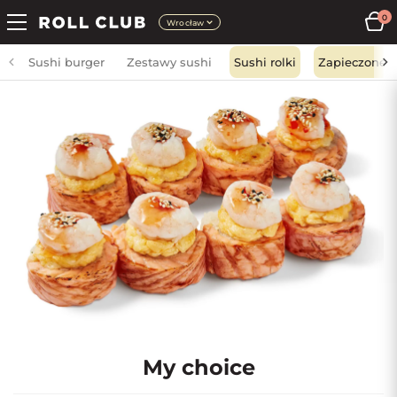
0
Wrocław
Sushi burger
Zestawy sushi
Sushi rolki
Zapieczone
My choice