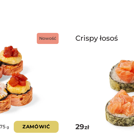
Crispy łosoś
Nowość
29
zł
375
ZAMÓWIĆ
g