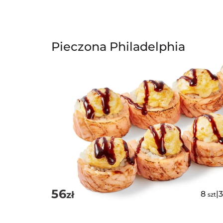
Pieczona Philadelphia
56
zł
8
|
szt