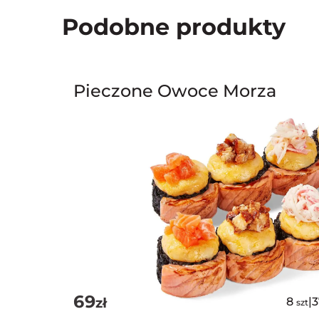
Podobne produkty
Pieczone Owoce Morza
69
zł
8
|
szt