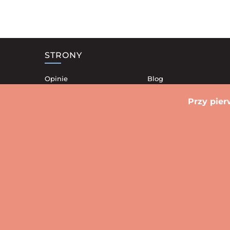
STRONY
Opinie
Blog
Nasze lokale
Kontakt
Przy pier
Dostawa
Polityka Prywatności
Promocje
Regulamin
Sushi Stare miasto
Sushi Sródmieście
Sushi Krzyki
Sushi
Sushi Powstańców Śląskich
Sushi Klec
Warszawa
Biał
© 2026 Wszy