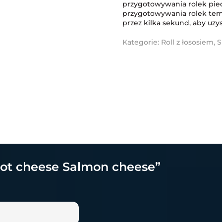
przygotowywania rolek piec
przygotowywania rolek tem
przez kilka sekund, aby uzy
Kategorie:
Roll z łososiem
,
S
Hot cheese Salmon cheese”