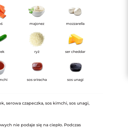
oś
majonez
mozzarella
rek
ryż
ser cheddar
imchi
sos sriracha
sos unagi
ek, serowa czapeczka, sos kimchi, sos unagi,
wych nie podaje się na ciepło. Podczas