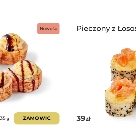
Pieczony z Łos
Nowość
39
zł
335
ZAMÓWIĆ
g