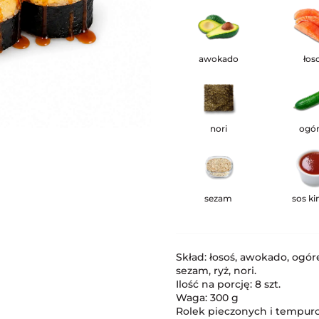
awokado
łos
nori
ogó
sezam
sos k
Skład: łosoś, awokado, ogór
sezam, ryż, nori.
Ilość na porcję: 8 szt.
Waga: 300 g
Rolek pieczonych i tempuro