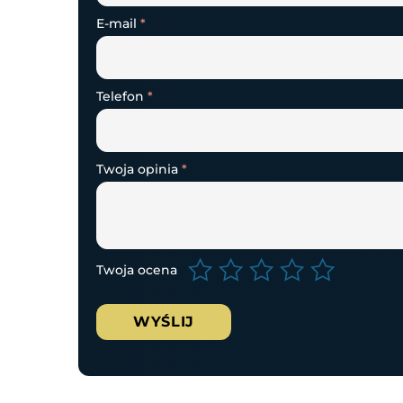
E-mail
*
Telefon
*
Twoja opinia
*
Twoja ocena