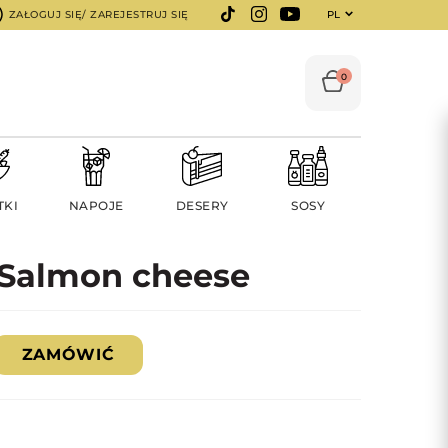
ZAŁOGUJ SIĘ/ ZAREJESTRUJ SIĘ
PL
0
TKI
NAPOJE
DESERY
SOSY
 Salmon cheese
ZAMÓWIĆ