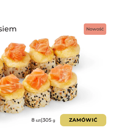
osiem
Nowość
8
|
305
ZAMÓWIĆ
szt
g