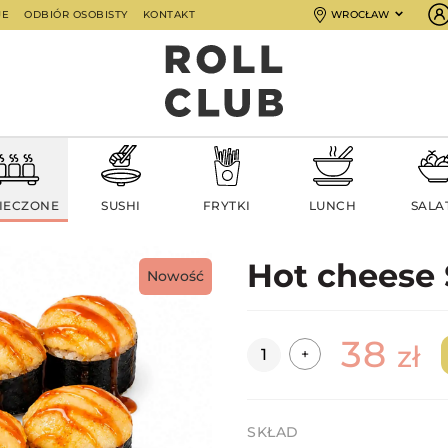
JE
ODBIÓR OSOBISTY
KONTAKT
WROCŁAW
IECZONE
SUSHI
FRYTKI
LUNCH
SALA
Hot cheese
Nowość
38
Ilość
zł
+
SKŁAD