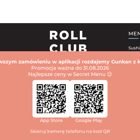
ME
Sushi
Zest
wszym zamówieniu w aplikacji rozdajemy Gunkan z ł
Sushi
Promocja ważna do 31.08.2026
Najlepsze ceny w Secret Menu 😉
Zapi
 Psie pole
Sushi Fabryczna
Sushi Muchobór Wielki
Sushi Klecina
Sushi G
zków
Sushi Karłowice
Sushi Popowice
Sushi Nadodrze
Sushi Ołbin
Sushi
a Cerkiew
Winnica
Dniepr
Iwano-Frankiwsk
Sushi Kijów
Lwów
Odessa
App Store
Google Play
stkie prawa zastrzeżone - roll-club.wroclaw.pl Wrocław. Promocja strony
Skieruj kamerę telefonu na kod QR