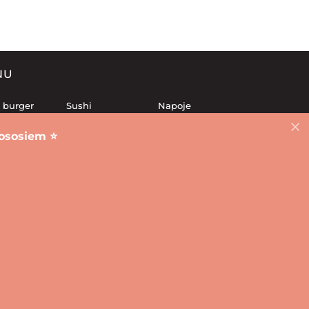
NU
 burger
Sushi
Napoje
awy sushi
Frytki
Desery
ososiem ⭐️
 rolki
Lunch
Sosy
eczone
Salatki
aj
Sushi Leśnica
Sushi Grabiszyn
Sushi Plac Grunwaldzki
 Szczepin
Sushi Przedmieście Świdnickie
Rivnе
Charków
 -
prweb.pro