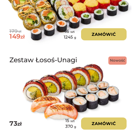
179
46
zł
szt
ZAMÓWIĆ
149
zł
1245
g
Zestaw Łosoś-Unagi
Nowość
15
szt
73
zł
ZAMÓWIĆ
370
g