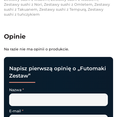
Zestawy sushi z Nori
,
Zestawy sushi z Omletem
,
Zestawy
sushi z Takuanem
,
Zestawy sushi z Tempurą
,
Zestawy
sushi z tuńczykiem
Opinie
Na razie nie ma opinii o produkcie.
Napisz pierwszą opinię o „Futomaki
Zestaw”
Nazwa
*
E-mail
*