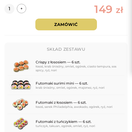
149
Ilość
zł
+
ZAMÓWIĆ
SKŁAD ZESTAWU
Crispy z łososiem — 6 szt.
łosoś, krab śnieżny, omlet, ogórek, ciasto tempura, sos
spicy, ryż, nori
Futomaki surimi mini — 6 szt.
krab śnieżny, omlet, ogórek, majonez, ryż, nori
Futomaki z łososiem — 6 szt.
łosoś, serek Philadelphia, awokado, ogórek, ryż, nori
Futomaki z tuńczykiem — 6 szt.
tuńczyk, takuan, ogórek, omlet, ryż, nori