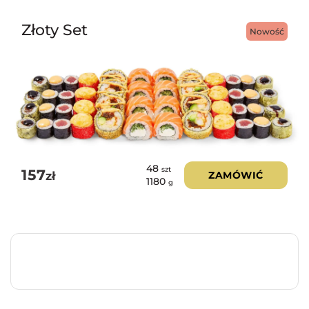
Złoty Set
Nowość
48
szt
157
zł
ZAMÓWIĆ
1180
g