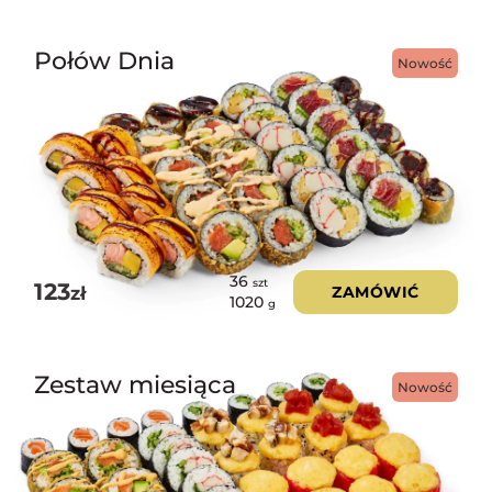
Połów Dnia
Nowość
36
szt
123
zł
ZAMÓWIĆ
1020
g
Zestaw miesiąca
Nowość