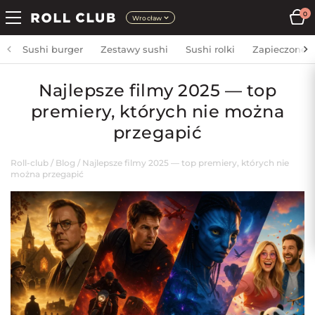
0
Wrocław
Sushi burger
Zestawy sushi
Sushi rolki
Zapieczone
Najlepsze filmy 2025 — top
premiery, których nie można
przegapić
Roll-club
/
Blog
/
Najlepsze filmy 2025 — top premiery, których nie
można przegapić